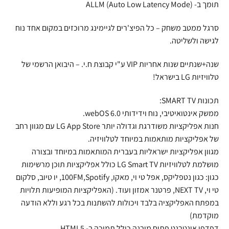
תומך ב- ALLM (Auto Low Latency Mode)
סרגל ממטב משחק – כל הפיצ'רים לגיימינג מרוכזים במקום אחד נוח
לגישה ולשליטה.
שנה+שנתיים שנות אחריות VIP ע"י קבוצת ח.י. – היבואן הרשמי של
טלוויזיות LG בישראל!
תכונות SMART TV:
ממשק אינטואיטיבי, נוח וידידותי 6.0 webOS.
חנות אפליקציות משודרגת וגדולה יותר LG App Store עם מגוון רחב
של אפליקציות מותאמות במיוחד לטלוויזיה.
מגוון אפליקציות ישראליות בעברית המותאמות במיוחד ובצורה
מושלמת לטלוויזיות LG Smart TV כולל אפליקציות תוכן מרשימות
כגון: כגון נטפליקס, אפל טי וי, מאקו, 100FM,Spotify, יו טיוב, סלקום
טי וי, NEXT TV, פרטנר אמזון ועוד. (האפליקציות המופיעות תלויות
במפתח האפליקציה בלבד ויכולות להשתנות בכל רגע וללא הודעה
מוקדמת)
דפדפן אינטרנט פתוח מובנה כולל תמיכה ב- HTML5.