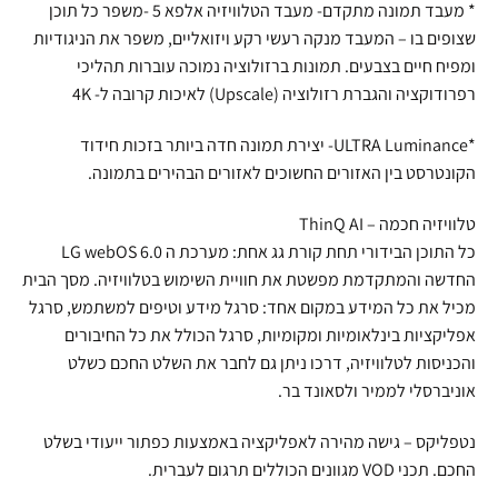
* מעבד תמונה מתקדם- מעבד הטלוויזיה אלפא 5 -משפר כל תוכן
שצופים בו – המעבד מנקה רעשי רקע ויזואליים, משפר את הניגודיות
ומפיח חיים בצבעים. תמונות ברזולוציה נמוכה עוברות תהליכי
רפרודוקציה והגברת רזולוציה (Upscale) לאיכות קרובה ל- 4K
*ULTRA Luminance- יצירת תמונה חדה ביותר בזכות חידוד
הקונטרסט בין האזורים החשוכים לאזורים הבהירים בתמונה.
טלוויזיה חכמה – ThinQ AI
כל התוכן הבידורי תחת קורת גג אחת: מערכת ה LG webOS 6.0
החדשה והמתקדמת מפשטת את חוויית השימוש בטלוויזיה. מסך הבית
מכיל את כל המידע במקום אחד: סרגל מידע וטיפים למשתמש, סרגל
אפליקציות בינלאומיות ומקומיות, סרגל הכולל את כל החיבורים
והכניסות לטלוויזיה, דרכו ניתן גם לחבר את השלט החכם כשלט
אוניברסלי לממיר ולסאונד בר.
נטפליקס – גישה מהירה לאפליקציה באמצעות כפתור ייעודי בשלט
החכם. תכני VOD מגוונים הכוללים תרגום לעברית.