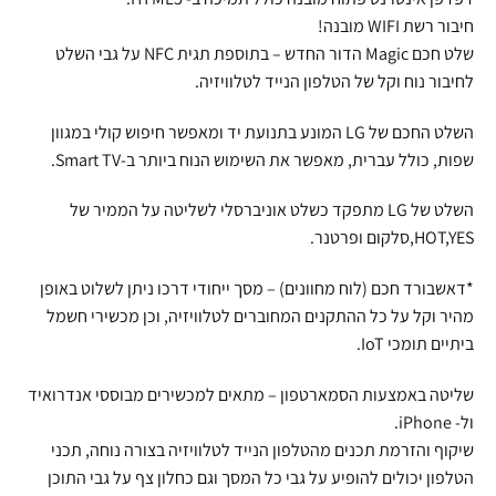
חיבור רשת WIFI מובנה!
שלט חכם Magic הדור החדש – בתוספת תגית NFC על גבי השלט
לחיבור נוח וקל של הטלפון הנייד לטלוויזיה.
השלט החכם של LG המונע בתנועת יד ומאפשר חיפוש קולי במגוון
שפות, כולל עברית, מאפשר את השימוש הנוח ביותר ב-Smart TV.
השלט של LG מתפקד כשלט אוניברסלי לשליטה על הממיר של
HOT,YES,סלקום ופרטנר.
*דאשבורד חכם (לוח מחוונים) – מסך ייחודי דרכו ניתן לשלוט באופן
מהיר וקל על כל ההתקנים המחוברים לטלוויזיה, וכן מכשירי חשמל
ביתיים תומכי IoT.
שליטה באמצעות הסמארטפון – מתאים למכשירים מבוססי אנדרואיד
ול- iPhone.
שיקוף והזרמת תכנים מהטלפון הנייד לטלוויזיה בצורה נוחה, תכני
הטלפון יכולים להופיע על גבי כל המסך וגם כחלון צף על גבי התוכן