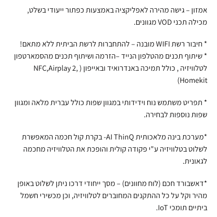
אמזון – גישה מהירה לאפליקציה באמצעות כפתור ייעודי בשלט,
מכילה תכני VOD מגוונים.
* חיבור רשת WIFI מובנה – להתחברות לרשת הביתית ללא מתאם!
* שיתוף תכנים מהטלפון הנייד –הזרמה ושיתוף תכנים מהסמארטפון
לטלוויזיה , כולל תמיכה באנדרואיד ובאייפון ( NFC,Airplay 2,
Homekit)
* תפריט משתמש נוח וידידותי במגוון שפות כולל עברית מלאה ומגוון
שפות נוספות לבחירה.
*מערכת בינה מלאכותית AI ThinQ- בקרת קול חכמה המאפשרת
לשלוט בטלוויזיה ע"י פקודה קולית והופכת את הטלוויזיה מחכמה
לגאונית.
*דאשבורד חכם (לוח מחוונים) – מסך ייחודי דרכו ניתן לשלוט באופן
מהיר וקל על כל ההתקנים המחוברים לטלוויזיה, וכן מכשירי חשמל
ביתיים תומכי IoT.