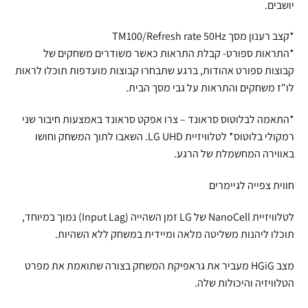
יושבים.
*קצב רענון מסך TM100/Refresh rate 50Hz
*התראות ספורט- קבלת התראות כאשר משודרים משחקים של
קבוצות ספורט אהודות, ברגע שתבחרו קבוצות מועדפות תוכלו לראות
לו"ז משחקים והתראות על גבי מסך הבית.
*התאמה לבלוטוס סראונד – צרו אפקט סראונד באמצעות חיבור שני
רמקולי בלוטוס* לטלוויזיית LG UHD. השאבו לתוך המשחק וחושו
באווירה המחשמלת של הרגע.
חווית צפייה לגיימרים
לטלוויזיית NanoCell של LG זמן השהייה (Input Lag) נמוך במיוחד,
תוכלו ליהנות משליטה מלאה ומיידית במשחק ללא השהיות.
מצב HGiG מעביר את גראפיקת המשחק בצורה שתואמת את מפרט
הטלוויזיה והיכולות שלה.