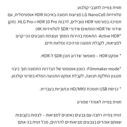
חווית צפייה לחובבי קולנוע
טלוויזיות LG NanoCell מציעות תמונה באיכות HDR אופטימלית, עם
תמיכה בפורמטי HDR מובילים, לרבות HDR 10 Pro ו-HLG Pro. (תקן
שידור של HDR המתאים שידורי SDR לטלוויזיות 4K)
*Active HDR- התאמת בהירות המסך ועוצמת הצבעים הכי קרוב
למציאות, לקבלת תמונה מרהיבה ומלאת חיים.
* אפקט HDR – מאפשר שדרוג תוכן SDR ל-HDR.
*Filmmaker mode- כוונון אוטומטי של הגדרות התמונה תוך כיבוי
מנגנון החלקת תנועה, לקבלת אפקט התנועה המלא בסרטי קולנוע.
* כניסת USB תומכת HD/MKV וכתוביות בעברית.
חווית צפייה לאוהדי ספורט
זווית צפייה רחבה עם צבעים נאמנים למציאות – לצפות בקבוצות
שאתם אוהדים בצבעים מציאותיים להדהים, מכל זווית בה אתם