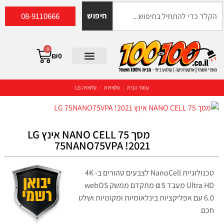
08-9110666
חיפוש
0
₪
0
עמוד הבית
/
טלוויזיות
/
טלוויזיה LG
מסך NANO CELL 75 אינץ LG
75NANO75VPA !2021
טכנולוגיית NanoCell לצבעים טהורים ב- 4K
Ultra HD מעבד 5 α מתקדם ממשק webOS
6.0 עם אפליקציות בינלאומיות ומקומיות ושלט
חכם