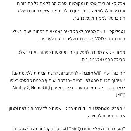
אפליקציות בינלאומיות ומקומיות, סרגל הכולל את כל החיבורים
והכניסות לטלוויזיה, דרכו ניתן גם לחבר את השלט החכם כשלט
אוניברסלי לממיר ולסאונד בר.
נטפליקס – גישה מהירה לאפליקציה באמצעות כפתור ייעודי בשלט
החכם. תכני VOD מגוונים הכוללים תרגום לעברית.
אמזון – גישה מהירה לאפליקציה באמצעות כפתור ייעודי בשלט,
מכילה תכני VOD מגוונים.
* חיבור רשת WIFI מובנה – להתחברות לרשת הביתית ללא מתאם!
* שיתוף תכנים מהטלפון הנייד –הזרמה ושיתוף תכנים מהסמארטפון
לטלוויזיה, כולל תמיכה באנדרואיד ובאייפון (Airplay 2, Homekit,
NFC)
* תפריט משתמש נוח וידידותי במגוון שפות כולל עברית מלאה ומגוון
שפות נוספות לבחירה.
*מערכת בינה מלאכותית AI ThinQ- בקרת קול חכמה המאפשרת