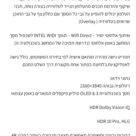
שיקוף והזרמת תכנים מהטלפון הנייד לטלוויזיה בצורה נוחה, תכני
הטלפון יכולים להופיע על גבי כל המסך וגם כחלון צף על גבי התוכן
שרואים בטלוויזיה ( Overlay)
שיתוף אלחוטי ישיר – WifI Direct – תומך INTEL WIDI לשכפול מסך
המחשב באופן אלחוטי (נדרשת תמיכה של המחשב בטכנולוגיה זו)
תפריט גישה מהירה מותאם אישית לפי בחירת המשתמש, כולל גישה
לאפליקציות בלחיצת כפתור אחת מקוצרת דרך השלט החכם.
נתוני וידאו:
רזולוציה גבוהה 3840×2160
מסך בטכנולוגיית OLED 8.3 מיליון פיקסלים המוארים באופן עצמאי
HDR Dolby Vision IQ
HDR 10 Pro, HLG
בהירות גבוהה ומשופרת מאפשרת תצוגה מרהיבה בעיקר בתכני 4K