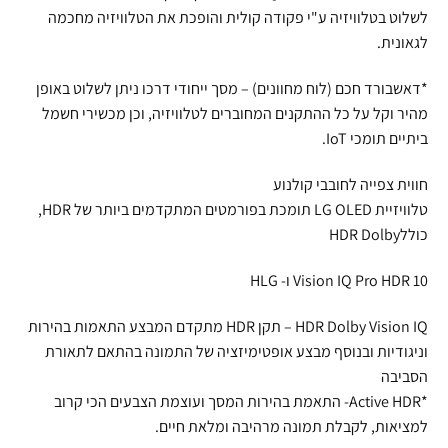
לשלוט בטלוויזיה ע"י פקודה קולית והופכת את הטלוויזיה מחכמה
לגאונית.
*דאשבורד חכם (לוח מחוונים) – מסך ייחודי דרכו ניתן לשלוט באופן
מהיר וקל על כל ההתקנים המחוברים לטלוויזיה, וכן מכשירי חשמל
ביתיים תומכי IoT.
חווית צפייה לחובבי קולנוע
טלוויזיית LG OLED תומכת בפורמטים המתקדמים ביותר של HDR,
כוללHDR Dolby
Vision IQ Pro HDR 10 ו- HLG
HDR Dolby Vision IQ – תקן HDR מתקדם המבצע התאמות בהירות
וניגודיות ובנוסף מבצע אופטימיזציה של התמונה בהתאם לתאורת
הסביבה
*Active HDR- התאמת בהירות המסך ועוצמת הצבעים הכי קרוב
למציאות, לקבלת תמונה מרהיבה ומלאת חיים.