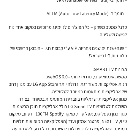
– תומך ב- VRR (Variable Refresh rate)
– תומך ב- ALLM (Auto Low Latency Mode)
סרגל ממטב משחק – כל הפיצ'רים לגיימינג מרוכזים במקום אחד נוח
לגישה ולשליטה.
* שנה+שנתיים שנים אחריות VIP ע"י קבוצת ח.י. – היבואן הרשמי של
טלוויזיות LG בישראל!
תכונות SMART TV:
ממשק אינטואיטיבי, נוח וידידותי –6.0 webOS.
חנות אפליקציות משודרגת וגדולה יותר LG App Store עם מגוון רחב
של אפליקציות מותאמות במיוחד לטלוויזיה.
מגוון אפליקציות ישראליות בעברית המותאמות במיוחד ובצורה
מושלמת לטלוויזיות LG Smart TV כולל אפליקציות תוכן מרשימות
כגון: כגון נטפליקס, אפל טי וי, מאקו, 100FM,Spotify, יו טיוב, סלקום
טי וי, NEXT TV, פרטנר אמזון ועוד (האפליקציות המופיעות תלויות
במפתח האפליקציה בלבד ויכולות להשתנות בכל רגע וללא הודעה