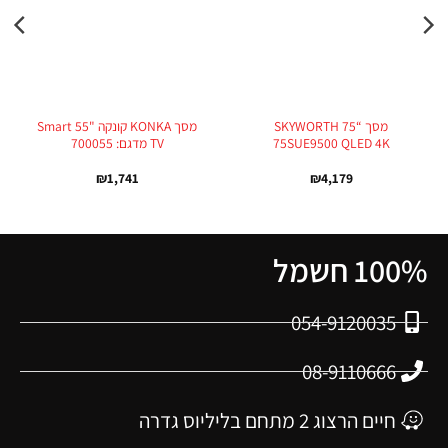
מסך “75 SKYWORTH
מסך KONKA קונקה "55 Smart
75SUE9500 QLED 4K
TV מדגם: 700055
₪
1,741
₪
4,179
100% חשמל
054-9120035
08-9110666
חיים הרצוג 2 מתחם בליליוס גדרה