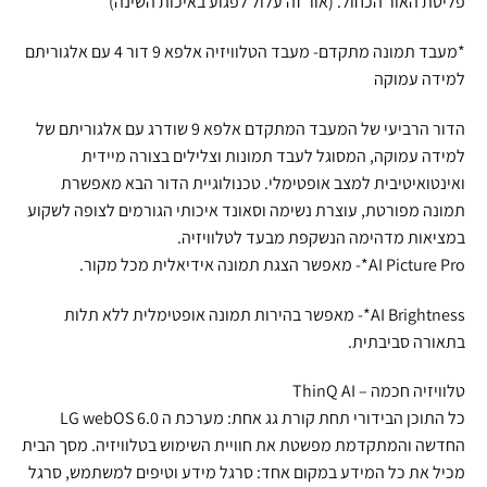
פליטת האור הכחול. (אור זה עלול לפגוע באיכות השינה)
*מעבד תמונה מתקדם- מעבד הטלוויזיה אלפא 9 דור 4 עם אלגוריתם
למידה עמוקה
הדור הרביעי של המעבד המתקדם אלפא 9 שודרג עם אלגוריתם של
למידה עמוקה, המסוגל לעבד תמונות וצלילים בצורה מיידית
ואינטואיטיבית למצב אופטימלי. טכנולוגיית הדור הבא מאפשרת
תמונה מפורטת, עוצרת נשימה וסאונד איכותי הגורמים לצופה לשקוע
במציאות מדהימה הנשקפת מבעד לטלוויזיה.
AI Picture Pro*- מאפשר הצגת תמונה אידיאלית מכל מקור.
AI Brightness*- מאפשר בהירות תמונה אופטימלית ללא תלות
בתאורה סביבתית.
טלוויזיה חכמה – ThinQ AI
כל התוכן הבידורי תחת קורת גג אחת: מערכת ה LG webOS 6.0
החדשה והמתקדמת מפשטת את חוויית השימוש בטלוויזיה. מסך הבית
מכיל את כל המידע במקום אחד: סרגל מידע וטיפים למשתמש, סרגל