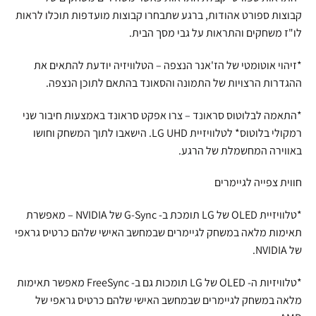
קבוצות ספורט אהודות, ברגע שתבחרו קבוצות מועדפות תוכלו לראות
לו"ז משחקים והתראות על גבי מסך הבית.
*זיהוי אוטומטי של הז'אנר הנצפה – הטלוויזיה יודעת להתאים את
ההגדרות הרצויות של התמונה והסאונד בהתאם לתוכן הנצפה.
*התאמה לבלוטוס סראונד – צרו אפקט סראונד באמצעות חיבור שני
רמקולי בלוטוס* לטלוויזיית LG UHD. הישאבו לתוך המשחק וחושו
באווירה המחשמלת של הרגע.
חווית צפייה לגיימרים
*טלוויזיית OLED של LG תומכת ב- G-Sync של NVIDIA – מאפשרת
תאימות מלאה במשחק לגיימרים שבמחשב האישי שלהם כרטיס גראפי
של NVIDIA.
*טלוויזיות ה- OLED של LG תומכות גם ב- FreeSync מאפשר תאימות
מלאה במשחק לגיימרים שבמחשב האישי שלהם כרטיס גראפי של