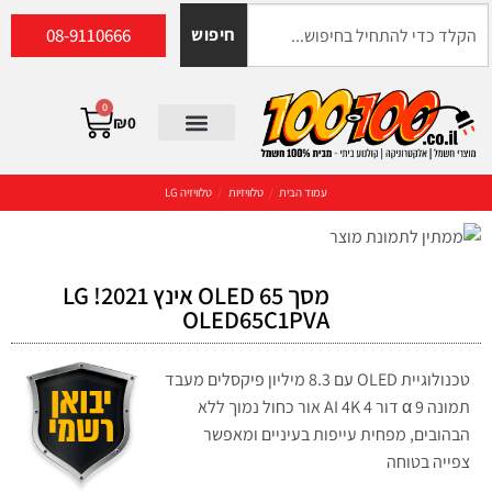
08-9110666
חיפוש
0
₪
0
עמוד הבית
/
טלוויזיות
/
טלוויזיה LG
מסך OLED 65 אינץ LG !2021
OLED65C1PVA
טכנולוגיית OLED עם 8.3 מיליון פיקסלים מעבד
תמונה 9 α דור 4 AI 4K אור כחול נמוך ללא
הבהובים, מפחית עייפות בעיניים ומאפשר
צפייה בטוחה