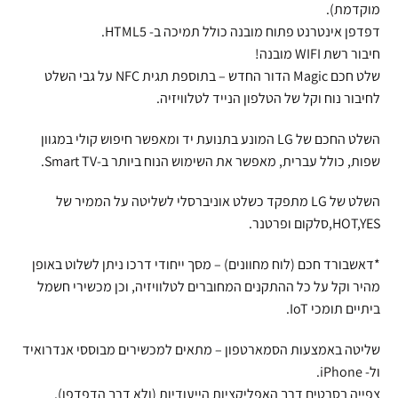
מוקדמת).
דפדפן אינטרנט פתוח מובנה כולל תמיכה ב- HTML5.
חיבור רשת WIFI מובנה!
שלט חכם Magic הדור החדש – בתוספת תגית NFC על גבי השלט
לחיבור נוח וקל של הטלפון הנייד לטלוויזיה.
השלט החכם של LG המונע בתנועת יד ומאפשר חיפוש קולי במגוון
שפות, כולל עברית, מאפשר את השימוש הנוח ביותר ב-Smart TV.
השלט של LG מתפקד כשלט אוניברסלי לשליטה על הממיר של
HOT,YES,סלקום ופרטנר.
*דאשבורד חכם (לוח מחוונים) – מסך ייחודי דרכו ניתן לשלוט באופן
מהיר וקל על כל ההתקנים המחוברים לטלוויזיה, וכן מכשירי חשמל
ביתיים תומכי IoT.
שליטה באמצעות הסמארטפון – מתאים למכשירים מבוססי אנדרואיד
ול- iPhone.
צפייה בסרטים דרך האפליקציות הייעודיות (ולא דרך הדפדפן).