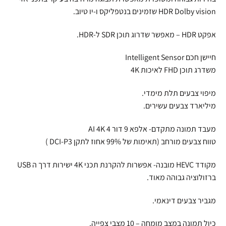
HDR Dolby vision שזמינים בנטפליקס ו-יו טיוב.
אפקט HDR – מאפשר שדרוג תוכן SDR ל-HDR.
חיישן חכם Intelligent Sensor
משדרג תוכן FHD לאיכות 4K
מיפוי צבעים תלת מימדי.
מיליארד צבעים עשירים.
מעבד תמונה מתקדם- אלפא 9 דור 4 AI 4K
טווח צבעים מורחב (תאימות של 99% אחוז לתקן DCI-P3 )
מקודד HEVC מובנה- אפשרות להקרנת תכני 4K ישירות דרך ה USB
ברזולוציה גבוהה מאוד.
מגביר צבעים דינאמי.
כיול תמונה במצב מומחה – 10 מצבי צפייה.