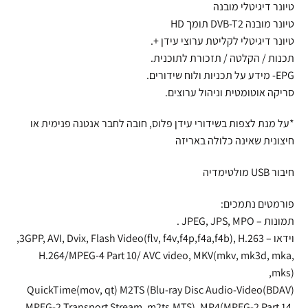
טיונר דיגיטלי מובנה
טיונר מובנה DVB-T2 תומך HD
טיונר דיגיטלי לקליטת ערוצי עידן +.
תכנות / הקלטה / תזכורת לתוכנית.
EPG- מידע על תכניות ולוח שידורים.
סריקה אוטומטית וניהול ערוצים.
*על מנת לצפות בשידורי עידן פלוס, חובה לחבר אנטנה פנימית או
חיצונית שאינה כלולה באריזה
חיבור USB מולטימדיה
פורמטים נתמכים:
תמונות – JPEG, JPS, MPO .
וידאו – 3GPP, AVI, Dvix, Flash Video(flv, f4v,f4p,f4a,f4b), H.263,
H.264/MPEG-4 Part 10/ AVC video, MKV(mkv, mk3d, mka,
mks),
QuickTime(mov, qt) M2TS (Blu-ray Disc Audio-Video(BDAV)
MPEG-2 Transport Stream, m2ts,MTS), MP4(MPEG-2 Part 14,