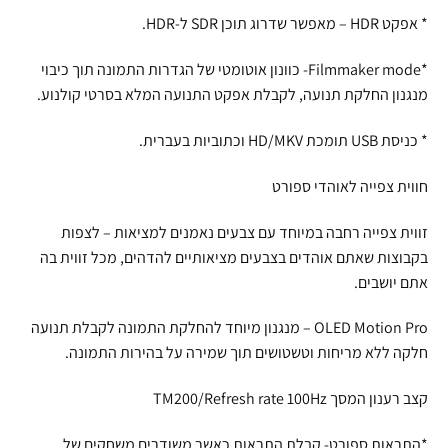
* אפקט HDR – מאפשר שדרוג תוכן SDR ל-HDR.
*Filmmaker mode- כוונון אוטומטי של הגדרות התמונה תוך כיבוי
מנגנון החלקת תנועה, לקבלת אפקט התנועה המלא בסרטי קולנוע.
* כניסת USB תומכת HD/MKV וכתוביות בעברית.
חווית צפייה לאוהדי ספורט
זווית צפייה רחבה במיוחד עם צבעים נאמנים למציאות – לצפות
בקבוצות שאתם אוהדים בצבעים מציאותיים להדהים, מכל זווית בה
אתם יושבים.
OLED Motion Pro – מנגנון מיוחד להחלקת התמונה לקבלת תנועה
חלקה ללא מריחות וטשטושים תוך שמירה על בהירות התמונה.
קצב רענון המסך TM200/Refresh rate 100Hz
*התראות ספורט- קבלת התראות כאשר משודרים משחקים של