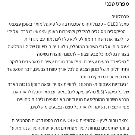
מפרט טכני
טכנולוגיה:
פאנל OLED – טכנולוגיה מהפכנית בה כל פיקסל מואר באופן עצמאי
– הפיקסלים מסוגלים להידלק ולהיכבות באופן עצמאי ובנפרד ועל ידי
כך ליצור את השחור המוחלט ללא כל זליגת אור עם ניגודיות
אינסופית. על גבי השחור המוחלט, טלוויזיית ה-OLED של LG מבליטה
בצורה נפלאה כל צבע וצבע – לתמונה עוצרת נשימה
* מיליארד צבעים עשירים- מיליארד גוונים עשירים מאפשרים חלוקה
ותתי חלוקות של מגוון הצבעים לכל אורך טווח הצבעים, דבר המאפשר
הצגת צבעים מדויקים ביותר.
* ניגודיות אינסופית- תתכוננו לחוויית צפייה יוצאת דופן! בזכות הארה
של כל פיקסל (8.3 מיליון פיקסלים) באופן עצמאי תוכלו לראות את
הצבע השחור המוחלט עם הניגודיות האינסופית וליהנות מחוויית
צפייה עוצרת נשימה ולראות כל סצנה בצבעים מושלמים.
*מצב נוחות לעין – טלוויזיית OLED עומדת בסטנדרטים המחמירים
ביותר שתומכים בנוחות לעין ומפחיתים את עייפות העין, שנגרמת ע"י