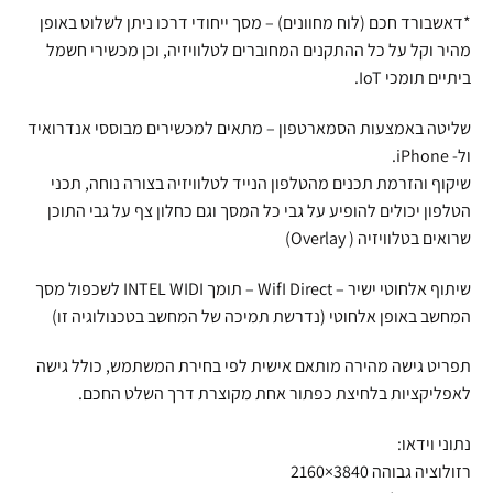
*דאשבורד חכם (לוח מחוונים) – מסך ייחודי דרכו ניתן לשלוט באופן
מהיר וקל על כל ההתקנים המחוברים לטלוויזיה, וכן מכשירי חשמל
ביתיים תומכי IoT.
שליטה באמצעות הסמארטפון – מתאים למכשירים מבוססי אנדרואיד
ול- iPhone.
שיקוף והזרמת תכנים מהטלפון הנייד לטלוויזיה בצורה נוחה, תכני
הטלפון יכולים להופיע על גבי כל המסך וגם כחלון צף על גבי התוכן
שרואים בטלוויזיה ( Overlay)
שיתוף אלחוטי ישיר – WifI Direct – תומך INTEL WIDI לשכפול מסך
המחשב באופן אלחוטי (נדרשת תמיכה של המחשב בטכנולוגיה זו)
תפריט גישה מהירה מותאם אישית לפי בחירת המשתמש, כולל גישה
לאפליקציות בלחיצת כפתור אחת מקוצרת דרך השלט החכם.
נתוני וידאו:
רזולוציה גבוהה 3840×2160