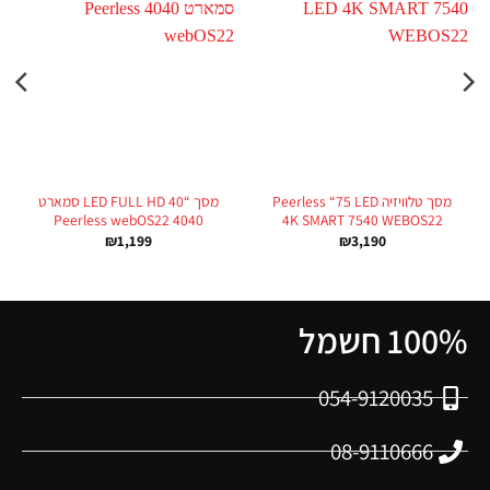
מסך טלוויזיה Peerless “75 LED
מסך “40 LED FULL HD סמארט
4040 Peerless webOS22
4K SMART 7540 WEBOS22
₪
1,199
₪
3,190
100% חשמל
054-9120035
08-9110666