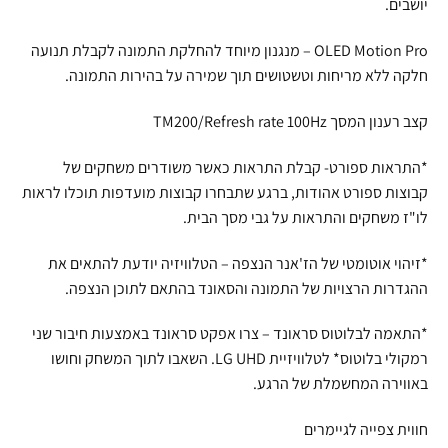
יושבים.
OLED Motion Pro – מנגנון מיוחד להחלקת התמונה לקבלת תנועה
חלקה ללא מריחות וטשטושים תוך שמירה על בהירות התמונה.
קצב רענון המסך TM200/Refresh rate 100Hz
*התראות ספורט- קבלת התראות כאשר משודרים משחקים של
קבוצות ספורט אהודות, ברגע שתבחרו קבוצות מועדפות תוכלו לראות
לו"ז משחקים והתראות על גבי מסך הבית.
*זיהוי אוטומטי של הז'אנר הנצפה – הטלוויזיה יודעת להתאים את
ההגדרות הרצויות של התמונה והסאונד בהתאם לתוכן הנצפה.
*התאמה לבלוטוס סראונד – צרו אפקט סראונד באמצעות חיבור שני
רמקולי בלוטוס* לטלוויזיית LG UHD. השאבו לתוך המשחק וחושו
באווירה המחשמלת של הרגע.
חווית צפייה לגיימרים