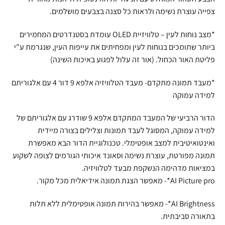
צפייה עוצרת נשימה ולראות כל סצנה בצבעים מושלמים.
*מצב נוחות לעין – טלוויזיית OLED עומדת בסטנדרטים המחמירים
ביותר שתומכים בנוחות לעין ומפחיתים את עייפות העין, שנגרמת ע"י
פליטת האור הכחול. (אור זה עלול לפגוע באיכות השינה)
*מעבד תמונה מתקדם- מעבד הטלוויזיה אלפא 9 דור 4 עם אלגוריתם
למידה עמוקה
הדור הרביעי של המעבד המתקדם אלפא 9 שודרג עם אלגוריתם של
למידה עמוקה, המסוגל לעבד תמונות וצלילים בצורה מיידית
ואינטואיטיבית למצב אופטימלי. טכנולוגיית הדור הבא מאפשרת
תמונה מפורטת, עוצרת נשימה וסאונד איכותי הגורמים לצופה לשקוע
במציאות מדהימה הנשקפת מבעד לטלוויזיה.
AI Picture pro*- מאפשר הצגת תמונה אידיאלית מכל מקור.
AI Brightness*- מאפשר בהירות תמונה אופטימלית ללא תלות
בתאורה סביבתית.