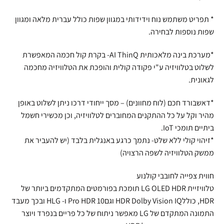
* תפריט משתמש נוח וידידותי במגוון שפות כולל עברית מלאה ומגוון
שפות נוספות לבחירה.
*מערכת בינה מלאכותית AI ThinQ- בקרת קול חכמה המאפשרת
לשלוט בטלוויזיה ע"י פקודה קולית והופכת את הטלוויזיה מחכמה
לגאונית.
*דאשבורד חכם (לוח מחוונים) – מסך ייחודי דרכו ניתן לשלוט באופן
מהיר וקל על כל ההתקנים המחוברים לטלוויזיה, וכן מכשירי חשמל
ביתיים תומכי IoT.
*זיהוי קולי ללא שלט- נתמך כרגע באנגלית בלבד (יש להעביר את
ממשק הטלוויזיה לשפה הרצויה)
חווית צפייה לחובבי קולנוע
טלוויזיית LG OLED HDR תומכת בפורמטים המתקדמים ביותר של
HDR, כוללHDR Dolby Vision IQ וגםPro HDR 10 ו- HLG ובכך מעבד
התמונה המתקדם של LG מאפשר ניתוח של כל פריים בנפרד ויוצר