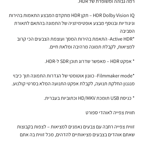
רמה גבוהה ומשופרת של HDR.
HDR Dolby Vision IQ – תקן HDR מתקדם המבצע התאמות בהירות
וניגודיות ובנוסף מבצע אופטימיזציה של התמונה בהתאם לתאורת
הסביבה
*Active HDR- התאמת בהירות המסך ועוצמת הצבעים הכי קרוב
למציאות, לקבלת תמונה מרהיבה ומלאת חיים.
* אפקט HDR – מאפשר שדרוג תוכן SDR ל-HDR.
*Filmmaker mode- כוונון אוטומטי של הגדרות התמונה תוך כיבוי
מנגנון החלקת תנועה, לקבלת אפקט התנועה המלא בסרטי קולנוע.
* כניסת USB תומכת HD/MKV וכתוביות בעברית.
חווית צפייה לאוהדי ספורט
זווית צפייה רחבה עם צבעים נאמנים למציאות – לצפות בקבוצות
שאתם אוהדים בצבעים מציאותיים להדהים, מכל זווית בה אתם