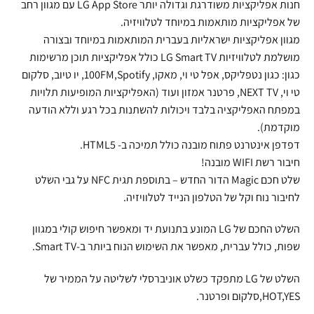
חנות אפליקציות משודרגת וגדולה יותר LG App Store עם מגוון רחב
של אפליקציות מותאמות במיוחד לטלוויזיה.
מגוון אפליקציות ישראליות בעברית המותאמות במיוחד ובצורה
מושלמת לטלוויזיות LG Smart TV כולל אפליקציות תוכן מרשימות
כגון: כגון נטפליקס, אפל טי וי, מאקו, 100FM,Spotify, יו טיוב, סלקום
טי וי, NEXT TV, פרטנר אמזון ועוד (האפליקציות המופיעות תלויות
במפתח האפליקציה בלבד ויכולות להשתנות בכל רגע וללא הודעה
מוקדמת).
דפדפן אינטרנט פתוח מובנה כולל תמיכה ב- HTML5.
חיבור רשת WIFI מובנה!
שלט חכם Magic הדור החדש – בתוספת תגית NFC על גבי השלט
לחיבור נוח וקל של הטלפון הנייד לטלוויזיה.
השלט החכם של LG המונע בתנועת יד ומאפשר חיפוש קולי במגוון
שפות, כולל עברית, מאפשר את השימוש הנוח ביותר ב-Smart TV.
השלט של LG מתפקד כשלט אוניברסלי לשליטה על הממיר של
HOT,YES,סלקום ופרטנר.