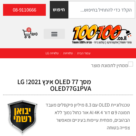
08-9110666
חיפוש
0
₪
0
עמוד הבית
/
טלוויזיות
/
טלוויזיה LG
מסך OLED 77 אינץ LG !2021
OLED77G1PVA
טכנולוגיית OLED עם 8.3 מיליון פיקסלים מעבד
תמונה 9 α דור 4 AI 4K אור כחול נמוך ללא
הבהובים, מפחית עייפות בעיניים ומאפשר
צפייה בטוחה