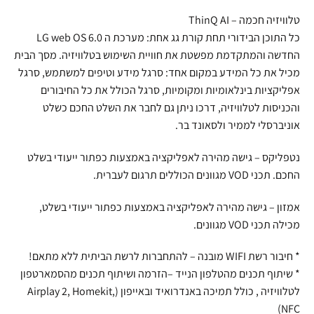
טלוויזיה חכמה – ThinQ AI
כל התוכן הבידורי תחת קורת גג אחת: מערכת ה LG web OS 6.0
החדשה והמתקדמת מפשטת את חוויית השימוש בטלוויזיה. מסך הבית
מכיל את כל המידע במקום אחד: סרגל מידע וטיפים למשתמש, סרגל
אפליקציות בינלאומיות ומקומיות, סרגל הכולל את כל החיבורים
והכניסות לטלוויזיה, דרכו ניתן גם לחבר את השלט החכם כשלט
אוניברסלי לממיר ולסאונד בר.
נטפליקס – גישה מהירה לאפליקציה באמצעות כפתור ייעודי בשלט
החכם. תכני VOD מגוונים הכוללים תרגום לעברית.
אמזון – גישה מהירה לאפליקציה באמצעות כפתור ייעודי בשלט,
מכילה תכני VOD מגוונים.
* חיבור רשת WIFI מובנה – להתחברות לרשת הביתית ללא מתאם!
* שיתוף תכנים מהטלפון הנייד –הזרמה ושיתוף תכנים מהסמארטפון
לטלוויזיה , כולל תמיכה באנדרואיד ובאייפון (Airplay 2, Homekit,
NFC)