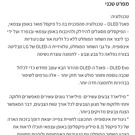
מפרט טכני
טכנולוגיה:
פאנל OLED – טכנולוגיה מהפכנית בה כל פיקסל מואר באופן עצמאי,
– הפיקסלים מסוגלים להידלק ולהיכבות באופן עצמאי ובנפרד ועל ידי
כך ליצור את השחור המוחלט ללא כל זליגת אור עם ניגודיות
אינסופית. על גבי השחור המוחלט, טלוויזיית ה-OLED של LG מבליטה
בצורה נפלאה כל צבע וצבע – לתמונה עוצרת נשימה
OLED Evo – פאנל ה-OLED מהדור הבא עוצב מחדש כדי לכלול
שכבה נוספת וחומר פולט אור חזק יותר – אלה גורמים לשיפור
בבהירות ולתמונה חדה יותר.
* מיליארד צבעים עשירים- מיליארד גוונים עשירים מאפשרים חלוקה
ותתי חלוקות של מגוון הצבעים לכל אורך טווח הצבעים, דבר המאפשר
הצגת צבעים מדויקים ביותר.
* ניגודיות אינסופית- תתכוננו לחוויית צפייה יוצאת דופן! בזכות הארה
של כל פיקסל (8.3 מיליון פיקסלים) באופן עצמאי תוכלו לראות את
הצבע השחור המוחלט עם הניגודיות האינסופית וליהנות מחוויית