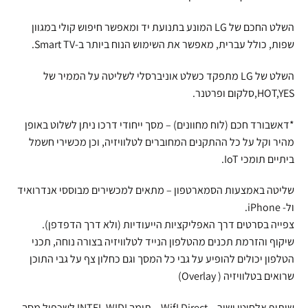
השלט החכם של LG המונע בתנועת יד ומאפשר חיפוש קולי במגוון
שפות, כולל עברית, מאפשר את השימוש הנוח ביותר ב-Smart TV.
השלט של LG מתפקד כשלט אוניברסלי לשליטה על הממיר של
HOT,YES,סלקום ופרטנר.
*דאשבורד חכם (לוח מחוונים) – מסך ייחודי דרכו ניתן לשלוט באופן
מהיר וקל על כל ההתקנים המחוברים לטלוויזיה, וכן מכשירי חשמל
ביתיים תומכי IoT.
שליטה באמצעות הסמארטפון – מתאים למכשירים מבוססי אנדרואיד
ול- iPhone.
צפייה בסרטים דרך האפליקציות הייעודיות (ולא דרך הדפדפן).
שיקוף והזרמת תכנים מהטלפון הנייד לטלוויזיה בצורה נוחה, תכני
הטלפון יכולים להופיע על גבי כל המסך וגם כחלון צף על גבי התוכן
שרואים בטלוויזיה ( Overlay)
שיתוף אלחוטי ישיר – WifI Direct – תומך INTEL WIDI לשכפול מסך