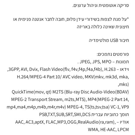
סריקה אוטומטית וניהול ערוצים.
*על מנת לצפות בשידורי עידן פלוס, חובה לחבר אנטנה פנימית או
חיצונית שאינה כלולה באריזה
חיבור USB מולטימדיה
פורמטים נתמכים:
תמונות – JPEG, JPS, MPO .
וידאו – 3GPP, AVI, Dvix, Flash Video(flv, f4v,f4p,f4a,f4b), H.263,
H.264/MPEG-4 Part 10/ AVC video, MKV(mkv, mk3d, mka,
mks),
QuickTime(mov, qt) M2TS (Blu-ray Disc Audio-Video(BDAV)
MPEG-2 Transport Stream, m2ts,MTS), MP4(MPEG-2 Part 14,
mp4,ma4,m4p,m4b,m4r,m4v) MPEG-4, TS(ts,tsv,tsa) VC-1, VP9
תומך כתוביות עברית PSB,TXT,SUB,SRT,SMI,DCS
אודיו – AAC, AC3,aptX, FLAC,MP3,OGG,RealAudio(ra,ram),
WMA, HE-AAC, LPCM