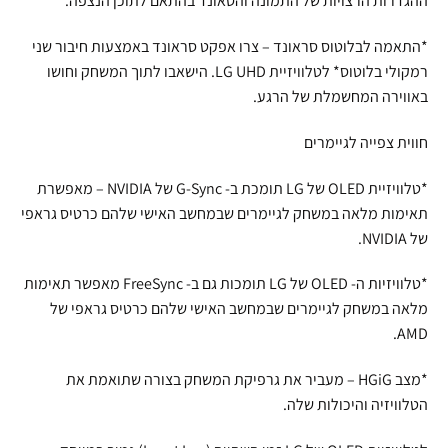
ההגדרות הרצויות של התמונה והסאונד בהתאם לתוכן הנצפה.
*התאמה לבלוטוס סראונד – צרו אפקט סראונד באמצעות חיבור שני
רמקולי בלוטוס* לטלוויזיית LG UHD. הישאבו לתוך המשחק וחושו
באווירה המחשמלת של הרגע.
חווית צפייה לגיימרים
*טלוויזיית OLED של LG תומכת ב- G-Sync של NVIDIA – מאפשרת
תאימות מלאה במשחק לגיימרים שבמחשב האישי שלהם כרטיס גראפי
של NVIDIA.
*טלוויזיות ה- OLED של LG תומכות גם ב- FreeSync מאפשר תאימות
מלאה במשחק לגיימרים שבמחשב האישי שלהם כרטיס גראפי של
AMD.
*מצב HGiG – מעביר את גרפיקת המשחק בצורה שתואמת את
הטלוויזיה והיכולות שלה.