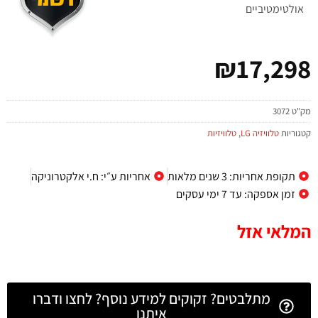
אולטימטיביים
₪
17,298
מק"ט
3072
קטגוריות
טלוויזיה LG
,
טלוויזיות
תקופת אחריות: 3 שנים מלאות
אחריות ע״י: ח.י אלקטרוניקה
זמן אספקה: עד 7 ימי עסקים
המלאי אזל
מתלבטים? זקוקים למידע נוסף? לחצו ודברו
איתנו