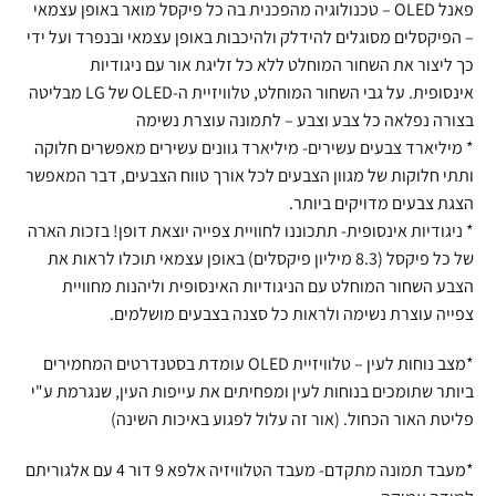
פאנל OLED – טכנולוגיה מהפכנית בה כל פיקסל מואר באופן עצמאי
– הפיקסלים מסוגלים להידלק ולהיכבות באופן עצמאי ובנפרד ועל ידי
כך ליצור את השחור המוחלט ללא כל זליגת אור עם ניגודיות
אינסופית. על גבי השחור המוחלט, טלוויזיית ה-OLED של LG מבליטה
בצורה נפלאה כל צבע וצבע – לתמונה עוצרת נשימה
* מיליארד צבעים עשירים- מיליארד גוונים עשירים מאפשרים חלוקה
ותתי חלוקות של מגוון הצבעים לכל אורך טווח הצבעים, דבר המאפשר
הצגת צבעים מדויקים ביותר.
* ניגודיות אינסופית- תתכוננו לחוויית צפייה יוצאת דופן! בזכות הארה
של כל פיקסל (8.3 מיליון פיקסלים) באופן עצמאי תוכלו לראות את
הצבע השחור המוחלט עם הניגודיות האינסופית וליהנות מחוויית
צפייה עוצרת נשימה ולראות כל סצנה בצבעים מושלמים.
*מצב נוחות לעין – טלוויזיית OLED עומדת בסטנדרטים המחמירים
ביותר שתומכים בנוחות לעין ומפחיתים את עייפות העין, שנגרמת ע"י
פליטת האור הכחול. (אור זה עלול לפגוע באיכות השינה)
*מעבד תמונה מתקדם- מעבד הטלוויזיה אלפא 9 דור 4 עם אלגוריתם