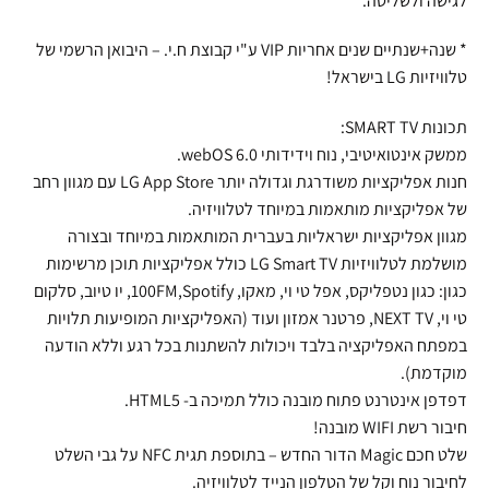
לגישה ולשליטה.
* שנה+שנתיים שנים אחריות VIP ע"י קבוצת ח.י. – היבואן הרשמי של
טלוויזיות LG בישראל!
תכונות SMART TV:
ממשק אינטואיטיבי, נוח וידידותי 6.0 webOS.
חנות אפליקציות משודרגת וגדולה יותר LG App Store עם מגוון רחב
של אפליקציות מותאמות במיוחד לטלוויזיה.
מגוון אפליקציות ישראליות בעברית המותאמות במיוחד ובצורה
מושלמת לטלוויזיות LG Smart TV כולל אפליקציות תוכן מרשימות
כגון: כגון נטפליקס, אפל טי וי, מאקו, 100FM,Spotify, יו טיוב, סלקום
טי וי, NEXT TV, פרטנר אמזון ועוד (האפליקציות המופיעות תלויות
במפתח האפליקציה בלבד ויכולות להשתנות בכל רגע וללא הודעה
מוקדמת).
דפדפן אינטרנט פתוח מובנה כולל תמיכה ב- HTML5.
חיבור רשת WIFI מובנה!
שלט חכם Magic הדור החדש – בתוספת תגית NFC על גבי השלט
לחיבור נוח וקל של הטלפון הנייד לטלוויזיה.