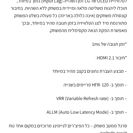
לטלוויזיית OLED של LG זמן השהייה (Input Lag) נמוך במיוחד,
תוכלו ליהנות משליטה מלאה ומיידית במשחק ללא השהיות. בחיבור
קונסולת משחקים (אינה כלולה באריזה) כל פעולה בשלט המשחק
מתורגמת מיד לצג הטלוויזיה בזמן תגובה מהיר במיוחד, ובכך
מאפשרת הפקת הנאה מקסימלית מהמשחק.
*זמן תגובה של 1ms
*חיבור HDMI 2.1-
– מבצע העברת נתונים בקצב מהיר במיוחד
– תומך ב- HFR- 120 פריימים בשנייה
– תומך ב- VRR (Variable Refresh rate)
– תומך ב- ALLM (Auto Low Latency Mode)
סרגל ממטב משחק – כל הפיצ'רים לגיימינג מרוכזים במקום אחד נוח