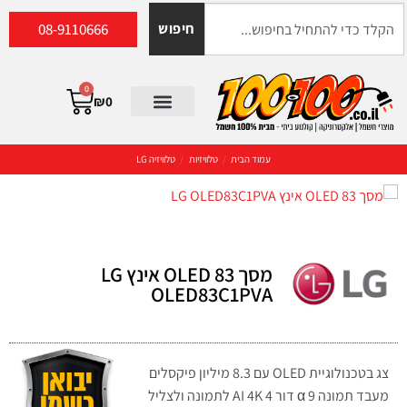
08-9110666
חיפוש
0
₪
0
עמוד הבית
/
טלוויזיות
/
טלוויזיה LG
מסך OLED 83 אינץ LG
OLED83C1PVA
צג בטכנולוגיית OLED עם 8.3 מיליון פיקסלים
מעבד תמונה 9 α דור 4 AI 4K לתמונה ולצליל