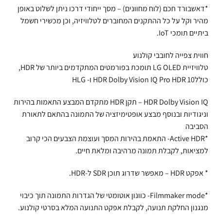
*דאשבורד חכם (לוח מחוונים) – מסך ייחודי דרכו ניתן לשלוט באופן
מהיר וקל על כל ההתקנים המחוברים לטלוויזיה, וכן מכשירי חשמל
ביתיים תומכי IoT.
חווית צפייה לחובבי קולנוע
טלוויזיית LG OLED תומכת בפורמטים המתקדמים ביותר של HDR,
כוללHDR Dolby Vision IQ Pro HDR 10 ו- HLG
HDR Dolby Vision IQ – תקן HDR מתקדם המבצע התאמות בהירות
וניגודיות ובנוסף מבצע אופטימיזציה של התמונה בהתאם לתאורת
הסביבה
*Active HDR- התאמת בהירות המסך ועוצמת הצבעים הכי קרוב
למציאות, לקבלת תמונה מרהיבה ומלאת חיים.
* אפקט HDR – מאפשר שדרוג תוכן SDR ל-HDR.
*Filmmaker mode- כוונון אוטומטי של הגדרות התמונה תוך כיבוי
מנגנון החלקת תנועה, לקבלת אפקט התנועה המלא בסרטי קולנוע.