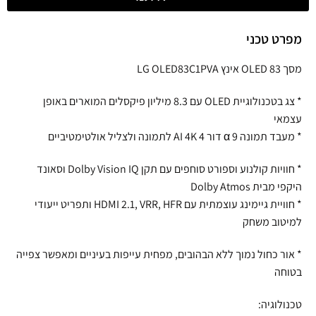
מפרט טכני
מסך OLED 83 אינץ LG OLED83C1PVA
* צג בטכנולוגיית OLED עם 8.3 מיליון פיקסלים המוארים באופן
עצמאי
* מעבד תמונה 9 α דור 4 AI 4K לתמונה ולצליל אולטימטיביים
* חוויות קולנוע וספורט סוחפים עם תקן Dolby Vision IQ וסאונד
היקפי מבית Dolby Atmos
* חוויית גיימינג עוצמתית עם HDMI 2.1, VRR, HFR ותפריט ייעודי
למיטוב משחק
* אור כחול נמוך ללא הבהובים, מפחית עייפות בעיניים ומאפשר צפייה
בטוחה
טכנולוגיה: