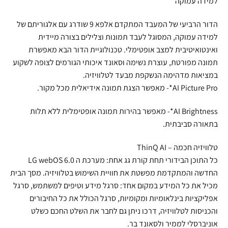
למידה עמוקה
הדור הרביעי של המעבד המתקדם אלפא 9 שודרג עם אלגוריתם של
למידה עמוקה, המסוגל לעבד תמונות וצלילים בצורה מיידית
ואינטואיטיבית למצב אופטימלי. טכנולוגיית הדור הבא מאפשרת
תמונה מפורטת, עוצרת נשימה וסאונד איכותי הגורמים לצופה לשקוע
במציאות מדהימה הנשקפת מבעד לטלוויזיה.
AI Picture Pro*- מאפשר הצגת תמונה אידיאלית מכל מקור.
AI Brightness*- מאפשר בהירות תמונה אופטימלית ללא תלות
בתאורה סביבתית.
טלוויזיה חכמה – ThinQ AI
כל התוכן הבידורי תחת קורת גג אחת: מערכת ה LG webOS 6.0
החדשה והמתקדמת מפשטת את חוויית השימוש בטלוויזיה. מסך הבית
מכיל את כל המידע במקום אחד: סרגל מידע וטיפים למשתמש, סרגל
אפליקציות בינלאומיות ומקומיות, סרגל הכולל את כל החיבורים
והכניסות לטלוויזיה, דרכו ניתן גם לחבר את השלט החכם כשלט
אוניברסלי לממיר ולסאונד בר.