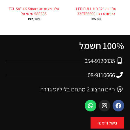
טלוויזיה "LED FULL HD 32
טלוויזיה חכמה TCL 58" 4K Smart
סקייוורט דגם 32STE6600
58P635 טי סי אל
₪
2,189
₪
789
100% חשמל
054-9120035
08-9110666
חיים הרצוג 2 מתחם בליליוס גדרה
ביטול הזמנה