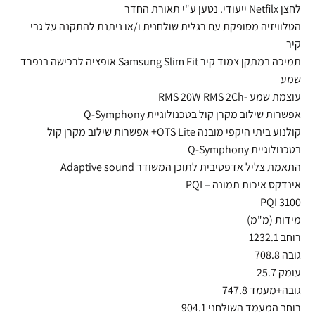
לחצן Netfilx ייעודי. נטען ע"י תאורת החדר
הטלוויזיה מסופקת עם רגלית שולחנית ו/או ניתנת להתקנה על גבי
קיר
תמיכה במתקן צמוד קיר Samsung Slim Fit אופציה לרכישה בנפרד
שמע
עוצמת שמע -RMS 20W RMS 2Ch
אפשרות שילוב מקרן קול בטכנולוגיית Q-Symphony
קולנוע ביתי היקפי מובנה OTS Lite+ אפשרות שילוב מקרן קול
בטכנולוגיית Q-Symphony
התאמת צליל אדפטיבית לתוכן המשודר Adaptive sound
אינדקס איכות תמונה – PQI
PQI 3100
מידות (מ"מ)
רוחב 1232.1
גובה 708.8
עומק 25.7
גובה+מעמד 747.8
רוחב המעמד השולחני 904.1