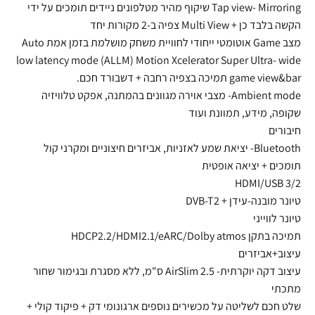
Tap view- Mirroring שיקוף מהיר מטלפונים ניידים תומכים על ידי
הקשה בלבד כן + Multi View צפיה ב-2 מקורות יחד
מצב Game אוטומטי ייחודי לחוויית משחק מושלמת בזמן אמת Auto
low latency mode (ALLM) Motion Xcelerator Super Ultra- wide
game view&bar תמיכה בצפיה רחבה + דשבורד חכם.
Ambient mode- מצבי אוירה מגוונים בהמתנה, אפקט טלוויזיה
שקופה, מידע, תמוונת ועוד
חיבורים
Bluetooth- יציאת שמע לאזניות, אביזרים חיצוניים ומקרני קול
תומכים + יציאה אופטית
HDMI/USB 3/2
טיונר מובנה-עידן + DVB-T2
טיונר לווייני
תמיכה בתקן HDCP2.2/HDMI2.1/eARC/Dolby atmos
עיצוב+אביזרים
עיצוב דקה יוקרתית- AirSlim 2.5 ס"מ, ללא מסגרת ובגימור שחור
מתכתי
שלט חכם לשליטה על מכשירים נוספים ארגונומי דק + פיקוד קולי +