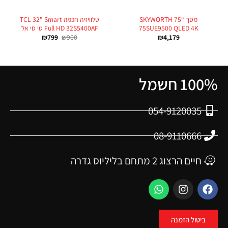
מסך “75 SKYWORTH
טלוויזיה חכמה TCL 32" Smart
75SUE9500 QLED 4K
Full HD 32S5400AF טי סי אל
₪
799
₪
960
₪
4,179
100% חשמל
054-9120035
08-9110666
חיים הרצוג 2 מתחם בליליוס גדרה
ביטול הזמנה