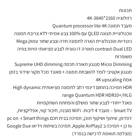
תכונות
רזולוציה 4K-3840*2160
מעבד תמונה Quantum processor lite 4K
טכנולוגיית תצוגה QLED עם 100% צבע אמיתי ללא צריבת תמונה
ניגודיות וטכנולוגיית הארה לתמונה חדה וצבע שחור עמוק Mega
contrast-Dual LED תאורה דו גוונית לצבע מציאותי וזויות צפיה
משופרות
Micro Dimming מנגנון תאורה חכמה Supreme UHD dimming
מנגנון אקטיבי לומד להשבחת תמונה + סאונד מכל מקור שידור בזמן
אמת 4K upscaling
HDR תמיכה בתחום דינמי רחב לתמונה מציאותית High dynamic
range Quantum HDR HDR10+/HLG
פאנל ייחודי לצבע שחור מושלם והפחתת השתקפויות
Smart TV – מעבד 4 ליבות- WiFi מובנה, חיבור קווי, אפליקציות,
דפדפן, שיתוף ושיקוף תוכן, תמיכה בבית חכם Smart things ו- pc on
tv כן + תמיכה ב Apple AirPlay2, תמיכה בשיחות וידיאו Google Due
(מצלמה תואמת לרכישה בנפרד)