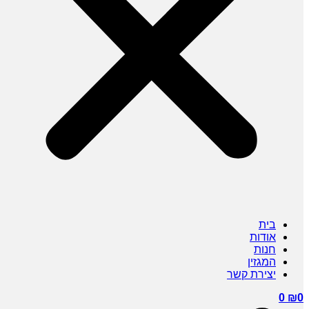
בית
אודות
חנות
המגזין
יצירת קשר
0
₪
0