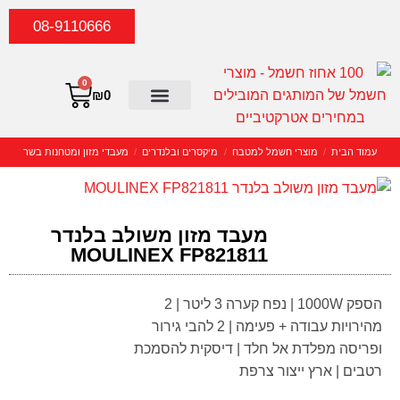
08-9110666
0
₪
0
סטריאו וקולנוע ביתי
יצירת קשר
כביסה וייבוש
מוצרי חשמל קטנים
מוצרי חשמל ביתיים
קונסולות וגיימיניג
עמוד הבית
/
מוצרי חשמל למטבח
/
מיקסרים ובלנדרים
/
מעבדי מזון ומטחנות בשר
מעבד מזון משולב בלנדר
MOULINEX FP821811
הספק 1000W | נפח קערה 3 ליטר | 2
מהירויות עבודה + פעימה | 2 להבי גירור
ופריסה מפלדת אל חלד | דיסקית להסמכת
רטבים | ארץ ייצור צרפת