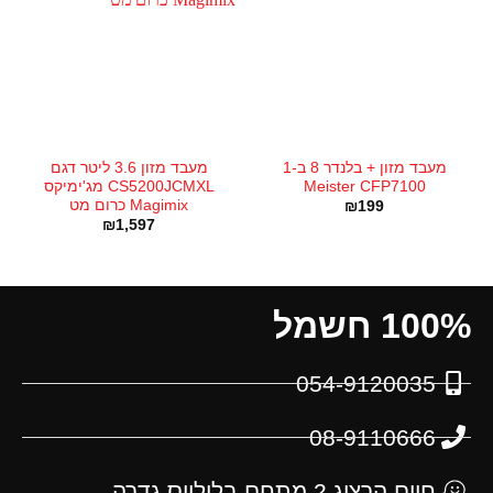
מעבד מזון + בלנדר 8 ב-1
מעבד מזון 3.6 ליטר דגם
Meister CFP7100
CS5200JCMXL מג'ימיקס
Magimix כרום מט
₪
199
₪
1,597
100% חשמל
054-9120035
08-9110666
חיים הרצוג 2 מתחם בליליוס גדרה