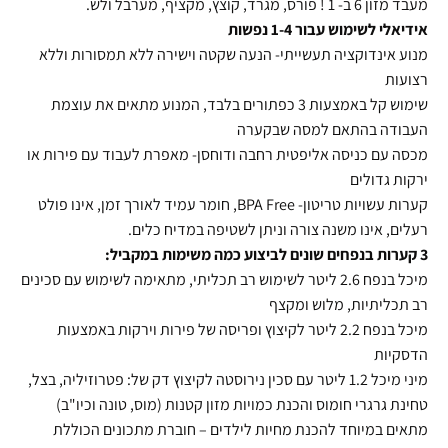
מעבד מזון 6 ב- 1 ! פורס, מגרד, קוצץ, מקציף, מערבל ולש.
אידיאלי לשימוש עבור 1-4 נפשות
מנוע אינדוקציה תעשייתי- הנעה שקטה וישירה ללא תמסורות וללא
רצועות
שימוש קל באמצעות 3 כפתורים בלבד, המנוע מתאים את עוצמת
העבודה בהתאם למסה שבקערה
מכסה עם כניסה אליפטית רחבה ודוחסן- מאפרת לעבוד עם פירות או
ירקות גדולים
קערות עשויות טריטון- BPA Free, חומר עמיד לאורך זמן, אינו פולט
רעלים, אינו משנה צורה וניתן לשטיפה במדיח כלים.
3 קערות בנפחים שונים לביצוע כמה משימות במקביל:
מיכל בנפח 2.6 ליטר לשימוש רב תכליתי, מתאימה לשימוש עם סכינים
רב תכליתיות, מלוש ומקצף
מיכל בנפח 2.2 ליטר לקיצוץ ופריסה של פירות וירקות באמצעות
הדסקיות
מיני מיכל 1.2 ליטר עם סכין נירוסטה לקיצוץ דק של: פטרוזיליה, בצל,
טחינת גרגרי חומוס והכנת כמויות מזון קטנות (מוס, טונה וכיו"ב)
מתאים במיוחד להכנת מחיות לילדים – חוברת מתכונים הכוללת