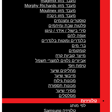
מעבד מזון magimix
מעבד מזון Morphy Richards
מעבד מזון Moulinex
מעבד מזון נינג'ה
טוסטרים ומצנמים
פלטות שבת ומיחמים
סירי בישול / אידוי / טיגון
אופה לחם
בלנדרים ומוטות בלנדרים
ברי מים
קומקומים
מייצר קוביות קרח
אביזרים נלווים למוצרי חשמל
טיפוח ויופי
מחליקים שיער
מייבשי שיער
מכונות גילוח
מכונות תספורת
מסירי שיער
מסלסלים
טלוויזיות
לפי מותג
טלוויזיה Samsung