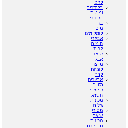
לחם
בלנדרים
ומוטות
בלנדרים
ברי
מים
קומקומים
אביזרי
חימום
לבית
שואבי
אבק
מייצר
קוביות
קרח
אביזרים
נלווים
למוצרי
חשמל
מכונות
גילוח
מסירי
שיער
מכונות
תספורת