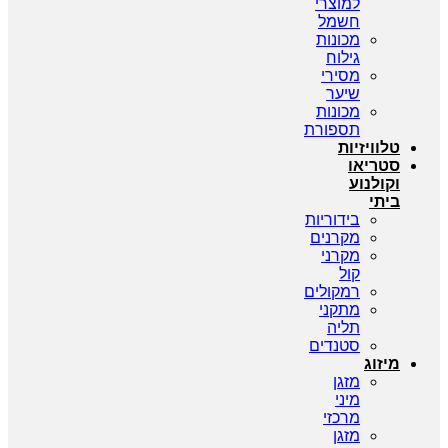
למוצרי
חשמל
מכונות
גילוח
מסירי
שיער
מכונות
תספורת
טלוויזיות
סטריאו
וקולנוע
ביתי
בידוריות
מקרנים
מקרני
קול
רמקולים
מתקני
תליה
סטנדים
מיזוג
מזגן
מיני
מרכזי
מזגן