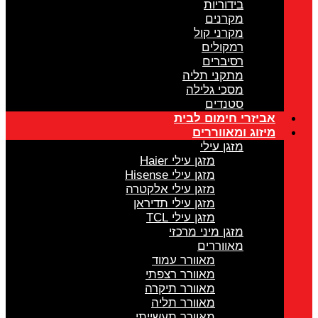
בידוריות
מקרנים
מקרני קול
רמקולים
רסיברים
מתקני תליה
מסכי גלילה
סטנדים
אביזרי חימום לבית
מיזוג ומאווררים
מזגן עילי
מזגן עילי Haier
מזגן עילי Hisense
מזגן עילי אלקטרה
מזגן עילי תדיראן
מזגן עילי TCL
מזגן מיני מרכזי
מאווררים
מאוורר עמוד
מאוורר רצפתי
מאוורר תיקרה
מאוורר תליה
מאוורר תעשייתי