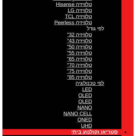
טלוויזיה Hisense
טלוויזיה LG
טלוויזיה TCL
טלוויזיה Peerless
לפי גודל
טלוויזיה 32"
טלוויזיה 43"
טלוויזיה 50"
טלוויזיה 55"
טלוויזיה 65"
טלוויזיה 70"
טלוויזיה 75"
טלוויזיה 85"
לפי טכנולוגיה
LED
OLED
QLED
NANO
NANO CELL
QNED
UHD
סטריאו וקולנוע ביתי