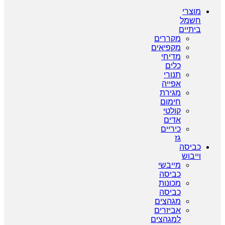
מוצרי
חשמל
ביתיים
מקררים
מקפיאים
מדיחי
כלים
תנורי
אפייה
מגירת
חימום
קולטי
אדים
כיריים
גז
כביסה
וייבוש
מייבשי
כביסה
מכונות
כביסה
מגהצים
אביזרים
למגהצים