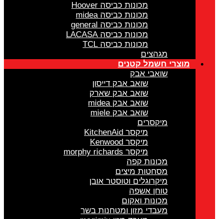
מכונות כביסה Hoover
מכונות כביסה midea
מכונות כביסה general
מכונות כביסה LACASA
מכונות כביסה TCL
מגהצים
מוצרי חשמל קטנים
שואבי אבק
שואב אבק דייסון
שואב אבק שארק
שואב אבק midea
שואב אבק miele
מיקסרים
מיקסר KitchenAid
מיקסר Kenwood
מיקסר morphy richards
מכונות קפה
מסחטות מיצים
מיקרוגלים וטוסטר אובן
טוחן אשפה
מכונות ואקום
מעבדי מזון ומטחנות בשר