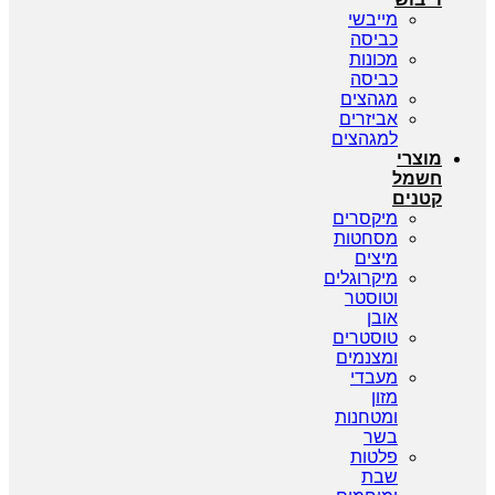
מייבשי
כביסה
מכונות
כביסה
מגהצים
אביזרים
למגהצים
מוצרי
חשמל
קטנים
מיקסרים
מסחטות
מיצים
מיקרוגלים
וטוסטר
אובן
טוסטרים
ומצנמים
מעבדי
מזון
ומטחנות
בשר
פלטות
שבת