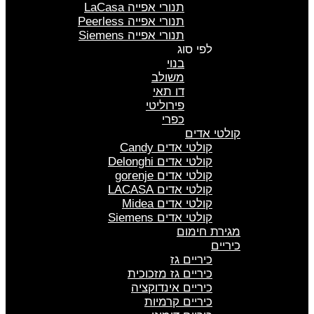
תנורי אפייה LaCasa
תנורי אפייה Peerless
תנורי אפייה Siemens
לפי סוג
בנוי
משולב
דו תאי
פירוליטי
כפרי
קולטי אדים
קולטי אדים Candy
קולטי אדים Delonghi
קולטי אדים gorenje
קולטי אדים LACASA
קולטי אדים Midea
קולטי אדים Siemens
מגירת חימום
כיריים
כיריים גז
כיריים גז מזכוכית
כיריים אינדוקציה
כיריים קרמיות