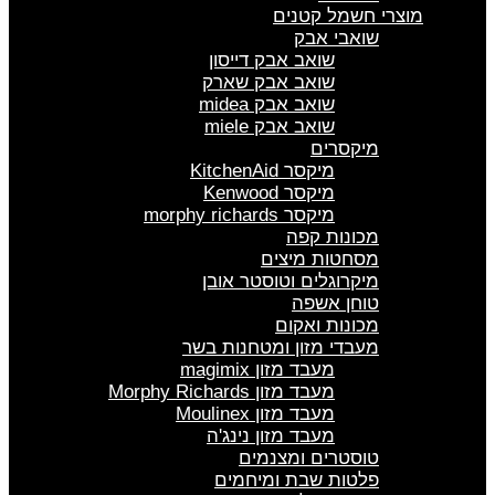
מוצרי חשמל קטנים
שואבי אבק
שואב אבק דייסון
שואב אבק שארק
שואב אבק midea
שואב אבק miele
מיקסרים
מיקסר KitchenAid
מיקסר Kenwood
מיקסר morphy richards
מכונות קפה
מסחטות מיצים
מיקרוגלים וטוסטר אובן
טוחן אשפה
מכונות ואקום
מעבדי מזון ומטחנות בשר
מעבד מזון magimix
מעבד מזון Morphy Richards
מעבד מזון Moulinex
מעבד מזון נינג'ה
טוסטרים ומצנמים
פלטות שבת ומיחמים