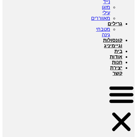
נייד
מזגן
עילי
מאווררים
גרילים
מטבחי
גינה
קונסולות
וגיימיניג
בית
אודות
חנות
יצירת
קשר