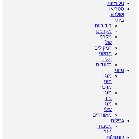
טלוויזיות
סטריאו
וקולנוע
ביתי
בידוריות
מקרנים
מקרני
קול
רמקולים
מתקני
תליה
סטנדים
מיזוג
מזגן
מיני
מרכזי
מזגן
נייד
מזגן
עילי
מאווררים
גרילים
מטבחי
גינה
קונסולות