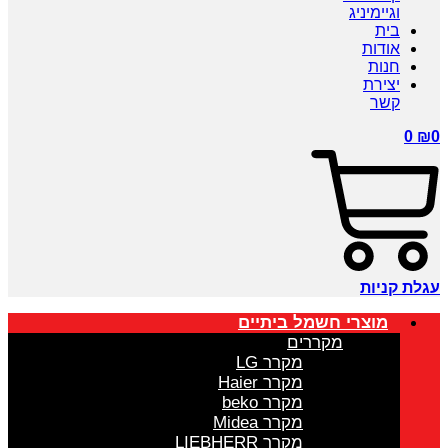
וגיימיניג
בית
אודות
חנות
יצירת
קשר
0
₪
0
עגלת קניות
מוצרי חשמל ביתיים
מקררים
מקרר LG
מקרר Haier
מקרר beko
מקרר Midea
מקרר LIEBHERR