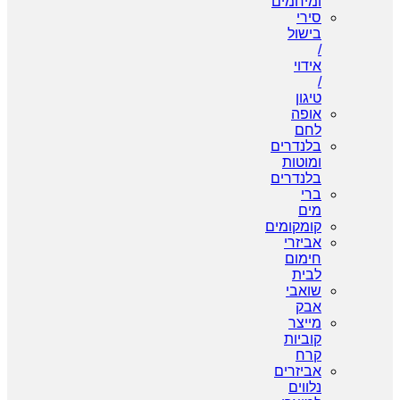
ומיחמים
סירי
בישול
/
אידוי
/
טיגון
אופה
לחם
בלנדרים
ומוטות
בלנדרים
ברי
מים
קומקומים
אביזרי
חימום
לבית
שואבי
אבק
מייצר
קוביות
קרח
אביזרים
נלווים