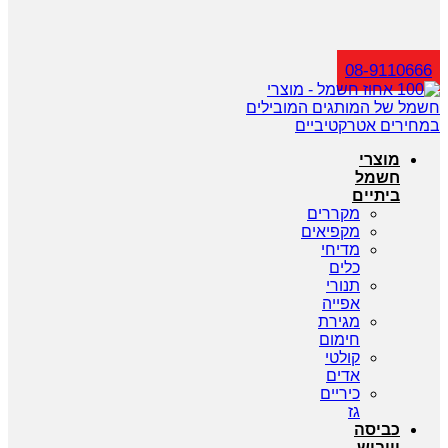
חיפוש
08-9110666
מוצרי
חשמל
ביתיים
מקררים
מקפיאים
מדיחי
כלים
תנורי
אפייה
מגירת
חימום
קולטי
אדים
כיריים
גז
כביסה
וייבוש