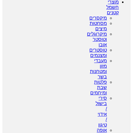
מוצרי
חשמל
קטנים
מיקסרים
מסחטות
מיצים
מיקרוגלים
וטוסטר
אובן
טוסטרים
ומצנמים
מעבדי
מזון
ומטחנות
בשר
פלטות
שבת
ומיחמים
סירי
בישול
/
אידוי
/
טיגון
אופה