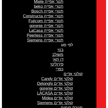
תנור אפייה Miele
תנורי אפייה beko
תנורי אפייה Bosch
תנורי אפייה Constructa
תנורי אפייה Fujicom
תנורי אפייה gorenje
תנורי אפייה LaCasa
תנורי אפייה Peerless
תנורי אפייה Siemens
לפי סוג
בנוי
משולב
דו תאי
פירוליטי
כפרי
קולטי אדים
קולטי אדים Candy
קולטי אדים Delonghi
קולטי אדים gorenje
קולטי אדים LACASA
קולטי אדים Midea
קולטי אדים Siemens
מגירת חימום