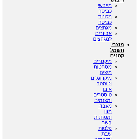
מייבשי
כביסה
מכונות
כביסה
מגהצים
אביזרים
למגהצים
מוצרי
חשמל
קטנים
מיקסרים
מסחטות
מיצים
מיקרוגלים
וטוסטר
אובן
טוסטרים
ומצנמים
מעבדי
מזון
ומטחנות
בשר
פלטות
שבת