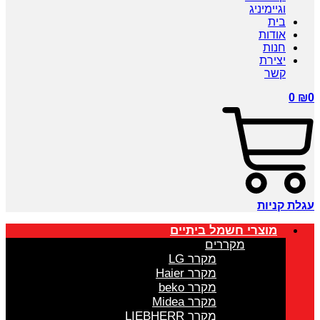
וגיימיניג
בית
אודות
חנות
יצירת
קשר
0
₪
0
עגלת קניות
מוצרי חשמל ביתיים
מקררים
מקרר LG
מקרר Haier
מקרר beko
מקרר Midea
מקרר LIEBHERR