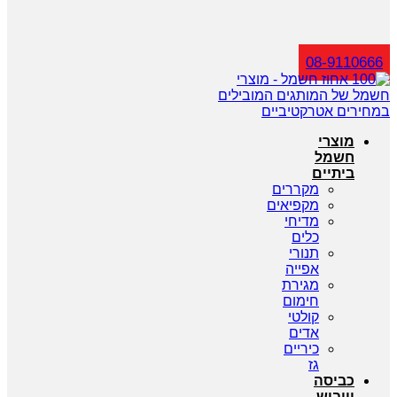
חיפוש
08-9110666
מוצרי
חשמל
ביתיים
מקררים
מקפיאים
מדיחי
כלים
תנורי
אפייה
מגירת
חימום
קולטי
אדים
כיריים
גז
כביסה
וייבוש