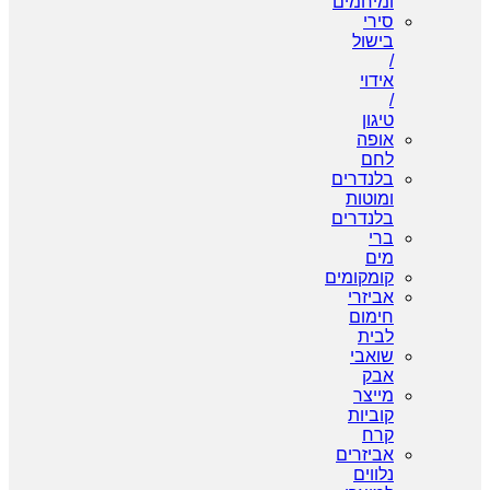
ומיחמים
סירי
בישול
/
אידוי
/
טיגון
אופה
לחם
בלנדרים
ומוטות
בלנדרים
ברי
מים
קומקומים
אביזרי
חימום
לבית
שואבי
אבק
מייצר
קוביות
קרח
אביזרים
נלווים