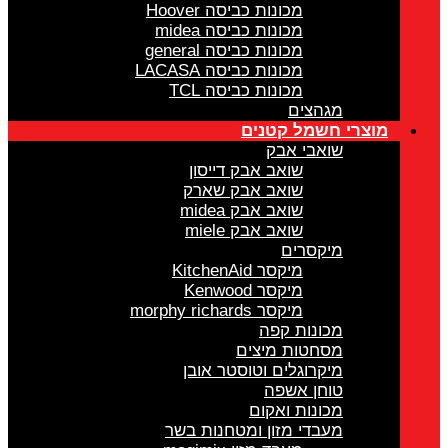
מכונות כביסה Hoover
מכונות כביסה midea
מכונות כביסה general
מכונות כביסה LACASA
מכונות כביסה TCL
מגהצים
מוצרי חשמל קטנים
שואבי אבק
שואב אבק דייסון
שואב אבק שארק
שואב אבק midea
שואב אבק miele
מיקסרים
מיקסר KitchenAid
מיקסר Kenwood
מיקסר morphy richards
מכונות קפה
מסחטות מיצים
מיקרוגלים וטוסטר אובן
טוחן אשפה
מכונות ואקום
מעבדי מזון ומטחנות בשר