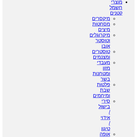
מוצרי
חשמל
קטנים
מיקסרים
מסחטות
מיצים
מיקרוגלים
וטוסטר
אובן
טוסטרים
ומצנמים
מעבדי
מזון
ומטחנות
בשר
פלטות
שבת
ומיחמים
סירי
בישול
/
אידוי
/
טיגון
אופה