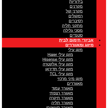
בידוריות
מקרנים
מקרני קול
רמקולים
רסיברים
מתקני תליה
מסכי גלילה
סטנדים
אביזרי חימום לבית
מיזוג ומאווררים
מזגן עילי
מזגן עילי Haier
מזגן עילי Hisense
מזגן עילי אלקטרה
מזגן עילי תדיראן
מזגן עילי TCL
מזגן מיני מרכזי
מאווררים
מאוורר עמוד
מאוורר רצפתי
מאוורר תיקרה
מאוורר תליה
מאוורר תעשייתי