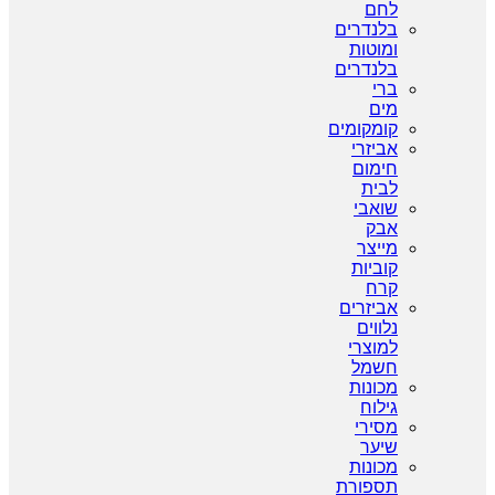
לחם
בלנדרים
ומוטות
בלנדרים
ברי
מים
קומקומים
אביזרי
חימום
לבית
שואבי
אבק
מייצר
קוביות
קרח
אביזרים
נלווים
למוצרי
חשמל
מכונות
גילוח
מסירי
שיער
מכונות
תספורת