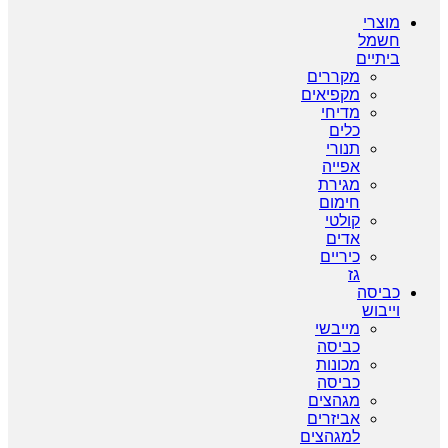
מוצרי
חשמל
ביתיים
מקררים
מקפיאים
מדיחי
כלים
תנורי
אפייה
מגירת
חימום
קולטי
אדים
כיריים
גז
כביסה
וייבוש
מייבשי
כביסה
מכונות
כביסה
מגהצים
אביזרים
למגהצים