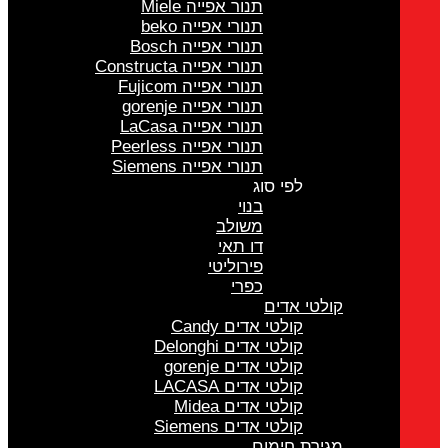
תנור אפייה Miele
תנורי אפייה beko
תנורי אפייה Bosch
תנורי אפייה Constructa
תנורי אפייה Fujicom
תנורי אפייה gorenje
תנורי אפייה LaCasa
תנורי אפייה Peerless
תנורי אפייה Siemens
לפי סוג
בנוי
משולב
דו תאי
פירוליטי
כפרי
קולטי אדים
קולטי אדים Candy
קולטי אדים Delonghi
קולטי אדים gorenje
קולטי אדים LACASA
קולטי אדים Midea
קולטי אדים Siemens
מגירת חימום