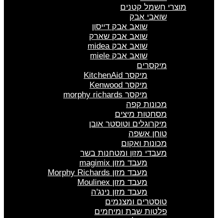
מוצרי חשמל קטנים
שואבי אבק
שואב אבק דייסון
שואב אבק שארק
שואב אבק midea
שואב אבק miele
מיקסרים
מיקסר KitchenAid
מיקסר Kenwood
מיקסר morphy richards
מכונות קפה
מסחטות מיצים
מיקרוגלים וטוסטר אובן
טוחן אשפה
מכונות ואקום
מעבדי מזון ומטחנות בשר
מעבד מזון magimix
מעבד מזון Morphy Richards
מעבד מזון Moulinex
מעבד מזון נינג'ה
טוסטרים ומצנמים
פלטות שבת ומיחמים