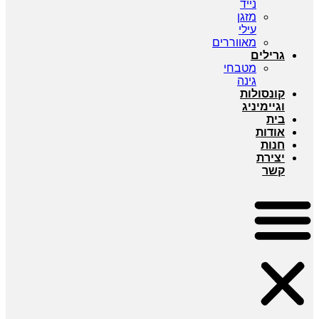
נייד
מזגן
עילי
מאווררים
גרילים
מטבחי
גינה
קונסולות
וגיימיניג
בית
אודות
חנות
יצירת
קשר