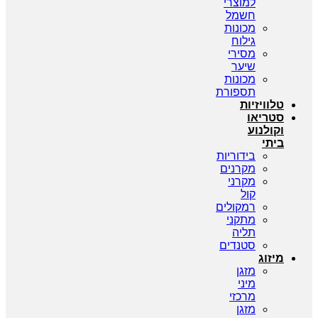
למוצרי
חשמל
מכונות
גילוח
מסירי
שיער
מכונות
תספורת
טלוויזיות
סטריאו
וקולנוע
ביתי
בידוריות
מקרנים
מקרני
קול
רמקולים
מתקני
תליה
סטנדים
מיזוג
מזגן
מיני
מרכזי
מזגן