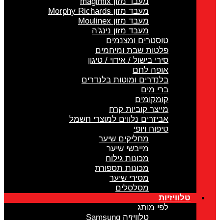
מעבד מזון magimix
מעבד מזון Morphy Richards
מעבד מזון Moulinex
מעבד מזון נינג'ה
טוסטרים ומצנמים
פלטות שבת ומיחמים
סירי בישול / אידוי / טיגון
אופה לחם
בלנדרים ומוטות בלנדרים
ברי מים
קומקומים
מייצר קוביות קרח
אביזרים נלווים למוצרי חשמל
טיפוח ויופי
מחליקים שיער
מייבשי שיער
מכונות גילוח
מכונות תספורת
מסירי שיער
מסלסלים
טלוויזיות
לפי מותג
טלוויזיה Samsung