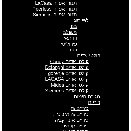
תנורי אפייה LaCasa
תנורי אפייה Peerless
תנורי אפייה Siemens
לפי סוג
בנוי
משולב
דו תאי
פירוליטי
כפרי
קולטי אדים
קולטי אדים Candy
קולטי אדים Delonghi
קולטי אדים gorenje
קולטי אדים LACASA
קולטי אדים Midea
קולטי אדים Siemens
מגירת חימום
כיריים
כיריים גז
כיריים גז מזכוכית
כיריים אינדוקציה
כיריים קרמיות