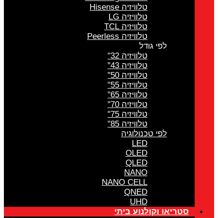
טלוויזיה Hisense
טלוויזיה LG
טלוויזיה TCL
טלוויזיה Peerless
לפי גודל
טלוויזיה 32"
טלוויזיה 43"
טלוויזיה 50"
טלוויזיה 55"
טלוויזיה 65"
טלוויזיה 70"
טלוויזיה 75"
טלוויזיה 85"
לפי טכנולוגיה
LED
OLED
QLED
NANO
NANO CELL
QNED
UHD
סטריאו וקולנוע ביתי