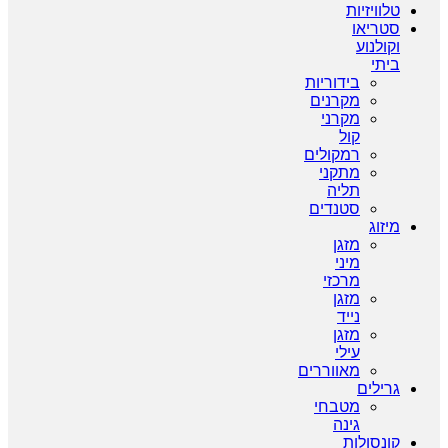
טלוויזיות
סטריאו
וקולנוע
ביתי
בידוריות
מקרנים
מקרני
קול
רמקולים
מתקני
תליה
סטנדים
מיזוג
מזגן
מיני
מרכזי
מזגן
נייד
מזגן
עילי
מאווררים
גרילים
מטבחי
גינה
קונסולות