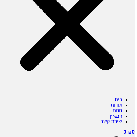
בית
אודות
חנות
המגזין
יצירת קשר
0
₪
0