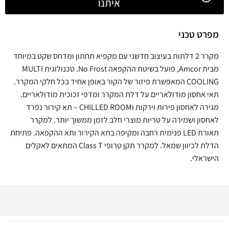
איתנו
מפרט טכני
מקרר 2 דלתות בעיצוב חדשני עם מקפיא תחתון ומדחס שקט במיוחד
מבית Amcor, פועל בשיטת ההקפאה No Frost. טכנולוגית MULTI
COOLING המאפשרת פיזור של הקור באופן אחיד בכל חלקי המקרר.
תאי אחסון מודולאריים על דלת המקרר ומדפי זכוכית מודולאריים.
מגירה לאחסון פירות וירקות וCHILLED ROOM – תא קירור נפרד
לאחסון ושמירה על טריות מוצרי חלב לזמן ממשוך יותר. למקרר
תאורת LED פנימית רחבה ומקיפה בתא הקירור ותא ההקפאה. פתיחת
הדלת לכיוון שמאל. למקרר תקן טרופי Class T המתאים לאקלים
הישראלי.