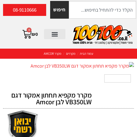
08-9110666
חיפוש
0
₪
0
עמוד הבית
/
מקררים
/
מקרר AMCOR
מקרר מקפיא תחתון אמקור דגם
VB350LW לבן Amcor