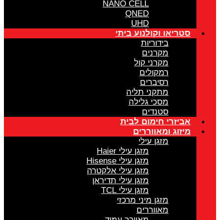
NANO CELL
QNED
UHD
סטריאו וקולנוע ביתי
בידוריות
מקרנים
מקרני קול
רמקולים
רסיברים
מתקני תליה
מסכי גלילה
סטנדים
אביזרי חימום לבית
מיזוג ומאווררים
מזגן עילי
מזגן עילי Haier
מזגן עילי Hisense
מזגן עילי אלקטרה
מזגן עילי תדיראן
מזגן עילי TCL
מזגן מיני מרכזי
מאווררים
מאוורר עמוד