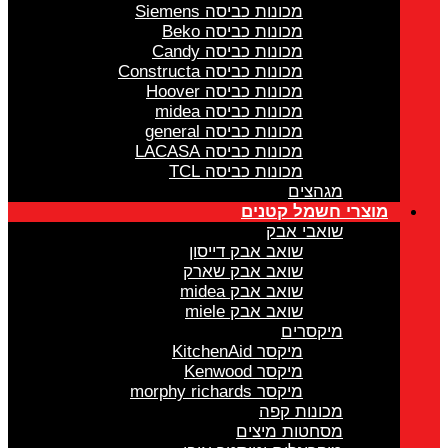
מכונות כביסה Siemens
מכונות כביסה Beko
מכונות כביסה Candy
מכונות כביסה Constructa
מכונות כביסה Hoover
מכונות כביסה midea
מכונות כביסה general
מכונות כביסה LACASA
מכונות כביסה TCL
מגהצים
מוצרי חשמל קטנים
שואבי אבק
שואב אבק דייסון
שואב אבק שארק
שואב אבק midea
שואב אבק miele
מיקסרים
מיקסר KitchenAid
מיקסר Kenwood
מיקסר morphy richards
מכונות קפה
מסחטות מיצים