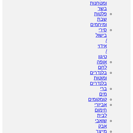
ומטחנות
בשר
פלטות
שבת
ומיחמים
סירי
בישול
/
אידוי
/
טיגון
אופה
לחם
בלנדרים
ומוטות
בלנדרים
ברי
מים
קומקומים
אביזרי
חימום
לבית
שואבי
אבק
מייצר