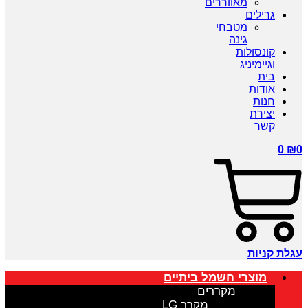
מאווררים
גרילים
מטבחי
גינה
קונסולות
וגיימיניג
בית
אודות
חנות
יצירת
קשר
0
₪
0
עגלת קניות
מוצרי חשמל ביתיים
מקררים
מקרר LG