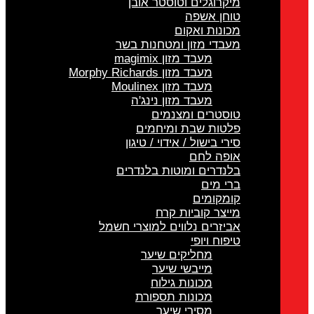
מיקרוגלים וטוסטר אובן
טוחן אשפה
מכונות ואקום
מעבדי מזון ומטחנות בשר
מעבד מזון magimix
מעבד מזון Morphy Richards
מעבד מזון Moulinex
מעבד מזון נינג'ה
טוסטרים ומצנמים
פלטות שבת ומיחמים
סירי בישול / אידוי / טיגון
אופה לחם
בלנדרים ומוטות בלנדרים
ברי מים
קומקומים
מייצר קוביות קרח
אביזרים נלווים למוצרי חשמל
טיפוח ויופי
מחליקים שיער
מייבשי שיער
מכונות גילוח
מכונות תספורת
מסירי שיער