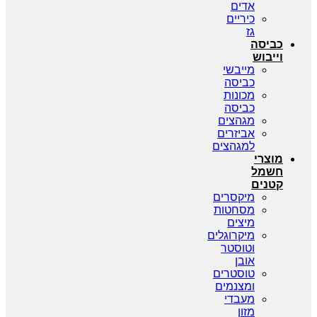
אדים
כיריים
גז
כביסה
וייבוש
מייבשי
כביסה
מכונות
כביסה
מגהצים
אביזרים
למגהצים
מוצרי
חשמל
קטנים
מיקסרים
מסחטות
מיצים
מיקרוגלים
וטוסטר
אובן
טוסטרים
ומצנמים
מעבדי
מזון