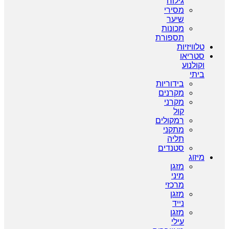
גילוח
מסירי
שיער
מכונות
תספורת
טלוויזיות
סטריאו
וקולנוע
ביתי
בידוריות
מקרנים
מקרני
קול
רמקולים
מתקני
תליה
סטנדים
מיזוג
מזגן
מיני
מרכזי
מזגן
נייד
מזגן
עילי