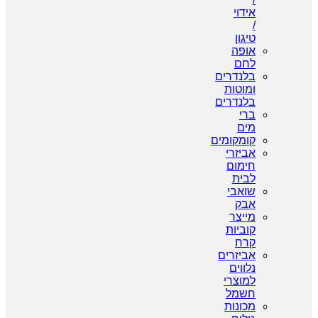
אידוי
/
טיגון
אופה
לחם
בלנדרים
ומוטות
בלנדרים
ברי
מים
קומקומים
אביזרי
חימום
לבית
שואבי
אבק
מייצר
קוביות
קרח
אביזרים
נלווים
למוצרי
חשמל
מכונות