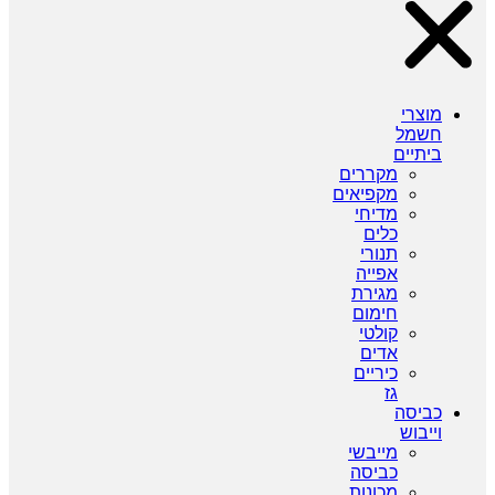
מוצרי
חשמל
ביתיים
מקררים
מקפיאים
מדיחי
כלים
תנורי
אפייה
מגירת
חימום
קולטי
אדים
כיריים
גז
כביסה
וייבוש
מייבשי
כביסה
מכונות