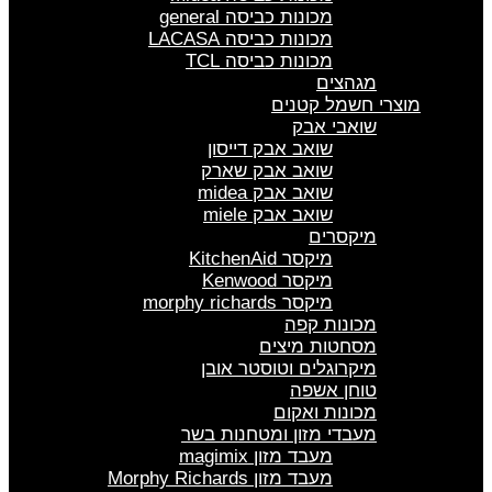
מכונות כביסה general
מכונות כביסה LACASA
מכונות כביסה TCL
מגהצים
מוצרי חשמל קטנים
שואבי אבק
שואב אבק דייסון
שואב אבק שארק
שואב אבק midea
שואב אבק miele
מיקסרים
מיקסר KitchenAid
מיקסר Kenwood
מיקסר morphy richards
מכונות קפה
מסחטות מיצים
מיקרוגלים וטוסטר אובן
טוחן אשפה
מכונות ואקום
מעבדי מזון ומטחנות בשר
מעבד מזון magimix
מעבד מזון Morphy Richards