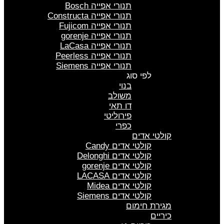
תנורי אפייה Bosch
תנורי אפייה Constructa
תנורי אפייה Fujicom
תנורי אפייה gorenje
תנורי אפייה LaCasa
תנורי אפייה Peerless
תנורי אפייה Siemens
לפי סוג
בנוי
משולב
דו תאי
פירוליטי
כפרי
קולטי אדים
קולטי אדים Candy
קולטי אדים Delonghi
קולטי אדים gorenje
קולטי אדים LACASA
קולטי אדים Midea
קולטי אדים Siemens
מגירת חימום
כיריים