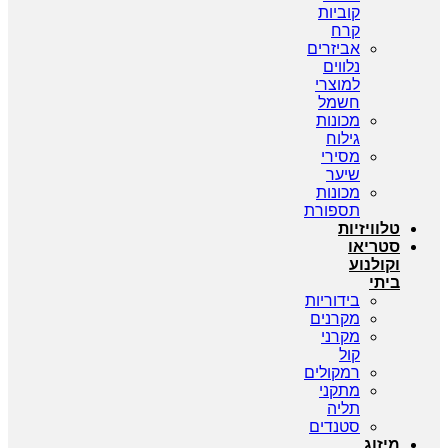
קוביות
קרח
אביזרים
נלווים
למוצרי
חשמל
מכונות
גילוח
מסירי
שיער
מכונות
תספורת
טלוויזיות
סטריאו
וקולנוע
ביתי
בידוריות
מקרנים
מקרני
קול
רמקולים
מתקני
תליה
סטנדים
מיזוג