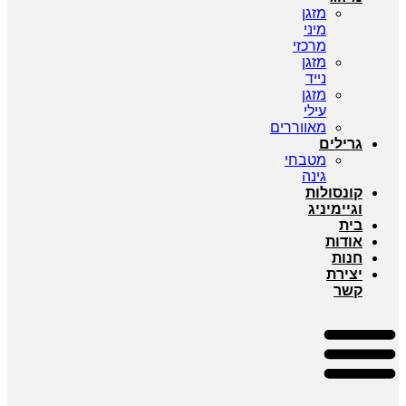
מזגן
מיני
מרכזי
מזגן
נייד
מזגן
עילי
מאווררים
גרילים
מטבחי
גינה
קונסולות
וגיימיניג
בית
אודות
חנות
יצירת
קשר