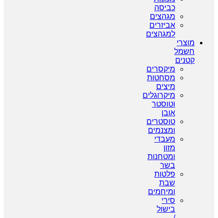
כביסה
מגהצים
אביזרים
למגהצים
מוצרי
חשמל
קטנים
מיקסרים
מסחטות
מיצים
מיקרוגלים
וטוסטר
אובן
טוסטרים
ומצנמים
מעבדי
מזון
ומטחנות
בשר
פלטות
שבת
ומיחמים
סירי
בישול
/