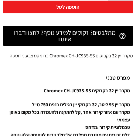
הוספה לסל
מתלבטים? זקוקים למידע נוסף? לחצו ודברו
איתנו
מקרר יין 32 בקבוקים Chromex CH-JC93S-SS כרומקס צבע נירוסטה
מפרט טכני
מקרר יין 32 בקבוקים Chromex CH-JC93S-SS
מקרר יין 93 ליטר, 32 בקבוקי יין רגילים בנפח 750 מ“ל
מקרר עם אזור קירור אחד ,קל להתקנה ולהעמדה בכל מקום באופן
עצמאי
טכנולוגיית קירור :מדחס
דלת זכוכית עם מסגרת מפלדת אל־חלד וידית לפתיחה קלה ונוחה