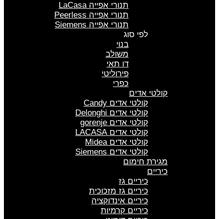
תנורי אפייה LaCasa
תנורי אפייה Peerless
תנורי אפייה Siemens
לפי סוג
בנוי
משולב
דו תאי
פירוליטי
כפרי
קולטי אדים
קולטי אדים Candy
קולטי אדים Delonghi
קולטי אדים gorenje
קולטי אדים LACASA
קולטי אדים Midea
קולטי אדים Siemens
מגירת חימום
כיריים
כיריים גז
כיריים גז מזכוכית
כיריים אינדוקציה
כיריים קרמיות