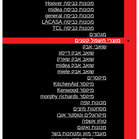
מכונות כביסה Hoover
מכונות כביסה midea
מכונות כביסה general
מכונות כביסה LACASA
מכונות כביסה TCL
מגהצים
מוצרי חשמל קטנים
שואבי אבק
שואב אבק דייסון
שואב אבק שארק
שואב אבק midea
שואב אבק miele
מיקסרים
מיקסר KitchenAid
מיקסר Kenwood
מיקסר morphy richards
מכונות קפה
מסחטות מיצים
מיקרוגלים וטוסטר אובן
טוחן אשפה
מכונות ואקום
מעבדי מזון ומטחנות בשר