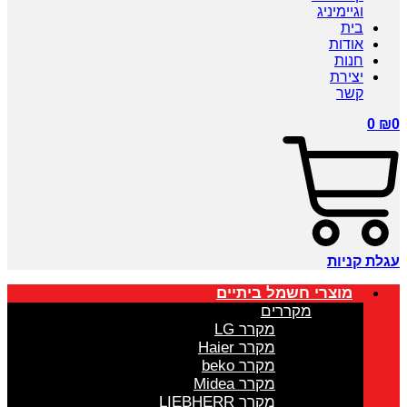
וגיימיניג
בית
אודות
חנות
יצירת
קשר
0
₪
0
עגלת קניות
מוצרי חשמל ביתיים
מקררים
מקרר LG
מקרר Haier
מקרר beko
מקרר Midea
מקרר LIEBHERR