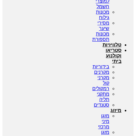
למוצרי
חשמל
מכונות
גילוח
מסירי
שיער
מכונות
תספורת
טלוויזיות
סטריאו
וקולנוע
ביתי
בידוריות
מקרנים
מקרני
קול
רמקולים
מתקני
תליה
סטנדים
מיזוג
מזגן
מיני
מרכזי
מזגן