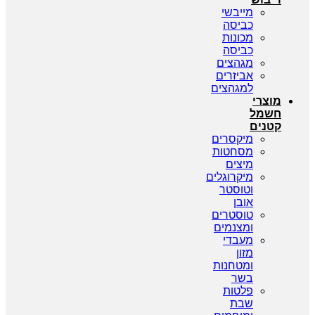
מייבשי
כביסה
מכונות
כביסה
מגהצים
אביזרים
למגהצים
מוצרי
חשמל
קטנים
מיקסרים
מסחטות
מיצים
מיקרוגלים
וטוסטר
אובן
טוסטרים
ומצנמים
מעבדי
מזון
ומטחנות
בשר
פלטות
שבת