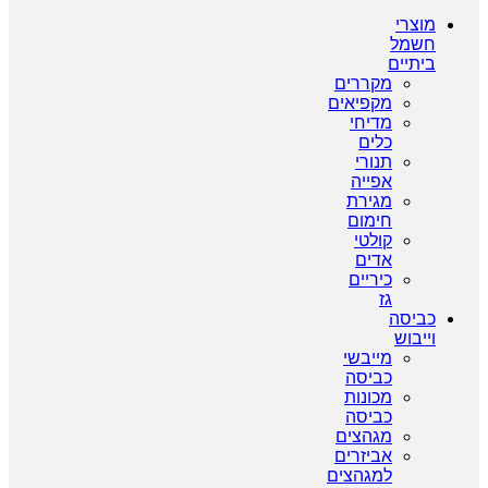
מוצרי
חשמל
ביתיים
מקררים
מקפיאים
מדיחי
כלים
תנורי
אפייה
מגירת
חימום
קולטי
אדים
כיריים
גז
כביסה
וייבוש
מייבשי
כביסה
מכונות
כביסה
מגהצים
אביזרים
למגהצים