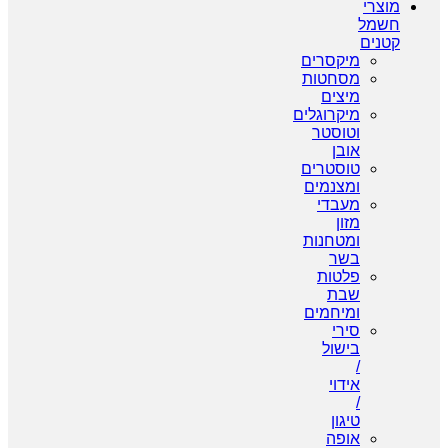
מוצרי
חשמל
קטנים
מיקסרים
מסחטות
מיצים
מיקרוגלים
וטוסטר
אובן
טוסטרים
ומצנמים
מעבדי
מזון
ומטחנות
בשר
פלטות
שבת
ומיחמים
סירי
בישול
/
אידוי
/
טיגון
אופה