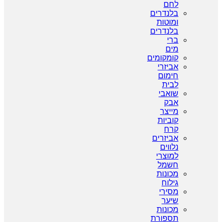
לחם
בלנדרים
ומוטות
בלנדרים
ברי
מים
קומקומים
אביזרי
חימום
לבית
שואבי
אבק
מייצר
קוביות
קרח
אביזרים
נלווים
למוצרי
חשמל
מכונות
גילוח
מסירי
שיער
מכונות
תספורת