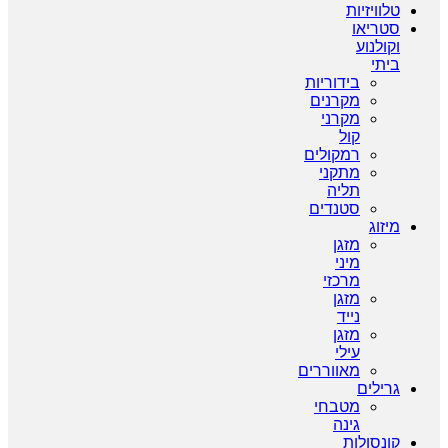
טלוויזיות
סטריאו
וקולנוע
ביתי
בידוריות
מקרנים
מקרני
קול
רמקולים
מתקני
תליה
סטנדים
מיזוג
מזגן
מיני
מרכזי
מזגן
נייד
מזגן
עילי
מאווררים
גרילים
מטבחי
גינה
קונסולות