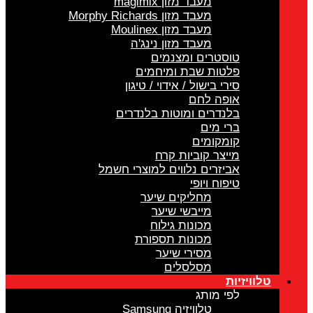
מעבד מזון magimix
מעבד מזון Morphy Richards
מעבד מזון Moulinex
מעבד מזון נינג'ה
טוסטרים ומצנמים
פלטות שבת ומיחמים
סירי בישול / אידוי / טיגון
אופה לחם
בלנדרים ומוטות בלנדרים
ברי מים
קומקומים
מייצר קוביות קרח
אביזרים נלווים למוצרי חשמל
טיפוח ויופי
מחליקים שיער
מייבשי שיער
מכונות גילוח
מכונות תספורת
מסירי שיער
מסלסלים
טלוויזיות
לפי מותג
טלוויזיה Samsung