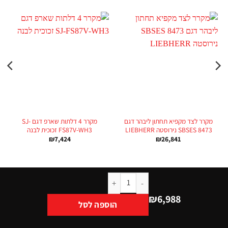
מקרר לצד מקפיא תחתון ליבהר דגם
מקרר 4 דלתות שארפ דגם SJ-
SBSES 8473 נירוסטה LIEBHERR
FS87V-WH3 זכוכית לבנה
₪
7,424
₪
26,841
₪
6,988
הוספה לסל