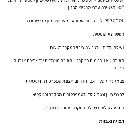
SUPER FROST – הקפאה מהירה אוטומטית של מזון לטמפרטורה של
32⁰- לשמירת ערכי מרכיבי המזון
SUPER COOL – קירור אוטומטי מהיר של מזון טרי שהוכנס
הפשרה אוטומטית
נעילת ילדים – למניעת כיבוי המקרר בטעות
תאורת LED פנימית במקרר – תאורה מושלמת עם צריכת אנרגיה
נמוכה
צג מגע דיגיטלי "2.4 TFT עם תצוגת טמפרטורה דיגיטלית
לחצני כיוון וצג דיגיטלי לטמפרטורות המקרר והמקפיא
התראה קולית כשדלת המקרר פתוחה או תקלה
תצוגה ואבזור: