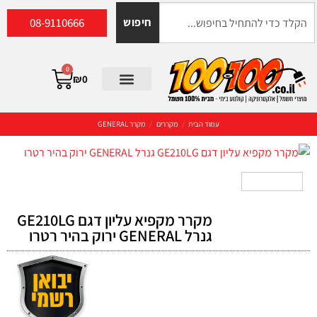
08-9110666
חיפוש
0
₪
0
עמוד הבית
/
מקררים
/
מקרר GENERAL
מקרר מקפיא עליון דגם GE210LG
גנרל GENERAL ירוק בהיר רטרו