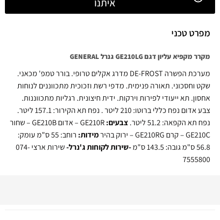
איתנו
מפרט טכני
מקרר מקפיא עליון דגם GE210LG גנרל GENERAL
מערכת הפשרה DE-FROST מדרג אקלים טרופי. בורר טמפ' מכאני.
שקט וחסכוני. תאורה פנימית. מדפי רשת וזכוכית מתכווננים לנוחות
אחסון. תא ייעודי לפירות וירקות. ידית חיצונית. רגליות מתכווננות.
צבע אדום נפח כללי ברוטו: 210 ליטר . נפח תא הקירור: 157.1 ליטר.
נפח תא הקפאה: 51.2 ליטר.
צבעים:
GE210R – אדום GE210B – שחור
GE210C – קרם GE210RG – ירוק בהיר
מידות:
רוחב: 55 ס"מ עומק:
56.8 ס"מ גובה: 143.5 ס"מ
-שירות לקוחות ג'נרל-
שירות ארצי 074-
7555800