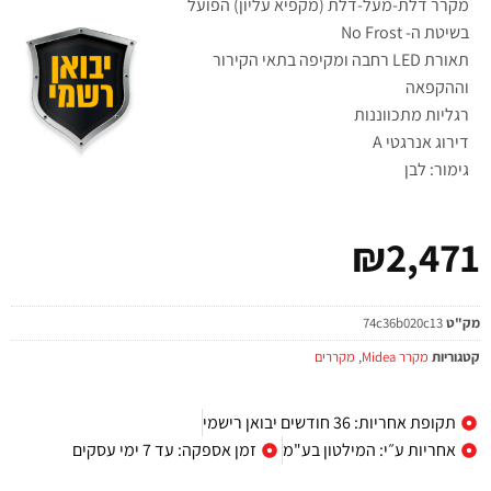
מקרר דלת-מעל-דלת (מקפיא עליון) הפועל
בשיטת ה- No Frost
תאורת LED רחבה ומקיפה בתאי הקירור
וההקפאה
רגליות מתכווננות
דירוג אנרגטי A
גימור: לבן
₪
2,471
מק"ט
74c36b020c13
קטגוריות
מקרר Midea
,
מקררים
תקופת אחריות: 36 חודשים יבואן רישמי
אחריות ע״י: המילטון בע"מ
זמן אספקה: עד 7 ימי עסקים