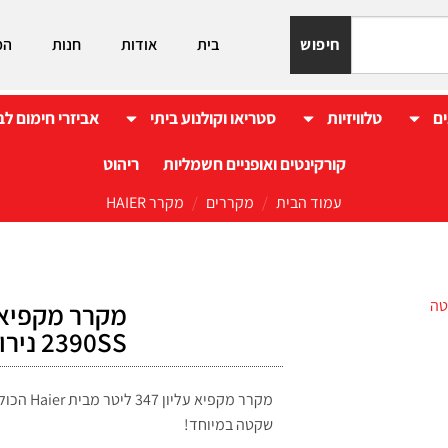
חיפוש
בית
אודות
חנות
המ
ים
טלוויזיות
סטריאו וקולנוע ביתי
אביזרי חימום לב
קורקינטים ואופניים חשמליות
ריהוט
עמוד הבית
/
מקררים
/
מקרר HAIER
2390SS נירוסטה
שקטה במיוחד!