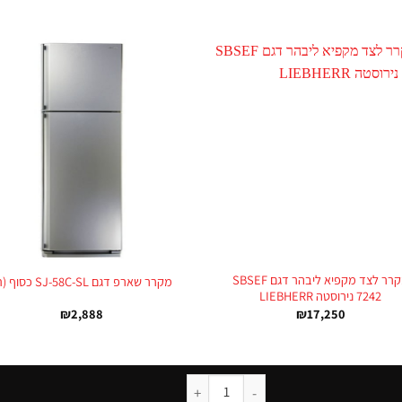
+
מקרר לצד מקפיא ליבהר דגם SBSEF
מקרר שארפ דגם SJ-58C-SL כסוף (ת)
7242 נירוסטה LIEBHERR
₪
2,888
₪
17,250