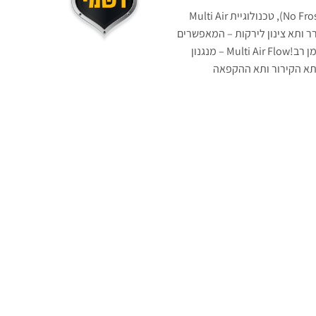
שקט במיוחד ובעל מנגנון הפשרה אוטומטית (No Frost), טכנולוגיית Multi Air
מקרר ותא צינון לירקות – המאפשרים
שימוש נוח ויעיל, תוך שמירה על טריות לאורך זמן רב!Multi Air Flow – מנגנון
 תא הקירור ותא ההקפאה