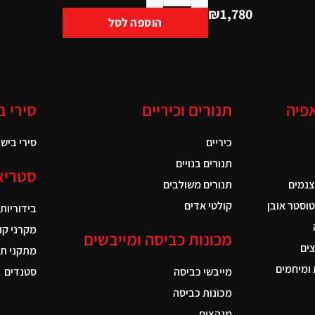
₪
1,780
הוספה לסל
אפיה
תנורים וכיריים
סירי ב
כיריים
סירי בישול
תנורים בנויים
סטריא
צנמים
תנורים משולבים
טוסטר אובן
קולטי אדים
בידוריות
מקרני קו
מכונות כביסה ומייבשים
ים
מתקני תל
ומיחמים
מייבשי כביסה
סטנדים
מכונות כביסה
מגהצים