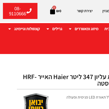
08-
0
גזין
יצירת קשר
₪
0
9110666
ית
מיזוג ומאווררים
גרילים
קונסולות וגיימינג
מקרר מקפיא עליון 347 ליטר Haier האייר HRF-
מקרר מקפיא עליון 347 ליטר מבית Haier הכולל תאורת LED פנימית ופעולה