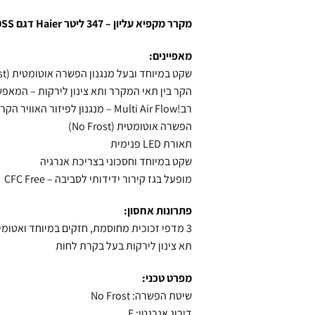
מקרר מקפיא עליון – 347 ליטר Haier דגם HRF-2390SS
מאפיינים:
הקר בין תאי המקרר ותא צינון לירקות – המאפשר
רב!Multi Air Flow – מנגנון לפיזור האוויר הקר באופן שווה ומהיר לכל חלל תא הקירור ותא ההקפאה
הפשרה אוטומטית (No Frost)
תאורת LED פנימית
שקט במיוחד וחסכוני בצריכת אנרגיה
מופעל בגז קירור ידידותי לסביבה – CFC Free
פתרונות אחסון:
3 מדפי זכוכית מחוסמת, חזקים במיוחד ואטומים לנזילות.
תא צינון לירקות בעל בקרת לחות
מפרט טכני:
שיטת הפשרה: No Frost
דירוג אנרגטי: F