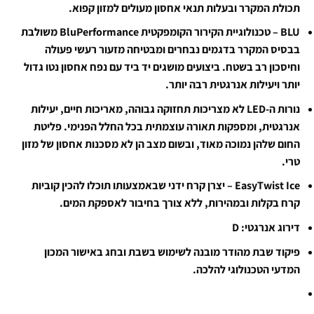
תכולת המקרר ובעלות תנאי אחסון מעולים למזון קפוא.
BLU – טכנולוגיית הקירור הקומפקטית BluPerformance משולבת
בבסיס המקרר בדגמים נבחרים ומבטיחה מזעור רעשי פעולה
וחיסכון רב בשטח. ביצועים מושגים יד ביד עם נפח אחסון נטו גדול
יותר ויעילות אנרגטית רבה יותר.
נורות ה-LED לא מצריכות תחזוקה גבוהה, מאריכות חיים, יעילות
אנרגטית, ומספקות תאורה עוצמתית בכל החלל הפנימי. פליטת
החום שלהן נמוכה מאוד, ובשום מצב הן לא מסכנות אחסון של מזון
טרי.
EasyTwist Ice – יצרן קרח ידני שבאמצעותו תוכלו להכין קוביות
קרח בקלות ובמהירות, ללא צורך בחיבור לאספקת המים.
דירוג אנרגטי: D
פיקוד שבת מהודר מובנה לשימוש בשבת ובחג באישור המכון
המדעי הטכנולוגי להלכה.