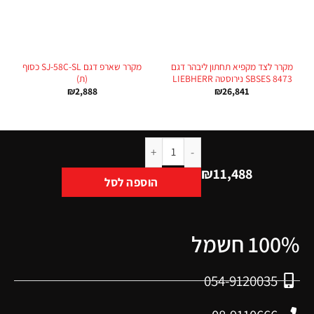
מקרר לצד מקפיא תחתון ליבהר דגם
מקרר שארפ דגם SJ-58C-SL כסוף
SBSES 8473 נירוסטה LIEBHERR
(ת)
₪
2,888
₪
26,841
₪
11,488
הוספה לסל
100% חשמל
054-9120035