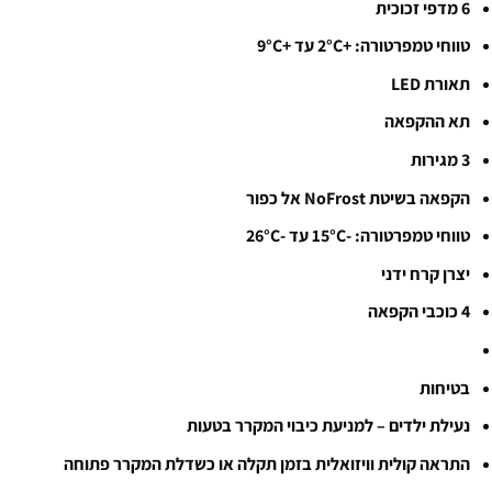
6 מדפי זכוכית
טווחי טמפרטורה: +2°C עד +9°C
תאורת LED
תא ההקפאה
3 מגירות
הקפאה בשיטת NoFrost אל כפור
טווחי טמפרטורה: -15°C עד -26°C
יצרן קרח ידני
4 כוכבי הקפאה
בטיחות
נעילת ילדים – למניעת כיבוי המקרר בטעות
התראה קולית וויזואלית בזמן תקלה או כשדלת המקרר פתוחה