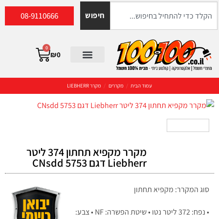
08-9110666
חיפוש
0
₪
0
עמוד הבית
/
מקררים
/
מקרר LIEBHERR
מקרר ‏מקפיא תחתון 374 ‏ליטר
Liebherr דגם CNsdd 5753
סוג המקרר: מקפיא תחתון
• נפח: 372 ליטר נטו • שיטת הפשרה: NF • צבע: