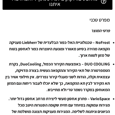
איתנו
מפרט טכני
פרטי המוצר
NoFrost – טכנולוגיית האל-כפור הבלעדית של Liebherr מעניקה
הקפאה מהירה בסיוע מאוורר ומונעת היווצרות כפור לאחסון בטוח
של מזון לטווח ארוך.
DUO COOLING – באמצעות הקירור הכפול, DuoCooling, בקרת
הטמפרטורה של תאי הקירור וההקפאה נעשית בצורה מדויקת,
עצמאית וקלה, הודות לשני מעגלי קירור נפרדים. אין חילופי אוויר בין
תא הקירור לבין תא ההקפאה, כך שלא יוכלו לעבור ריחות וגם המזון
המאוחסן במקרר נשמר טרי ולא מתייבש.
VarioSpace – פתרון אחסון מעשי ליצירת מרחב אחסון גדול יותר.
מגירות עמוקות במיוחד עם חזית שקופה הסגורות היטב מכל
הכיוונים וניתנות לשליפה. המגירות מעניקות תצוגה מושלמת של