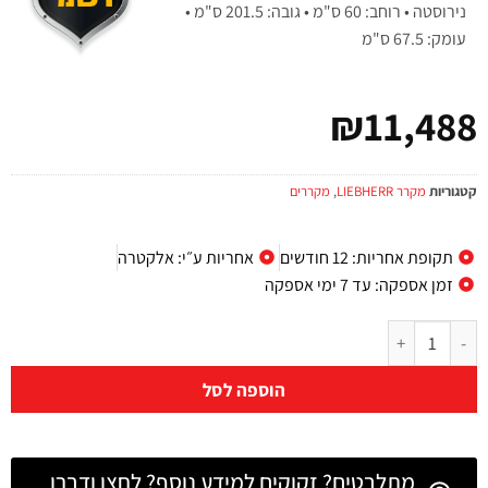
נירוסטה • רוחב: 60 ס"מ • גובה: 201.5 ס"מ •
עומק: 67.5 ס"מ
₪
11,488
קטגוריות
מקרר LIEBHERR
,
מקררים
תקופת אחריות: 12 חודשים
אחריות ע״י: אלקטרה
זמן אספקה: עד 7 ימי אספקה
הוספה לסל
מתלבטים? זקוקים למידע נוסף? לחצו ודברו