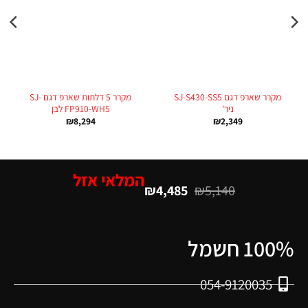
מקרר שארפ דגם SJ-S430-SS5
מקרר 5 דלתות שארפ דגם SJ-
ניר'
FP910-WH5 לבן
₪
8,294
₪
2,349
המלאי אזל
₪
4,485
₪
5,140
100% חשמל
054-9120035