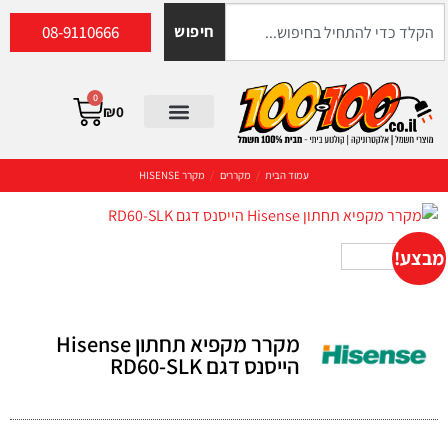
08-9110666
חיפוש
0
₪
0
עמוד הבית
/
מקררים
/
מקרר HISENSE
מבצע!
מקרר מקפיא תחתון Hisense
הייסנס דגם RD60-SLK