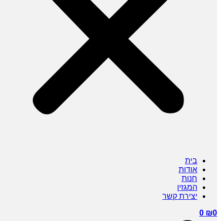
בית
אודות
חנות
המגזין
יצירת קשר
0
₪
0