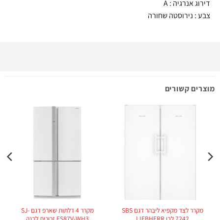
דירוג אנרגיה : A
צבע : נירוסטה שחורה
מוצרים קשורים
מקרר לצד מקפיא ליבהר דגם SBS
מקרר 4 דלתות שארפ דגם SJ-
7242 לבן LIEBHERR
FS87V-WH3 זכוכית לבנה