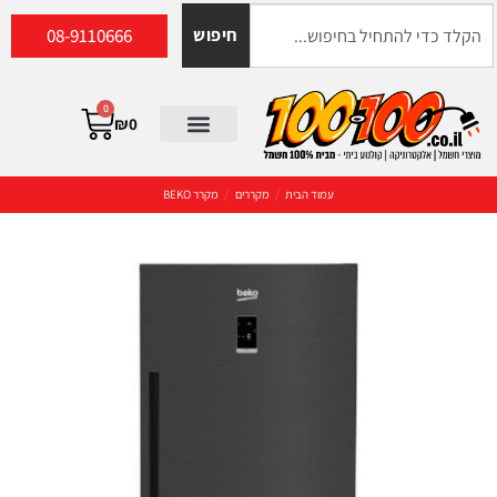
08-9110666
חיפוש
0
₪
0
עמוד הבית
/
מקררים
/
מקרר BEKO