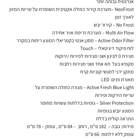
אנרגטית גבוהה יותר
NeoFrost –מערכת קירור כפולה אקטיבית השומרת על טריות המזון
לאורך זמן
No Frost – קירור יבש
Multi Air Flow – מערכת זרימת אויר אחידה
Active Odor Filter – מסנן אנטי בקטריאלי המונע ריחות במקרר
לוח פיקוד דיגיטאלי – Touch
מגירת 0 לצינון ושני מגירות לפירות /ירוקות
מקפיא בעל תא אחד ושני מגירות רחבות
מתקן ידני למגשי קוביות קרח
תאורת פנים LED
Active Fresh Blue Light – מנורה כחולה השומרת על
טריות הירקות ופירות
Silver Protection – גומיות בדלתות עשויות מחומר
המונע יובש בגומיות
התראה קולית בדלת
מידות: גובה – 182 ס"מ , רוחב – 84 ס"מ , עומק – 78 ס"מ
עומק ללא דלתות 66 ס"מ