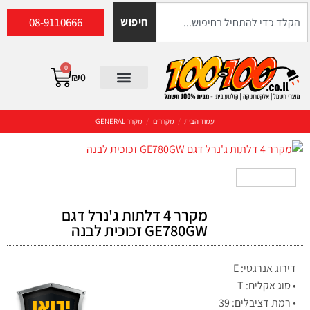
08-9110666
חיפוש
0
₪
0
עמוד הבית
/
מקררים
/
מקרר GENERAL
מקרר 4 דלתות ג'נרל דגם
GE780GW זכוכית לבנה
דירוג אנרגטי: E
• סוג אקלים: T
• רמת דציבלים: 39