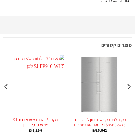
גובה: 190.5 ס"מ
מוצרים קשורים
מקרר לצד מקפיא תחתון ליבהר דגם
מקרר 5 דלתות שארפ דגם SJ-
SBSES 8473 נירוסטה LIEBHERR
FP910-WH5 לבן
₪
8,294
₪
26,841