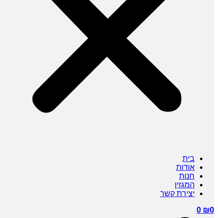
בית
אודות
חנות
המגזין
יצירת קשר
0
₪
0