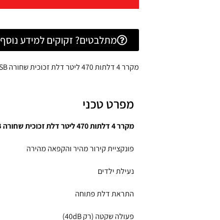
מתלבטים? זקוקים למידע נוסף? 
מקרר 4 דלתות 470 ליטר דלת זכוכית שחורה PRF-470WEXRP5SB פיקוד שבת אינוורטר Peerless
מפרט טכני
מקרר 4 דלתות 470 ליטר דלת זכוכית שחורה PRF-470WEXRP5SB פיקוד שבת אינוורטר פירלס Peerless
פונקציית קירור מהיר והקפאה מהירה
נעילת ילדים
התראת דלת פתוחה
פעולה שקטה (רק 40dB)