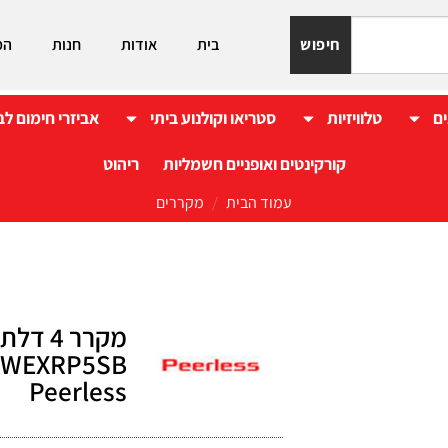
חיפוש
בית
אודות
חנות
המ
ים
טלוויזיות
סטריאו וקולנוע ביתי
אביזרי חימום לב
קורקינטים ואופניים חשמליות
ריהוט
עמוד הבית
/
מקררים
Peerless