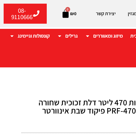
08-
0
גזין
יצירת קשר
₪
0
9110666
ית
מיזוג ומאווררים
גרילים
קונסולות וגיימינג
מקרר 4 דלתות 470 ליטר דלת זכוכית שחורה
PRF-470WEXRP5SB פיקוד שבת אינוורטר