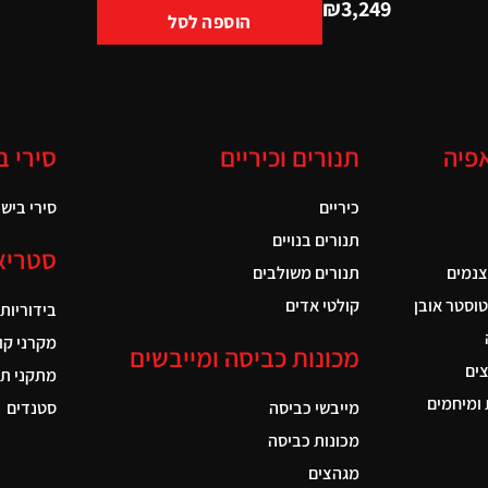
₪
3,249
הוספה לסל
אפיה
תנורים וכיריים
סירי ב
כיריים
סירי בישול
תנורים בנויים
סטריא
צנמים
תנורים משולבים
טוסטר אובן
קולטי אדים
בידוריות
מקרני קו
מכונות כביסה ומייבשים
ים
מתקני תל
ומיחמים
מייבשי כביסה
סטנדים
מכונות כביסה
מגהצים