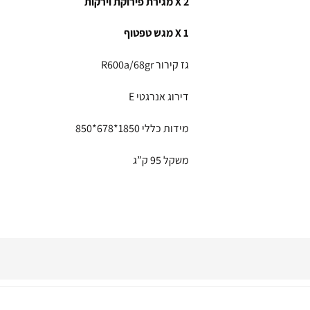
2
X
מגירת פירוקת וירקות
1
X
מגש טפטוף
גז קירור R600a/68gr
דירוג אנרגטי E
מידות כללי 1850*678*850
משקל 95 ק”ג