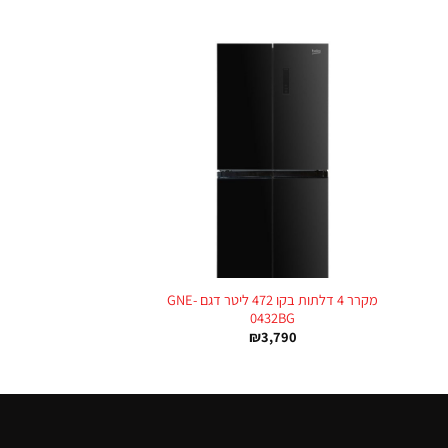
+
+
מקרר 4 דלתות בקו 472 ליטר דגם GNE-
0432BG
₪
3,790