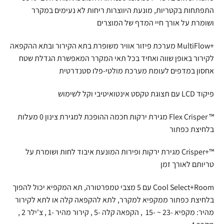
התפתחות בקטריות, מונעת היווצרות ריחות לא נעימים במקרר
ושומרת על אורך חיי המדף של המוצרים
+MultiFlow מערכת פיזור אוויר משופרת בתא הקירור ובתא ההקפאה
לקירור באופן שווה ואחיד בכל תאי המקרר המאפשרת הגדלת שטח
אחסון במדפים לעומת מערכת מולטי-פלו סטנדרטית
פיקוד LCD עם תצוגת טקסט אינטואיטיבי וקל לשימוש
™ Flex Crisper מגירת ירקות חכמה ההופכת למגירת צינון 0 מעלות
בלחיצת כפתור
™+Crisper מגירת ירקות ופירות המונעת איבוד לחות ושומרת על
טריותם לאורך זמן
Cool Select+Room עם 5 מצבי טמפרטורה, תא המקפיא יכול להפוך
בלחיצת כפתור ממקפיא למקרר, לתא להקפאה קלה או לתא לקירור
מהיר: מקפיא -23 ~ -15 , הקפאה קלה -5 , קירור מהיר -1 , צ'ילר 2 ,