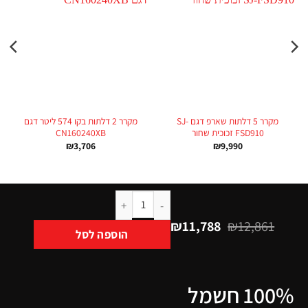
מקרר 5 דלתות שארפ דגם SJ-
מקרר 2 דלתות בקו 574 ליטר דגם
FSD910 זכוכית שחור
CN160240XB
₪
3,706
₪
9,990
₪
11,788
₪
12,861
הוספה לסל
100% חשמל