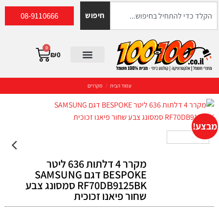
08-9110666
חיפוש
0
₪
0
עמוד הבית
/
מקררים
מבצע!
מקרר 4 דלתות 636 ליטר
BESPOKE דגם SAMSUNG
RF70DB9125BK סמסונג צבע
שחור פיאנו זכוכית