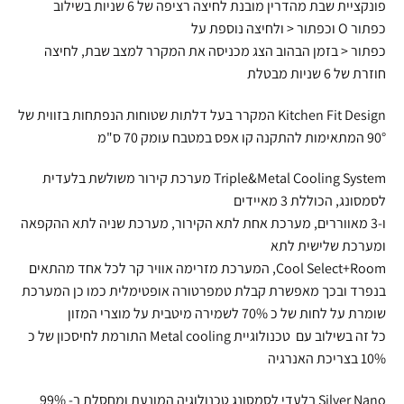
פונקציית שבת מהדרין מובנת לחיצה רציפה של 6 שניות בשילוב
כפתור O וכפתור < ולחיצה נוספת על
כפתור < בזמן הבהוב הצג מכניסה את המקרר למצב שבת, לחיצה
חוזרת של 6 שניות מבטלת
Kitchen Fit Design המקרר בעל דלתות שטוחות הנפתחות בזווית של
90° המתאימות להתקנה קו אפס במטבח עומק 70 ס"מ
Triple&Metal Cooling System מערכת קירור משולשת בלעדית
לסמסונג, הכוללת 3 מאיידים
ו-3 מאווררים, מערכת אחת לתא הקירור, מערכת שניה לתא ההקפאה
ומערכת שלישית לתא
Cool Select+Room, המערכת מזרימה אוויר קר לכל אחד מהתאים
בנפרד ובכך מאפשרת קבלת טמפרטורה אופטימלית כמו כן המערכת
שומרת על לחות של כ 70% לשמירה מיטבית על מוצרי המזון
כל זה בשילוב עם טכנולוגיית Metal cooling התורמת לחיסכון של כ
10% בצריכת האנרגיה
Silver Nano בלעדי לסמסונג טכנולוגיה המונעת ומחסלת ב- 99%