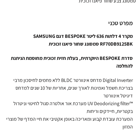
סמסונג צבע שחור פיאנו זכוכית
מפרט טכני
מקרר 4 דלתות 636 ליטר BESPOKE דגם SAMSUNG
RF70DB9125BK סמסונג שחור פיאנו זכוכית
סדרת BESPOKE היוקרתית, בעלת חזית זכוכית מחוסמת הניתנת
להחלפה
Digital Inverter מדחס אינוורטר BLDC ללא פחמים לחיסכון מרבי
בצריכת חשמל ואמינות לאורך שנים, אחריות של 10 שנים למדחס
דיגיטל אינוורטר
™UV Deodorizing filter מערכת אור אולטרה סגול לחיטוי וניטרול
בקטריות, חיידקים וריחות
המערכת עובדת קבוע ומאריכה באופן אקטיבי את חיי המדף של מוצרי
המזון