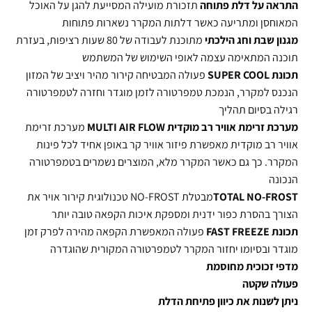
התראה על דלת פתוחה
תזכורת מועילה המסייעת להגן על האוכל
המאוחסן ומתריעה כאשר דלתות המקרר נשארות פתוחות
מגנון שבת וחג הילכתי
מתוכנת לעבודה של 80 שעות רציפות, בעזרת
תוכנה המתאימה עצמה לאופי השימוש של המשתמש
תכונת
SUPER COOL
פעולה המבטיחה קירור מהיר ויציב של המזון
הנכנס למקרר, הנמכת טמפרטורה לזמן מוגדר וחזרה לטמפרטורה
רגילה בסיום תהליך
מערכת זרימת אוויר רב מוקדית
MULTI AIR FLOW
מערכת זרימת
אוויר רב מוקדית מאפשרת פיזור אוויר קר באופן אחיד לכל פינות
המקרר. כך גם כאשר המקרר מלא, המוצרים נשמרים בטמפרטורה
הנכונה
TOTAL NO-FROST
מבטלת NO-FROST טכנולוגית קירור אויר את
הצורך בהסרת כפור ידנית ומספקת איכות הקפאה טובה יותר
תכונת
FAST FREEZE
פעולה המאפשרת הקפאה מהירה לפרק זמן
מוגדר ובסיומו יחזור המקרר לטמפרטורה המקורית שהוגדרה
מדפי
זכוכית
מחוסמת
פעולה
שקטה
ניתן
לשנות
את
כיוון
פתיחת
הדלת