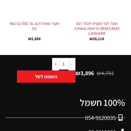
מקרר לצד מקפיא ליבהר דגם
מקרר שארפ דגם SJ-58C-SL כסוף
SBSES 8683 נירוסטה מושחרת
(ת)
LIEBHERR
₪
2,888
₪
28,118
₪
3,896
₪
4,781
הוספה לסל
100% חשמל
054-9120035