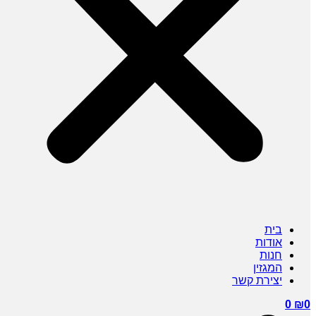
בית
אודות
חנות
המגזין
יצירת קשר
0
₪
0