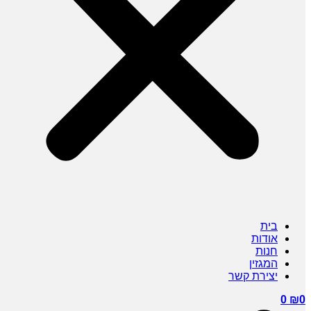
בית
אודות
חנות
המגזין
יצירת קשר
0
₪
0