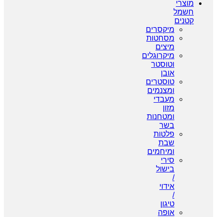
מוצרי
חשמל
קטנים
מיקסרים
מסחטות
מיצים
מיקרוגלים
וטוסטר
אובן
טוסטרים
ומצנמים
מעבדי
מזון
ומטחנות
בשר
פלטות
שבת
ומיחמים
סירי
בישול
/
אידוי
/
טיגון
אופה