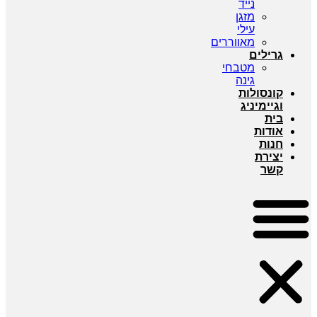
נייד
מזגן
עילי
מאווררים
גרילים
מטבחי
גינה
קונסולות
וגיימיניג
בית
אודות
חנות
יצירת
קשר