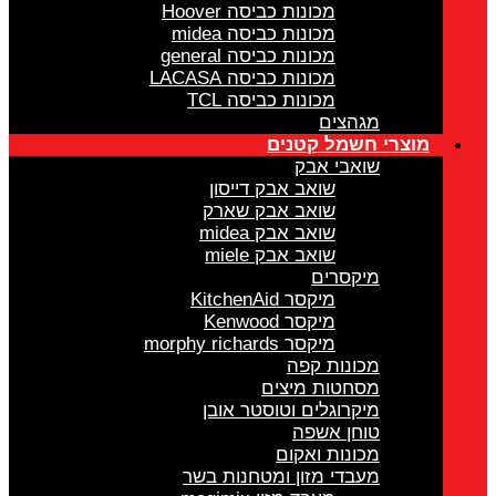
מכונות כביסה Hoover
מכונות כביסה midea
מכונות כביסה general
מכונות כביסה LACASA
מכונות כביסה TCL
מגהצים
מוצרי חשמל קטנים
שואבי אבק
שואב אבק דייסון
שואב אבק שארק
שואב אבק midea
שואב אבק miele
מיקסרים
מיקסר KitchenAid
מיקסר Kenwood
מיקסר morphy richards
מכונות קפה
מסחטות מיצים
מיקרוגלים וטוסטר אובן
טוחן אשפה
מכונות ואקום
מעבדי מזון ומטחנות בשר