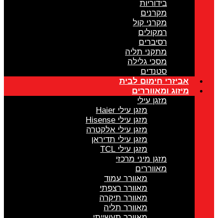
בידוריות
מקרנים
מקרני קול
רמקולים
רסיברים
מתקני תליה
מסכי גלילה
סטנדים
אביזרי חימום לבית
מיזוג ומאווררים
מזגן עילי
מזגן עילי Haier
מזגן עילי Hisense
מזגן עילי אלקטרה
מזגן עילי תדיראן
מזגן עילי TCL
מזגן מיני מרכזי
מאווררים
מאוורר עמוד
מאוורר רצפתי
מאוורר תיקרה
מאוורר תליה
מאוורר תעשייתי