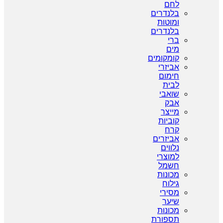
לחם
בלנדרים
ומוטות
בלנדרים
ברי
מים
קומקומים
אביזרי
חימום
לבית
שואבי
אבק
מייצר
קוביות
קרח
אביזרים
נלווים
למוצרי
חשמל
מכונות
גילוח
מסירי
שיער
מכונות
תספורת