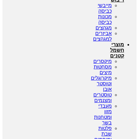
מייבשי
כביסה
מכונות
כביסה
מגהצים
אביזרים
למגהצים
מוצרי
חשמל
קטנים
מיקסרים
מסחטות
מיצים
מיקרוגלים
וטוסטר
אובן
טוסטרים
ומצנמים
מעבדי
מזון
ומטחנות
בשר
פלטות
שבת