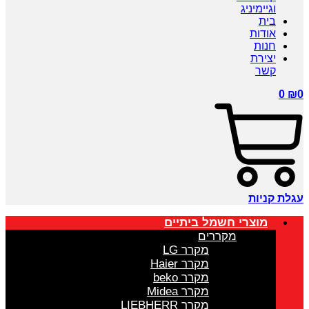
וגיימיניג
בית
אודות
חנות
יצירת
קשר
0
₪
0
עגלת קניות
מוצרי חשמל ביתיים
מקררים
מקרר LG
מקרר Haier
מקרר beko
מקרר Midea
מקרר LIEBHERR