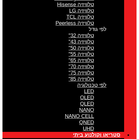
טלוויזיה Hisense
טלוויזיה LG
טלוויזיה TCL
טלוויזיה Peerless
לפי גודל
טלוויזיה 32"
טלוויזיה 43"
טלוויזיה 50"
טלוויזיה 55"
טלוויזיה 65"
טלוויזיה 70"
טלוויזיה 75"
טלוויזיה 85"
לפי טכנולוגיה
LED
OLED
QLED
NANO
NANO CELL
QNED
UHD
סטריאו וקולנוע ביתי