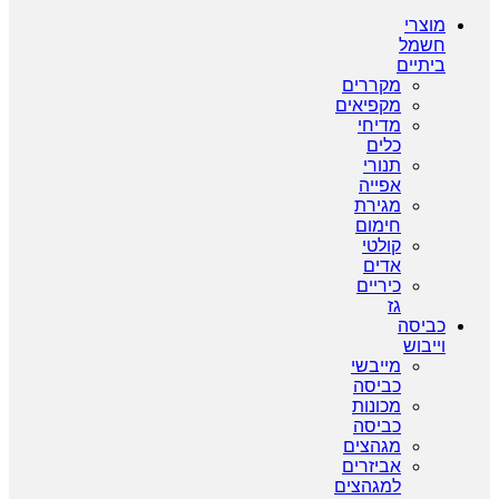
מוצרי
חשמל
ביתיים
מקררים
מקפיאים
מדיחי
כלים
תנורי
אפייה
מגירת
חימום
קולטי
אדים
כיריים
גז
כביסה
וייבוש
מייבשי
כביסה
מכונות
כביסה
מגהצים
אביזרים
למגהצים