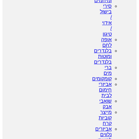
ומיחמים
סירי
בישול
/
אידוי
/
טיגון
אופה
לחם
בלנדרים
ומוטות
בלנדרים
ברי
מים
קומקומים
אביזרי
חימום
לבית
שואבי
אבק
מייצר
קוביות
קרח
אביזרים
נלווים