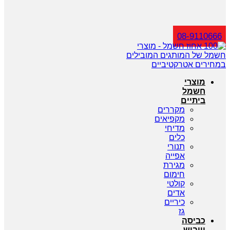
חיפוש
08-9110666
מוצרי
חשמל
ביתיים
מקררים
מקפיאים
מדיחי
כלים
תנורי
אפייה
מגירת
חימום
קולטי
אדים
כיריים
גז
כביסה
וייבוש