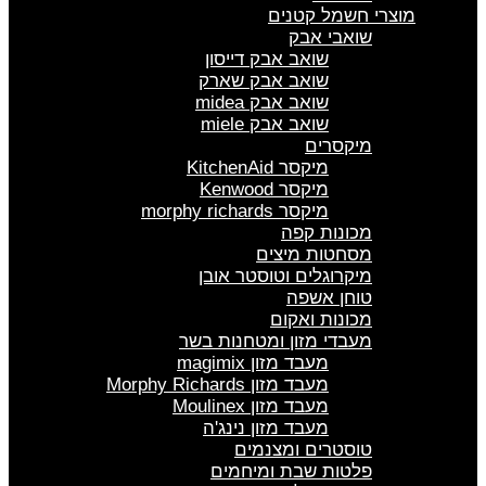
מוצרי חשמל קטנים
שואבי אבק
שואב אבק דייסון
שואב אבק שארק
שואב אבק midea
שואב אבק miele
מיקסרים
מיקסר KitchenAid
מיקסר Kenwood
מיקסר morphy richards
מכונות קפה
מסחטות מיצים
מיקרוגלים וטוסטר אובן
טוחן אשפה
מכונות ואקום
מעבדי מזון ומטחנות בשר
מעבד מזון magimix
מעבד מזון Morphy Richards
מעבד מזון Moulinex
מעבד מזון נינג'ה
טוסטרים ומצנמים
פלטות שבת ומיחמים