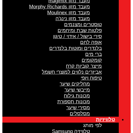
מעבד מזון magimix
מעבד מזון Morphy Richards
מעבד מזון Moulinex
מעבד מזון נינג'ה
טוסטרים ומצנמים
פלטות שבת ומיחמים
סירי בישול / אידוי / טיגון
אופה לחם
בלנדרים ומוטות בלנדרים
ברי מים
קומקומים
מייצר קוביות קרח
אביזרים נלווים למוצרי חשמל
טיפוח ויופי
מחליקים שיער
מייבשי שיער
מכונות גילוח
מכונות תספורת
מסירי שיער
מסלסלים
טלוויזיות
לפי מותג
טלוויזיה Samsung