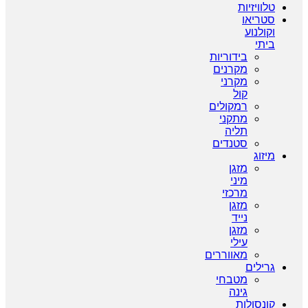
טלוויזיות
סטריאו
וקולנוע
ביתי
בידוריות
מקרנים
מקרני
קול
רמקולים
מתקני
תליה
סטנדים
מיזוג
מזגן
מיני
מרכזי
מזגן
נייד
מזגן
עילי
מאווררים
גרילים
מטבחי
גינה
קונסולות