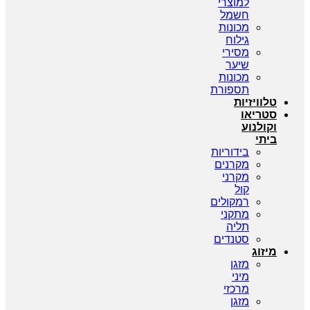
למוצרי
חשמל
מכונות
גילוח
מסירי
שיער
מכונות
תספורת
טלוויזיות
סטריאו
וקולנוע
ביתי
בידוריות
מקרנים
מקרני
קול
רמקולים
מתקני
תליה
סטנדים
מיזוג
מזגן
מיני
מרכזי
מזגן