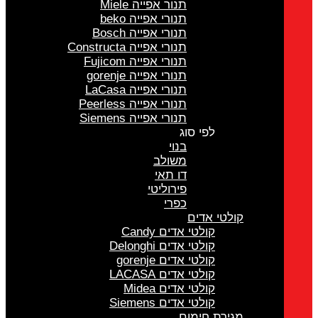
תנור אפייה Miele
תנורי אפייה beko
תנורי אפייה Bosch
תנורי אפייה Constructa
תנורי אפייה Fujicom
תנורי אפייה gorenje
תנורי אפייה LaCasa
תנורי אפייה Peerless
תנורי אפייה Siemens
לפי סוג
בנוי
משולב
דו תאי
פירוליטי
כפרי
קולטי אדים
קולטי אדים Candy
קולטי אדים Delonghi
קולטי אדים gorenje
קולטי אדים LACASA
קולטי אדים Midea
קולטי אדים Siemens
מגירת חימום