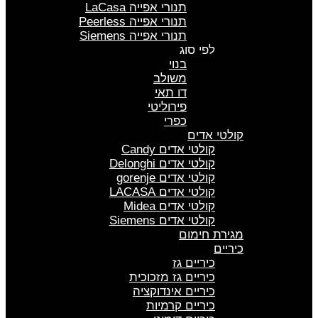
תנורי אפייה LaCasa
תנורי אפייה Peerless
תנורי אפייה Siemens
לפי סוג
בנוי
משולב
דו תאי
פירוליטי
כפרי
קולטי אדים
קולטי אדים Candy
קולטי אדים Delonghi
קולטי אדים gorenje
קולטי אדים LACASA
קולטי אדים Midea
קולטי אדים Siemens
מגירת חימום
כיריים
כיריים גז
כיריים גז מזכוכית
כיריים אינדוקציה
כיריים קרמיות