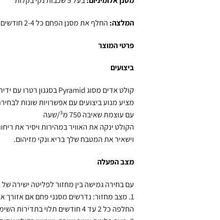
מסנן אלומיניום:
בעל 5 שכבות נקי בקלות
המלצה:
החלף את מסנן הפחם כל 2-4 חודשים.
פרטי המוצר
ביצועים
קולט אדים מסוג Pyramid בסגנון רטרו עם ידית בחלק התחתון הקדמי,
מציע מנוע ביצועים עם אפשרויות שונות לבחיר
עם עוצמת שאיבה 750 מ³/שעה
הקולט ינקה את האוויר במהירות ויסיר את רי
וישאיר את המטבח שלך בריא ונקי מזיהום.
מצב הפעלה
עם בחירה גמישה בין מחזור לפליטה ישירה של או
1. מצב מחזור: נדרשים מסנני פחם אם אזורך אינו מאפשר התקנת צינור פליטה חיצוני.
החלפה כל 2 עד 4 חודשים תלוי בתדירות השימוש.