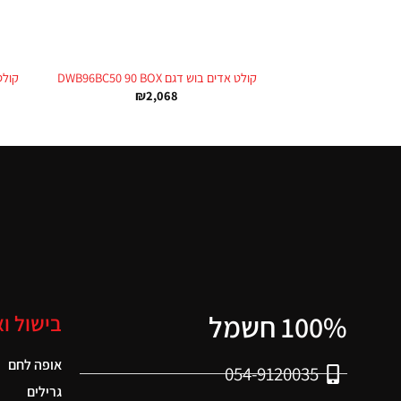
+
קולט אדים בוש דגם DWB96BC50 90 BOX
קולט אד
₪
2,068
100% חשמל
בישול ו
אופה לחם
054-9120035
גרילים