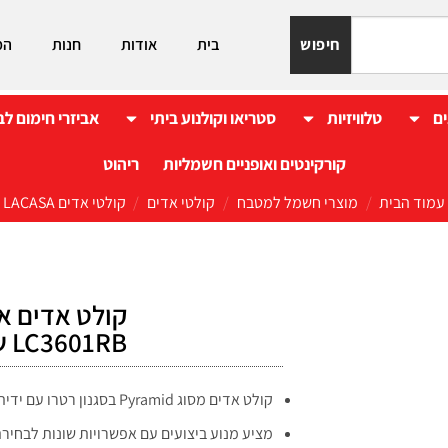
חיפוש
בית
אודות
חנות
המ
ים
טלוויזיות
סטריאו וקולנוע ביתי
אביזרי חימום לב
קורקינטים ואופניים חשמליות
ריהוט
עמוד הבית
/
מוצרי חשמל למטבח
/
קולטי אדים
/
קולטי אדים LACASA
LC3601RB שחור
קולט אדים מסוג Pyramid בסגנון רטרו עם ידית בחלק התחתון הקדמי,
מציע מנוע ביצועים עם אפשרויות שונות לבחיר