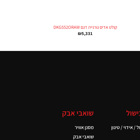
+
+
קולט אדים גורנייה דגם DKG552ORAW
₪
5,331
ישול
שואבי אבק
 / אידוי / טיגון
מסנן אוויר
שואבי אבק