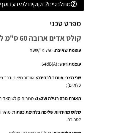
מתלבטים? זקוקים למידע נוסף? 
מפרט טכני
קולט אדים ארובה 60 ס"מ לקאזה דגם LC3601RB שחור
עוצמת שאיבה
:
750 מ³/שעה
עוצמת רעש
: 64dB(A)
שני מצבי אוורור לבחירה:
כלולים);
תאורת נורה רגילה 1x2W:
מנורות קולט האדים
שלוש מהירויות שליפה בלחיצת כפתור:
מהירויו
לסביבה.