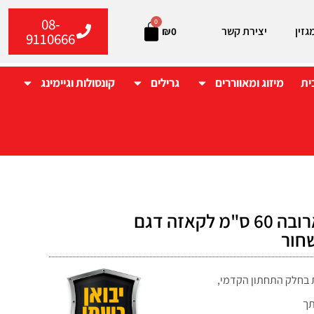
08-
0
גזין
יצירת קשר
₪
0
9110666
ית
מיזוג ומאווררים
גרילים
קונסולות וגיימינג
קולט אדים ארובה 60 ס"מ לקאזה דגם
תך