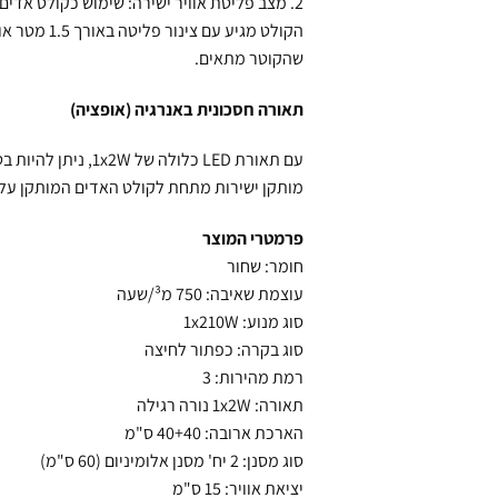
2. מצב פליטת אוויר ישירה: שימוש כקולט אדים עם צינור פליטה בקוטר 150 מ"מ.
שהקוטר מתאים.
תאורה חסכונית באנרגיה (אופציה)
עם תאורת LED כלולה של 1x2W, ניתן להיות בטוחים שזהו פתרון חסכוני באנרגיה להארת אזור הבישול בסגנון.
מותקן ישירות מתחת לקולט האדים המותקן על 
פרמטרי המוצר
חומר: שחור
עוצמת שאיבה: 750 מ³/שעה
סוג מנוע: 1x210W
סוג בקרה: כפתור לחיצה
רמת מהירות: 3
תאורה: 1x2W נורה רגילה
הארכת ארובה: 40+40 ס"מ
סוג מסנן: 2 יח' מסנן אלומיניום (60 ס"מ)
יציאת אוויר: 15 ס"מ