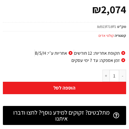
₪
2,074
מק"ט
8d923f718ff1
קטגוריה
קולטי אדים
תקופת אחריות: 12 חודשים
אחריות ע״י: B/S/H
זמן אספקה: עד 7 ימי עסקים
הוספה לסל
מתלבטים? זקוקים למידע נוסף? לחצו ודברו
איתנו