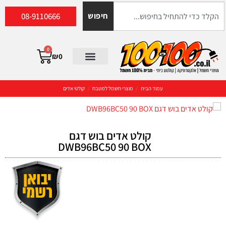
08-9110666
חיפוש
0
₪
0
עמוד הבית
/
מוצרי חשמל למטבח
/
קולטי אדים
קולט אדים בוש דגם
DWB96BC50 90 BOX