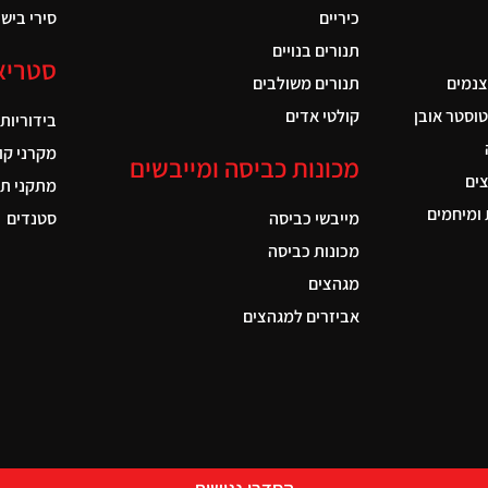
כיריים
סירי בישול
תנורים בנויים
סטריא
צנמים
תנורים משולבים
טוסטר אובן
קולטי אדים
בידוריות
מקרני קו
מכונות כביסה ומייבשים
ים
מתקני תל
ומיחמים
מייבשי כביסה
סטנדים
מכונות כביסה
מגהצים
אביזרים למגהצים