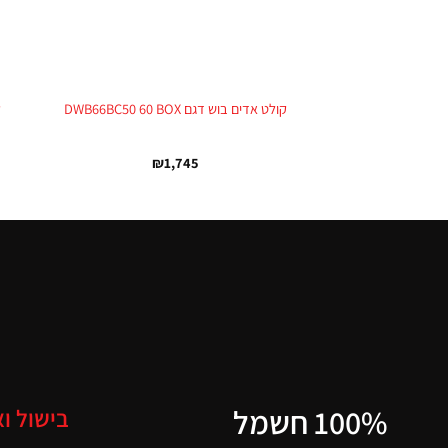
+
קולט אדים בוש דגם DWB66BC50 60 BOX
ק
₪
1,745
100% חשמל
בישול ו