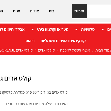
חיפוש
בית
אודות
חנות
המ
ים
טלוויזיות
סטריאו וקולנוע ביתי
אביזרי חימום לב
קורקינטים ואופניים חשמליות
ריהוט
מוד הבית
/
מוצרי חשמל למטבח
/
קולטי אדים
/
קולטי אדים GORENJE
קולט אדים גורנייה דגם I
קולט אדים צמוד קיר 60 ס"מ מסדרת קלסיקו בעיצוב רטרו בצבע שמנת
מערכת הפעלה מכנית באמצעות כפתורים