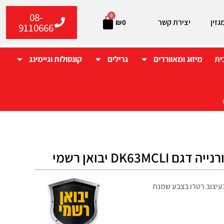
08-
0
גזין
יצירת קשר
₪
0
9110666
ית
מיזוג ומאווררים
גרילים
קונסולות וגיימינג
DK63MCL יבואן רשמי