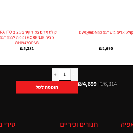
+
קולט אדים צמוד קיר בעיצוב O
ולט אדים בוש דגם DWQ96DM50
מבית GORENJE זכוכית לבנה דגם
WHI943ORAW
₪
5,331
₪
2,690
₪
4,699
₪
6,314
הוספה לסל
אפיה
תנורים וכיריים
סירי ב