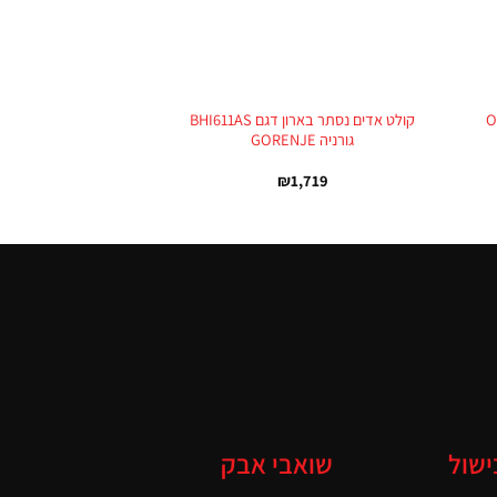
+
+
ORA IT
קולט אדים נסתר בארון דגם BHI611AS
גורניה GORENJE
₪
1,719
ישול
שואבי אבק