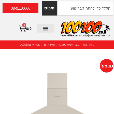
08-9110666
חיפוש
0
₪
0
עמוד הבית
/
מוצרי חשמל למטבח
/
קולטי אדים
/
קולטי אדים LACASA
מבצע!