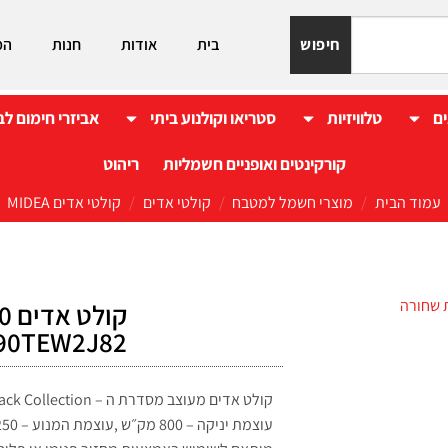
חיפוש
בית
אודות
חנות
המ
ים
טלוויזיות
סטריאו וקולנוע ביתי
אביזרי חימום לב
קורקינטים ואופניים חשמליות
ריהוט
עמוד הבית
/
מוצרי חשמל למטבח
/
קולטי אדים
/
קולטי אדים MIDEA
E90TEW2J82 זכוכית שח
קולט אדים מעוצב מסדרת ה – Black Collection.
עוצמת יניקה – 800 מק״ש ,עוצמת המנוע – W250 .