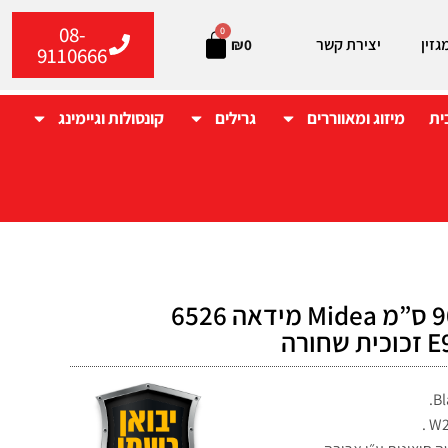
08-
0
גזין
יצירת קשר
₪
0
9110666
ית
מיזוג ומאווררים
גרילים
קונסולות וגיימינג
קולט אדים 90 ס”מ Midea מידאה 6526
ורה