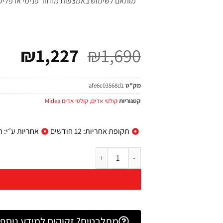
מותאם לשימוש באמצעות מחזור פנימי או פליטה
₪
1,227
₪
1,690
מק"ט
afe6c03568d1
קטגוריות
קולטי אדים
,
קולטי אדים Midea
תקופת אחריות: 12 חודשים
אחריות ע״י: 
מתלבטים? זקוקים למידע נוסף? 