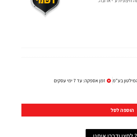
 חיצונית ע״י ארובה.
המילטון בע"מ
זמן אספקה: עד 7 ימי עסקים
הוספה לסל
לחצו ודברו איתנו