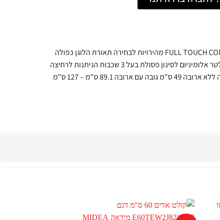
פאנל פיקוד חכם הפועל בטכנולוגיית FULL TOUCH CONTROL 3 מהירויות לבחירה תאורת הלוגן כפולה
באמצעות 2 נורות בהספק של W15 כל אחת פילטר אלומיניום לסינון פסולת בעל 3 שכבות הניתנות לרחיצה