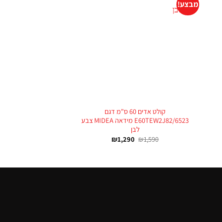
מבצע!
+
+
קולט אדים 60 ס"מ דגם
E60TEW2J82/6523 מידאה MIDEA צבע
לבן
₪
1,290
₪
1,590