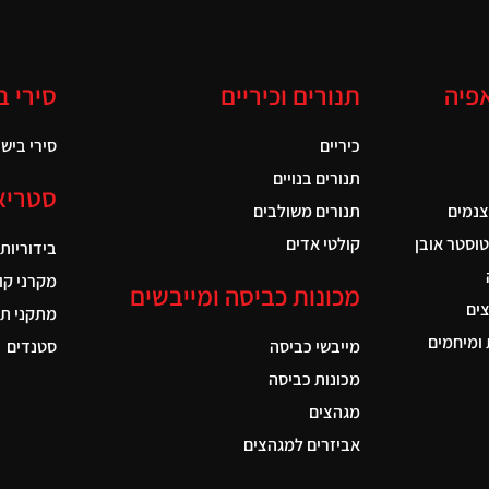
אפיה
תנורים וכיריים
סירי ב
כיריים
סירי בישול
תנורים בנויים
סטריא
צנמים
תנורים משולבים
טוסטר אובן
קולטי אדים
בידוריות
מקרני קו
מכונות כביסה ומייבשים
ים
מתקני תל
ומיחמים
מייבשי כביסה
סטנדים
מכונות כביסה
מגהצים
אביזרים למגהצים