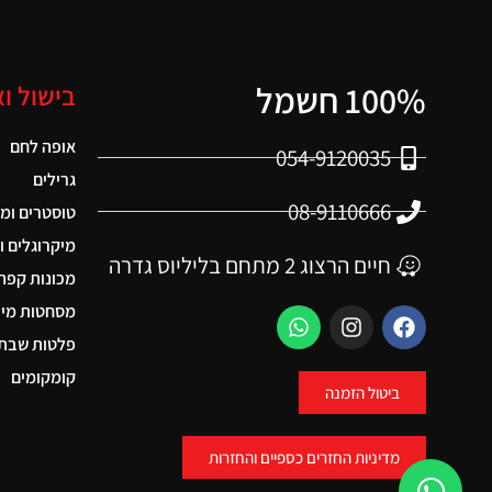
100% חשמל
בישול ו
אופה לחם
054-9120035
גרילים
08-9110666
טוסטרים ומ
מיקרוגלים ו
חיים הרצוג 2 מתחם בליליוס גדרה
מכונות קפה
מסחטות מיצ
פלטות שבת 
קומקומים
ביטול הזמנה
מדיניות החזרים כספיים והחזרות