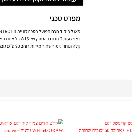
מפרט טכני
קלה ונוחה גימור שחור מידות רוחב 90 ס״מ גובה ללא ארובה 49 ס"מ גובה עם ארובה 89.1 ס"מ – 127 ס"מ