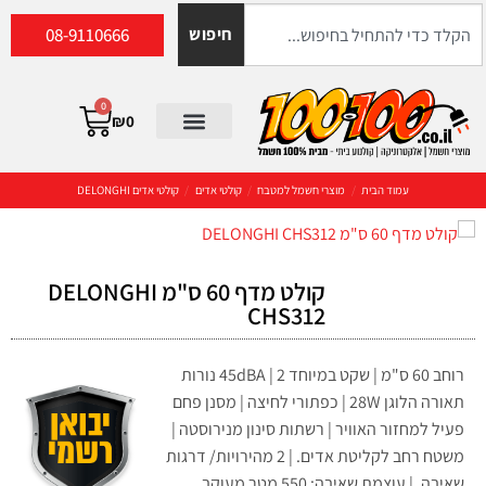
08-9110666
חיפוש
0
₪
0
עמוד הבית
/
מוצרי חשמל למטבח
/
קולטי אדים
/
קולטי אדים DELONGHI
קולט מדף 60 ס"מ DELONGHI
CHS312
רוחב 60 ס"מ | שקט במיוחד 45dBA | 2 נורות
תאורה הלוגן 28W | כפתורי לחיצה | מסנן פחם
פעיל למחזור האוויר | רשתות סינון מנירוסטה |
משטח רחב לקליטת אדים. | 2 מהירויות/ דרגות
שאיבה. | עוצמת שאיבה: 550 מטר מעוקב