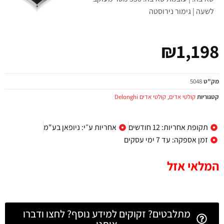
לשעה | גימור נירוסטה
₪
1,198
מק"ט
5048
קטגוריות
קולטי אדים
,
קולטי אדים Delonghi
תקופת אחריות: 12 חודשים
אחריות ע״י: ניופאן בע"מ
זמן אספקה: עד 7 ימי עסקים
המלאי אזל
מתלבטים? זקוקים למידע נוסף? לחצו ודברו