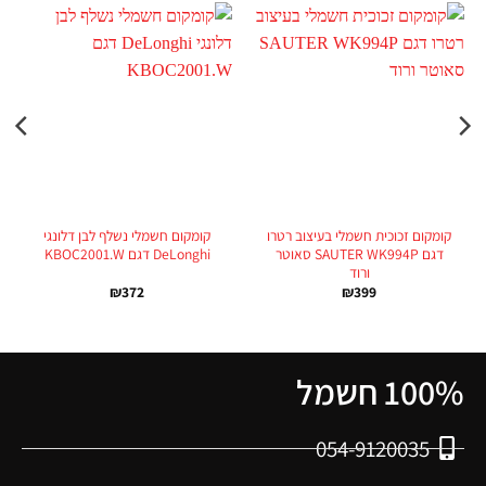
קומקום זכוכית חשמלי בעיצוב רטרו
קומקום חשמלי נשלף לבן דלונגי
דגם SAUTER WK994P סאוטר
DeLonghi דגם KBOC2001.W
ורוד
₪
372
₪
399
100% חשמל
054-9120035