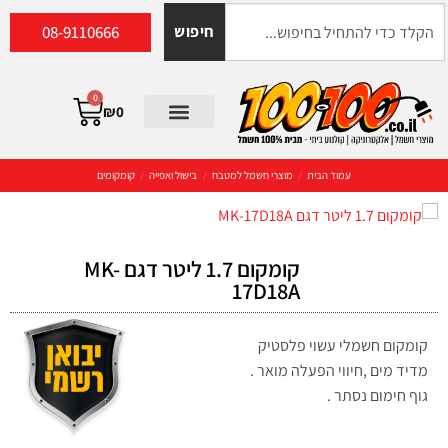
08-9110666
חיפוש
0
₪
0
עמוד הבית
/
מוצרי חשמל למטבח
/
בישול ואפייה
/
קומקומים
קומקום 1.7 ליטר דגם MK-
17D18A
קומקום חשמלי עשוי פלסטיק
מדיד מים ,חיווי הפעלה מואר .
גוף חימום נסתר .