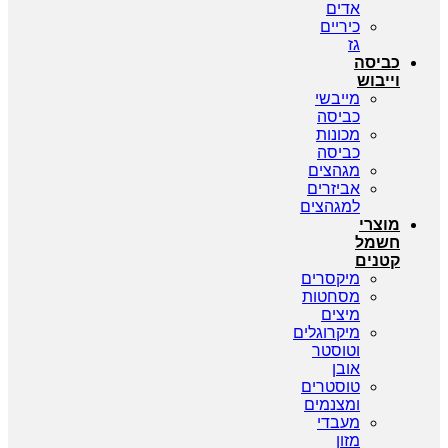
אדים
כיריים
גז
כביסה
וייבוש
מייבשי
כביסה
מכונות
כביסה
מגהצים
אביזרים
למגהצים
מוצרי
חשמל
קטנים
מיקסרים
מסחטות
מיצים
מיקרוגלים
וטוסטר
אובן
טוסטרים
ומצנמים
מעבדי
מזון