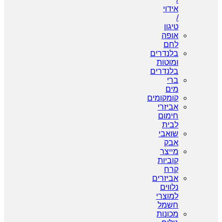
אידוי
/
טיגון
אופה
לחם
בלנדרים
ומוטות
בלנדרים
ברי
מים
קומקומים
אביזרי
חימום
לבית
שואבי
אבק
מייצר
קוביות
קרח
אביזרים
נלווים
למוצרי
חשמל
מכונות