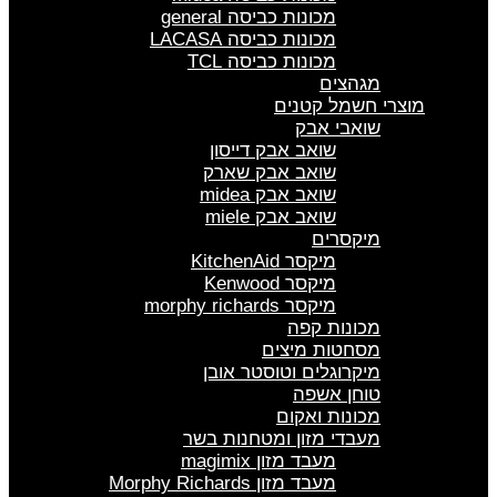
מכונות כביסה general
מכונות כביסה LACASA
מכונות כביסה TCL
מגהצים
מוצרי חשמל קטנים
שואבי אבק
שואב אבק דייסון
שואב אבק שארק
שואב אבק midea
שואב אבק miele
מיקסרים
מיקסר KitchenAid
מיקסר Kenwood
מיקסר morphy richards
מכונות קפה
מסחטות מיצים
מיקרוגלים וטוסטר אובן
טוחן אשפה
מכונות ואקום
מעבדי מזון ומטחנות בשר
מעבד מזון magimix
מעבד מזון Morphy Richards