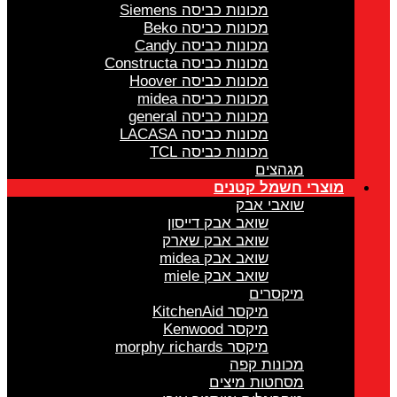
מכונות כביסה Siemens
מכונות כביסה Beko
מכונות כביסה Candy
מכונות כביסה Constructa
מכונות כביסה Hoover
מכונות כביסה midea
מכונות כביסה general
מכונות כביסה LACASA
מכונות כביסה TCL
מגהצים
מוצרי חשמל קטנים
שואבי אבק
שואב אבק דייסון
שואב אבק שארק
שואב אבק midea
שואב אבק miele
מיקסרים
מיקסר KitchenAid
מיקסר Kenwood
מיקסר morphy richards
מכונות קפה
מסחטות מיצים