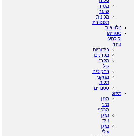
גילוח
מסירי
שיער
מכונות
תספורת
טלוויזיות
סטריאו
וקולנוע
ביתי
בידוריות
מקרנים
מקרני
קול
רמקולים
מתקני
תליה
סטנדים
מיזוג
מזגן
מיני
מרכזי
מזגן
נייד
מזגן
עילי