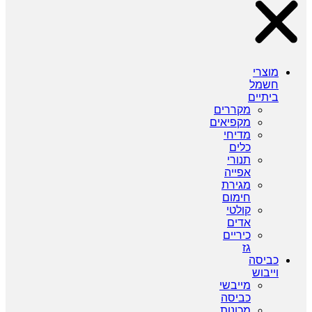
מוצרי
חשמל
ביתיים
מקררים
מקפיאים
מדיחי
כלים
תנורי
אפייה
מגירת
חימום
קולטי
אדים
כיריים
גז
כביסה
וייבוש
מייבשי
כביסה
מכונות