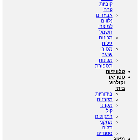
קוביות
קרח
אביזרים
נלווים
למוצרי
חשמל
מכונות
גילוח
מסירי
שיער
מכונות
תספורת
טלוויזיות
סטריאו
וקולנוע
ביתי
בידוריות
מקרנים
מקרני
קול
רמקולים
מתקני
תליה
סטנדים
מיזוג