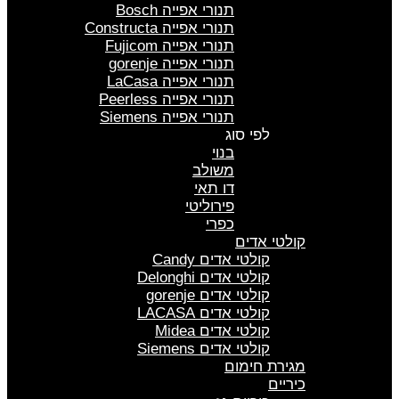
תנורי אפייה Bosch
תנורי אפייה Constructa
תנורי אפייה Fujicom
תנורי אפייה gorenje
תנורי אפייה LaCasa
תנורי אפייה Peerless
תנורי אפייה Siemens
לפי סוג
בנוי
משולב
דו תאי
פירוליטי
כפרי
קולטי אדים
קולטי אדים Candy
קולטי אדים Delonghi
קולטי אדים gorenje
קולטי אדים LACASA
קולטי אדים Midea
קולטי אדים Siemens
מגירת חימום
כיריים