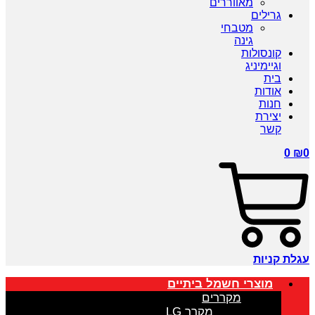
מאווררים
גרילים
מטבחי
גינה
קונסולות
וגיימיניג
בית
אודות
חנות
יצירת
קשר
0
₪
0
עגלת קניות
מוצרי חשמל ביתיים
מקררים
מקרר LG