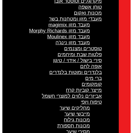
מיקרוגלים וטוסטר אובן
טוחן אשפה
מכונות ואקום
מעבדי מזון ומטחנות בשר
מעבד מזון magimix
מעבד מזון Morphy Richards
מעבד מזון Moulinex
מעבד מזון נינג'ה
טוסטרים ומצנמים
פלטות שבת ומיחמים
סירי בישול / אידוי / טיגון
אופה לחם
בלנדרים ומוטות בלנדרים
ברי מים
קומקומים
מייצר קוביות קרח
אביזרים נלווים למוצרי חשמל
טיפוח ויופי
מחליקים שיער
מייבשי שיער
מכונות גילוח
מכונות תספורת
מסירי שיער