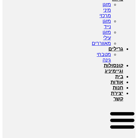
מזגן
מיני
מרכזי
מזגן
נייד
מזגן
עילי
מאווררים
גרילים
מטבחי
גינה
קונסולות
וגיימיניג
בית
אודות
חנות
יצירת
קשר