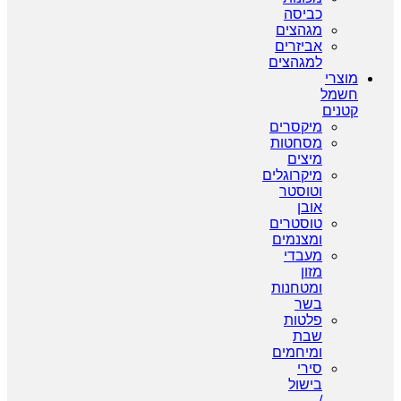
כביסה
מגהצים
אביזרים
למגהצים
מוצרי
חשמל
קטנים
מיקסרים
מסחטות
מיצים
מיקרוגלים
וטוסטר
אובן
טוסטרים
ומצנמים
מעבדי
מזון
ומטחנות
בשר
פלטות
שבת
ומיחמים
סירי
בישול
/