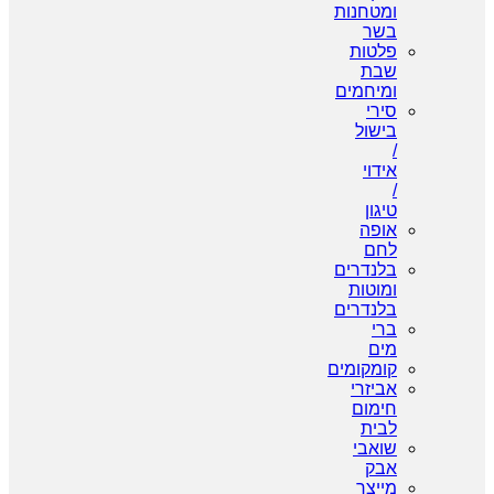
ומטחנות
בשר
פלטות
שבת
ומיחמים
סירי
בישול
/
אידוי
/
טיגון
אופה
לחם
בלנדרים
ומוטות
בלנדרים
ברי
מים
קומקומים
אביזרי
חימום
לבית
שואבי
אבק
מייצר