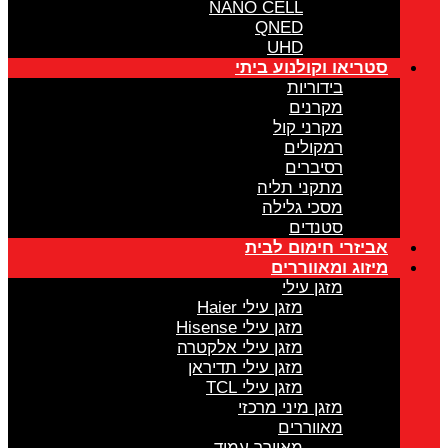
NANO CELL
QNED
UHD
סטריאו וקולנוע ביתי
בידוריות
מקרנים
מקרני קול
רמקולים
רסיברים
מתקני תליה
מסכי גלילה
סטנדים
אביזרי חימום לבית
מיזוג ומאווררים
מזגן עילי
מזגן עילי Haier
מזגן עילי Hisense
מזגן עילי אלקטרה
מזגן עילי תדיראן
מזגן עילי TCL
מזגן מיני מרכזי
מאווררים
מאוורר עמוד