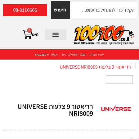
08-9110666
חיפוש
0
₪
0
עמוד הבית
/
מוצרי חשמל ביתיים
/
אביזרי חימום לבית
רדיאטור 9 צלעות UNIVERSE
NRI8009