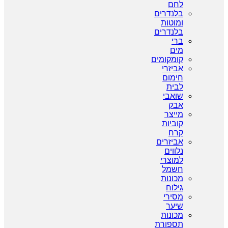
לחם
בלנדרים
ומוטות
בלנדרים
ברי
מים
קומקומים
אביזרי
חימום
לבית
שואבי
אבק
מייצר
קוביות
קרח
אביזרים
נלווים
למוצרי
חשמל
מכונות
גילוח
מסירי
שיער
מכונות
תספורת