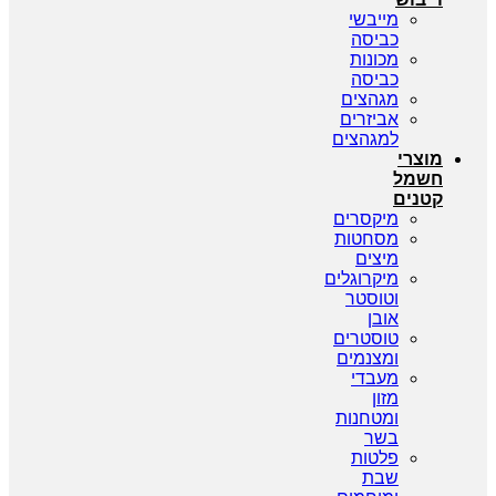
מייבשי
כביסה
מכונות
כביסה
מגהצים
אביזרים
למגהצים
צרי
מל
נים
מיקסרים
מסחטות
מיצים
מיקרוגלים
וטוסטר
אובן
טוסטרים
ומצנמים
מעבדי
מזון
ומטחנות
בשר
פלטות
שבת