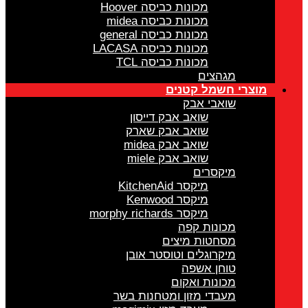
מכונות כביסה Hoover
מכונות כביסה midea
מכונות כביסה general
מכונות כביסה LACASA
מכונות כביסה TCL
מגהצים
וצרי חשמל קטנים
שואבי אבק
שואב אבק דייסון
שואב אבק שארק
שואב אבק midea
שואב אבק miele
מיקסרים
מיקסר KitchenAid
מיקסר Kenwood
מיקסר morphy richards
מכונות קפה
מסחטות מיצים
מיקרוגלים וטוסטר אובן
טוחן אשפה
מכונות ואקום
מעבדי מזון ומטחנות בשר