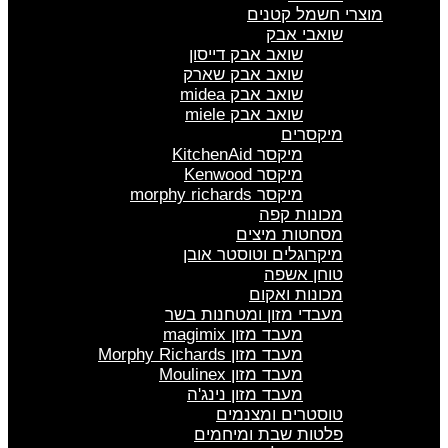
מוצרי חשמל קטנים
שואבי אבק
שואב אבק דייסון
שואב אבק שארק
שואב אבק midea
שואב אבק miele
מיקסרים
מיקסר KitchenAid
מיקסר Kenwood
מיקסר morphy richards
מכונות קפה
מסחטות מיצים
מיקרוגלים וטוסטר אובן
טוחן אשפה
מכונות ואקום
מעבדי מזון ומטחנות בשר
מעבד מזון magimix
מעבד מזון Morphy Richards
מעבד מזון Moulinex
מעבד מזון נינג'ה
טוסטרים ומצנמים
פלטות שבת ומיחמים