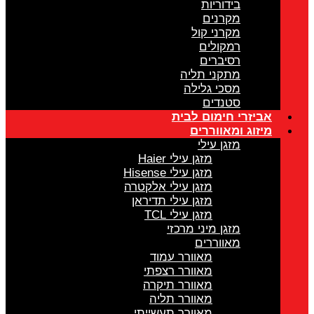
בידוריות
מקרנים
מקרני קול
רמקולים
רסיברים
מתקני תליה
מסכי גלילה
סטנדים
ביזרי חימום לבית
יזוג ומאווררים
מזגן עילי
מזגן עילי Haier
מזגן עילי Hisense
מזגן עילי אלקטרה
מזגן עילי תדיראן
מזגן עילי TCL
מזגן מיני מרכזי
מאווררים
מאוורר עמוד
מאוורר רצפתי
מאוורר תיקרה
מאוורר תליה
מאוורר תעשייתי