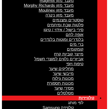
מעבד מזון magimix
מעבד מזון Morphy Richards
מעבד מזון Moulinex
מעבד מזון נינג'ה
טוסטרים ומצנמים
פלטות שבת ומיחמים
סירי בישול / אידוי / טיגון
אופה לחם
בלנדרים ומוטות בלנדרים
ברי מים
קומקומים
מייצר קוביות קרח
אביזרים נלווים למוצרי חשמל
טיפוח ויופי
מחליקים שיער
מייבשי שיער
מכונות גילוח
מכונות תספורת
מסירי שיער
מסלסלים
לוויזיות
לפי מותג
טלוויזיה Samsung