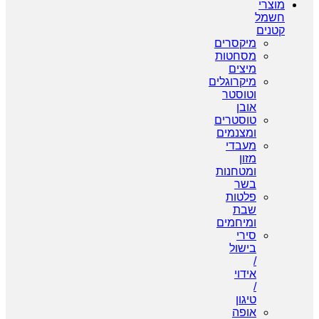
צרי
מל
נים
מיקסרים
מסחטות
מיצים
מיקרוגלים
וטוסטר
אובן
טוסטרים
ומצנמים
מעבדי
מזון
ומטחנות
בשר
פלטות
שבת
ומיחמים
סירי
בישול
/
אידוי
/
טיגון
אופה