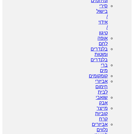
ומיחמים
סירי
בישול
/
אידוי
/
טיגון
אופה
לחם
בלנדרים
ומוטות
בלנדרים
ברי
מים
קומקומים
אביזרי
חימום
לבית
שואבי
אבק
מייצר
קוביות
קרח
אביזרים
נלווים