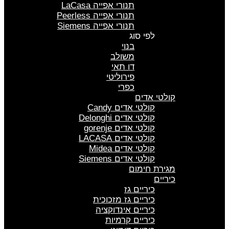
תנורי אפייה LaCasa
תנורי אפייה Peerless
תנורי אפייה Siemens
לפי סוג
בנוי
משולב
דו תאי
פירוליטי
כפרי
קולטי אדים
קולטי אדים Candy
קולטי אדים Delonghi
קולטי אדים gorenje
קולטי אדים LACASA
קולטי אדים Midea
קולטי אדים Siemens
מגירת חימום
כיריים
כיריים גז
כיריים גז מזכוכית
כיריים אינדוקציה
כיריים קרמיות