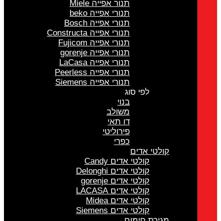
תנור אפייה Miele
תנורי אפייה beko
תנורי אפייה Bosch
תנורי אפייה Constructa
תנורי אפייה Fujicom
תנורי אפייה gorenje
תנורי אפייה LaCasa
תנורי אפייה Peerless
תנורי אפייה Siemens
לפי סוג
בנוי
משולב
דו תאי
פירוליטי
כפרי
קולטי אדים
קולטי אדים Candy
קולטי אדים Delonghi
קולטי אדים gorenje
קולטי אדים LACASA
קולטי אדים Midea
קולטי אדים Siemens
מגירת חימום