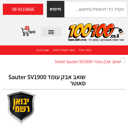
08-9110666
חיפוש
0
₪
0
עמוד הבית
/
מוצרי חשמל ביתיים
/
שואבי אבק
שואב אבק עומד Sauter SV1900
סאוטר