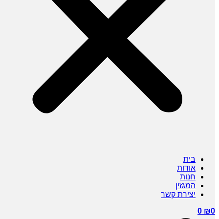
בית
אודות
חנות
המגזין
יצירת קשר
0
₪
0