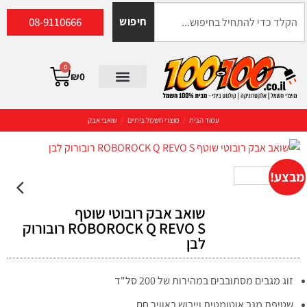
08-9110666
חיפוש
0
₪
0
עמוד הבית
/
מוצרי חשמל ביתיים
/
שואבי אבק
מבצע!
שואב אבק רובוטי שוטף
ROBOROCK Q REVO S רובורוק
לבן
זוג מגבים מסתובבים במהירות של 200 סל"ד
שטיפת מגב אוטומטית וייבוש באוויר חם