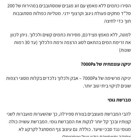
הסירו כתמים ללא מאמץ עם זוג מגבים שמסתובבים במהירות של 200
סל"ד מחקים פעולת ניגוב וקרצוף ידני. מטליות כפולות מסתובבות
תוך כדי לחיצה
למטה, ללא מאמץ מצידכם, מסירות כתמים קשים ולכלוך. ניתן לכוון
את זרימת המים בהתאם לסוג הרצפה ורמת הלכלוך (עד 30 רמות
שונות)
יניקה עוצמתית של 7000Pa
יניקה מרשימה של 7000Pa – אבק ולכלוך נלכדים בקלות מסוגי רצפות
שונים לניקוי ביתי טוב יותר.
מברשת גומי
להבי המברשת מעוצבים בצורת ספירלה, כך שהשערות מועברות לשני
קצותיו ובכך קל יותר לנקות את המברשת גומי. המברשת עשויה כולה
מגומי נגד סבכי שיער. כוללת גם עיצוב צף המסתגל לקרקע לא
אחידה ומאפשרת ניקוי יעיל ואופטימלי.