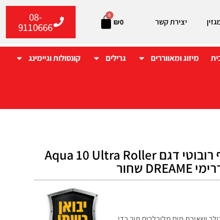
08-
0
גזין
יצירת קשר
₪
0
9110666
ית
מיזוג ומאווררים
גרילים
קונסולות וגיימינג
שואב מקרצף רובוטי דגם Aqua 10 Ultra Roller
פת מברשת הרולר ושאיבת מים מלוכלכים תוך כדי