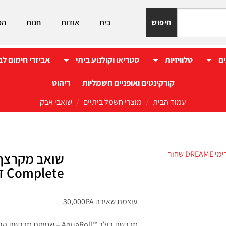
חיפוש
בית
אודות
חנות
המ
ים
טלוויזיות
סטריאו וקולנוע ביתי
אביזרי חימום לב
קורקינטים ואופניים חשמליות
ריהוט
עמוד הבית
/
מוצרי חשמל ביתיים
/
שואבי אבק
Complete דרימי DREAME שחור
עוצמת שאיבה 30,000PA
מברשת רולר ™AquaRoll – שטי