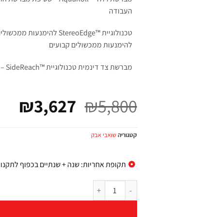
העבודה
טכנולוגיית ™StereoEdge להימנ
להימנעות ממכשולים קבועים
מברשת צד דינמית טכנולוגיית ™SideReach – לשאיבת לכלוך מפינות הבית
₪
3,627
₪
5,800
קטגוריה
שואבי אבק
תקופת אחריות: שנה + שנתיים בכפוף לתקנון