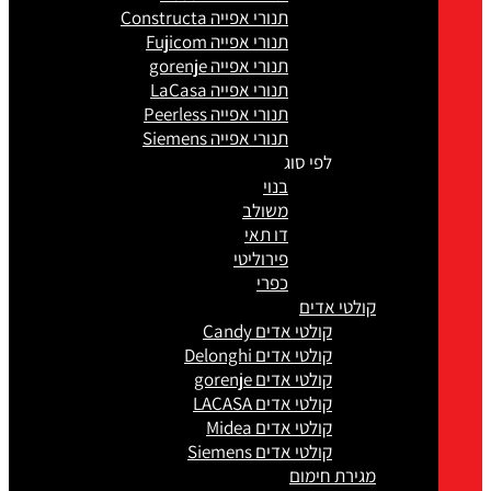
תנורי אפייה Constructa
תנורי אפייה Fujicom
תנורי אפייה gorenje
תנורי אפייה LaCasa
תנורי אפייה Peerless
תנורי אפייה Siemens
לפי סוג
בנוי
משולב
דו תאי
פירוליטי
כפרי
קולטי אדים
קולטי אדים Candy
קולטי אדים Delonghi
קולטי אדים gorenje
קולטי אדים LACASA
קולטי אדים Midea
קולטי אדים Siemens
מגירת חימום