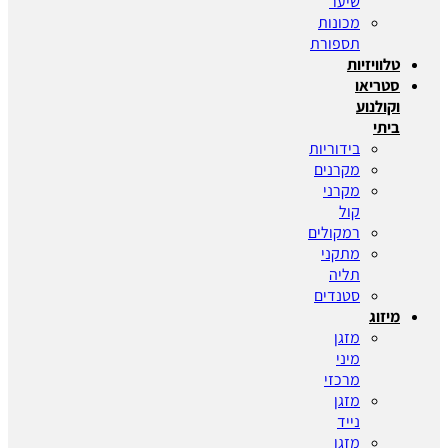
שיער
מכונות
תספורת
טלוויזיות
סטריאו
וקולנוע
ביתי
בידוריות
מקרנים
מקרני
קול
רמקולים
מתקני
תליה
סטנדים
מיזוג
מזגן
מיני
מרכזי
מזגן
נייד
מזגן