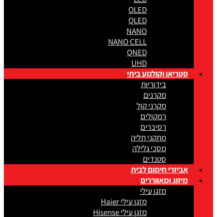
OLED
QLED
NANO
NANO CELL
QNED
UHD
סטריאו וקולנוע ביתי
בידוריות
מקרנים
מקרני קול
רמקולים
רסיברים
מתקני תליה
מסכי גלילה
סטנדים
אביזרי חימום לבית
מיזוג ומאווררים
מזגן עילי
מזגן עילי Haier
מזגן עילי Hisense