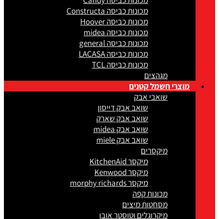
מכונות כביסה Candy
מכונות כביסה Constructa
מכונות כביסה Hoover
מכונות כביסה midea
מכונות כביסה general
מכונות כביסה LACASA
מכונות כביסה TCL
מגהצים
מוצרי חשמל קטנים
שואבי אבק
שואב אבק דייסון
שואב אבק שארק
שואב אבק midea
שואב אבק miele
מיקסרים
מיקסר KitchenAid
מיקסר Kenwood
מיקסר morphy richards
מכונות קפה
מסחטות מיצים
מיקרוגלים וטוסטר אובן