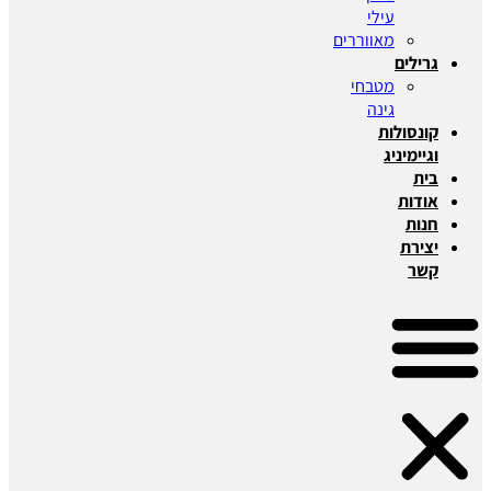
עילי
מאווררים
גרילים
מטבחי
גינה
קונסולות
וגיימיניג
בית
אודות
חנות
יצירת
קשר