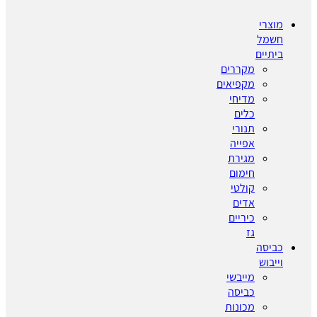
מוצרי
חשמל
ביתיים
מקררים
מקפיאים
מדיחי
כלים
תנורי
אפייה
מגירת
חימום
קולטי
אדים
כיריים
גז
כביסה
וייבוש
מייבשי
כביסה
מכונות