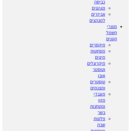
כביסה
מגהצים
אביזרים
למגהצים
מוצרי
חשמל
קטנים
מיקסרים
מסחטות
מיצים
מיקרוגלים
וטוסטר
אובן
טוסטרים
ומצנמים
מעבדי
מזון
ומטחנות
בשר
פלטות
שבת
ומיחמים