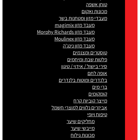
טוחן אשפה
מכונות ואקום
מעבדי מזון ומטחנות בשר
מעבד מזון magimix
מעבד מזון Morphy Richards
מעבד מזון Moulinex
מעבד מזון נינג'ה
טוסטרים ומצנמים
פלטות שבת ומיחמים
סירי בישול / אידוי / טיגון
אופה לחם
בלנדרים ומוטות בלנדרים
ברי מים
קומקומים
מייצר קוביות קרח
אביזרים נלווים למוצרי חשמל
טיפוח ויופי
מחליקים שיער
מייבשי שיער
מכונות גילוח