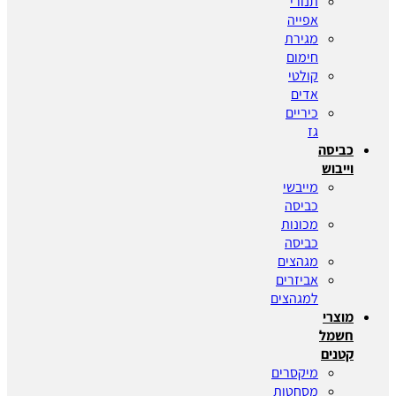
תנורי
אפייה
מגירת
חימום
קולטי
אדים
כיריים
גז
כביסה
וייבוש
מייבשי
כביסה
מכונות
כביסה
מגהצים
אביזרים
למגהצים
מוצרי
חשמל
קטנים
מיקסרים
מסחטות