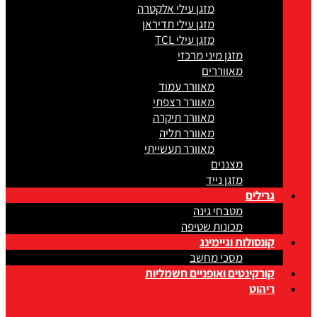
מזגן עילי אלקטרה
מזגן עילי תדיראן
מזגן עילי TCL
מזגן מיני מרכזי
מאווררים
מאוורר עמוד
מאוורר רצפתי
מאוורר תיקרה
מאוורר תליה
מאוורר תעשייתי
מצננים
מזגן נייד
גרילים
מטבחי גינה
מכונות שטיפה
קונסולות וגיימינג
מסכי מחשב
קורקינטים ואופניים חשמליות
ריהוט