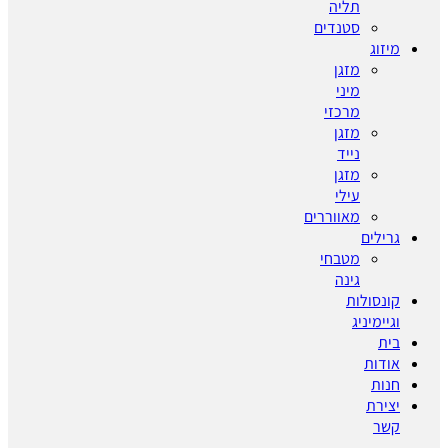
תליה
סטנדים
מיזוג
מזגן
מיני
מרכזי
מזגן
נייד
מזגן
עילי
מאווררים
גרילים
מטבחי
גינה
קונסולות
וגיימיניג
בית
אודות
חנות
יצירת
קשר