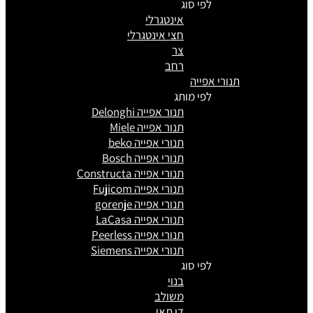
לפי סוג
אינטגרלי
חצי אינטגרלי
צר
רחב
תנורי אפייה
לפי מותג
תנור אפייה Delonghi
תנור אפייה Miele
תנורי אפייה beko
תנורי אפייה Bosch
תנורי אפייה Constructa
תנורי אפייה Fujicom
תנורי אפייה gorenje
תנורי אפייה LaCasa
תנורי אפייה Peerless
תנורי אפייה Siemens
לפי סוג
בנוי
משולב
דו תאי