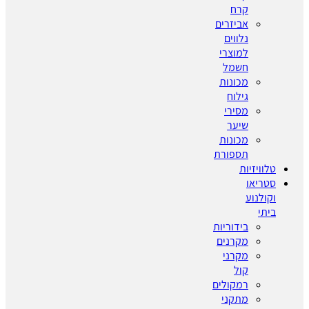
קרח
אביזרים
נלווים
למוצרי
חשמל
מכונות
גילוח
מסירי
שיער
מכונות
תספורת
טלוויזיות
סטריאו
וקולנוע
ביתי
בידוריות
מקרנים
מקרני
קול
רמקולים
מתקני