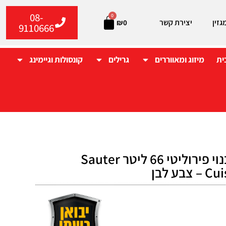
08-
0
גזין
יצירת קשר
₪
0
9110666
ית
מיזוג ומאווררים
גרילים
קונסולות וגיימינג
תנור אפייה בנוי פירוליטי 66 ליטר Sauter
ע לבן