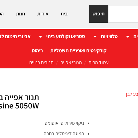
חיפוש
בית
אודות
חנות
המ
ים
טלוויזיות
סטריאו וקולנוע ביתי
אביזרי חימום לב
קורקינטים ואופניים חשמליות
ריהוט
עמוד הבית
/
תנורי אפייה
/
תנורים בנויים
Cuisine 5050W – צב
ניקוי פירוליטי אוטומטי
תצוגה דיגיטלית רחבה