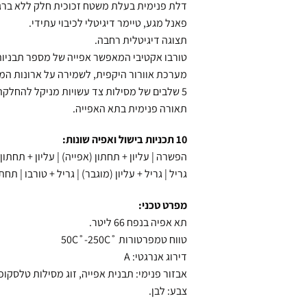
דלת פנימית בעלת משטח זכוכית חלק ללא ברגי
פאנל מגע, טיימר דיגיטלי לכיבוי עתידי.
תצוגה דיגיטלית רחבה.
טורבו אקטיבי המאפשר אפייה של מספר תבניות
מערכת אוורור היקפית, לשמירה על ארונות המ
5 שלבים של מסילות צד עשויות מניקל להחלקת המגשים.
תאורה פנימית בתא האפייה.
10 תכניות בישול ואפיה שונות:
הפשרה | עליון + תחתון (אפייה) | עליון + תחתון +
גריל | גריל + עליון (מוגבר) | גריל + טורבו | ת
מפרט טכני:
תא אפיה בנפח 66 ליטר.
טווח טמפרטורות ˚50C˚-250C
דירוג אנרגטי: A
אבזור פנימי: תבנית אפייה, זוג מסילות טלסקופ
צבע: לבן.