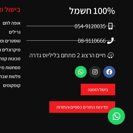
100% חשמל
בישול ו
אופה לחם
054-9120035
גרילים
08-9110666
טוסטרים ומ
מיקרוגלים ו
חיים הרצוג 2 מתחם בליליוס גדרה
מכונות קפה
מסחטות מיצ
פלטות שבת 
קומקומים
ביטול הזמנה
מדיניות החזרים כספיים והחזרות