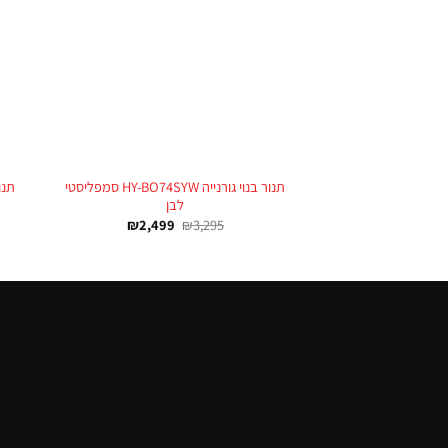
+
תנור בנוי גורנייה HY-BO74SYW סמפליסטי
לבן
₪
2,499
₪
3,295