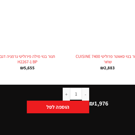
+
תנור בנוי סאווטר פרוליטי CUISINE 7400
תנור בנוי מילה פירוליטי גרמניה דגם
שחור
H2267-1 BP
₪
5,655
₪
2,883
₪
1,976
הוספה לסל