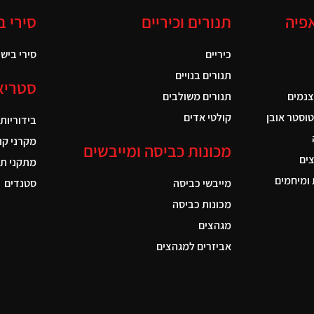
אפיה
תנורים וכיריים
סירי ב
כיריים
סירי בישול
תנורים בנויים
סטריא
צנמים
תנורים משולבים
טוסטר אובן
קולטי אדים
בידוריות
מקרני קו
מכונות כביסה ומייבשים
ים
מתקני תל
ומיחמים
מייבשי כביסה
סטנדים
מכונות כביסה
מגהצים
אביזרים למגהצים