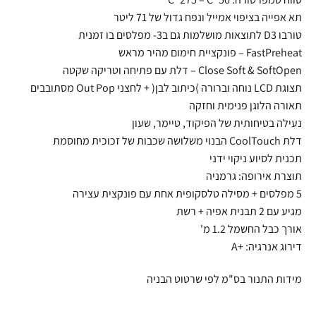
תא אפייה בציפוי אמייל ונפח גדול של 71 ליטר
טורבו D3 לתוצאות מושלמות גם ב3- מפלסים בו זמנית
FastPreheat – פונקציית חימום מהיר מראש
Close Soft & SoftOpen – דלת עם פתיחה וטריקה שקטה
תצוגת LCD נוחה וברורה )כיתוב לבן( + לחצני Out Pop מסתובבים
תאורה הלוגן פנימית וחזקה
נעילה בטיחותית של הפיקוד, טיימר, שעון
דלת CoolTouch הבנוי משלושה שכבות של זכוכית מחוסמת
תכנית לסיוע ניקוי ידני
תוצרת אירופה: גרמניה
5 מפלסים + מסילה טלסקופית אחת עם פונקצית עצירה
מגיע עם 2 תבנית אפיה + רשת
אורך כבל החשמל 1.2 מ'
דירוג אנרגיה: +A
מידות התנור בס"מ לפי שרטוט הבניה