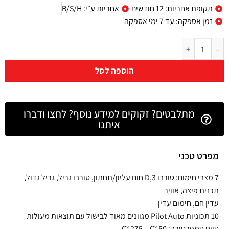
תקופת אחריות: 12 חודשים
אחריות ע״י: B/S/H
זמן אספקה: עד 7 ימי אספקה
הוספה לסל
מתלבטים? זקוקים למידע נוסף? לחצו ודברו
איתנו
מפרט טכני
7 מצבי חימום: טורבו D,3 חום עליון/תחתון, טורבו גריל, גריל גדול,
תכנית פיצה, אוויר
עדין חם, חימום עדין
10 תכוניות Pilot Auto מגוונים מאוד לבישול עם תוצאות מעולות
טווח טמפרטורה: C° 275 – C° 50