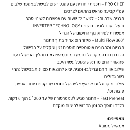
PRO CHEF – תכנית ייחודית עם פטנט רשום לבישול במספר שלבים
עפ"י קביעה מראש בהתאם לצרכים
תכנית שבת וחג – למשך 72 שעות עם אפשרות לשינוי טמפ'
פועל בטכנולוגיה חדשנית INVERTER TECHNOLOGY
אפשרות לפירוק גוף החימום של הגריל
Multi Flow 360° – פיזור חום אחיד בתוך התנור
תכניות ומתכונים אוטומטיים חוסכים זמן ומקלים על הבישול
הגדרת כוח המיקרוגל בחמש רמות מאיצה את תהליך הבישול בעוד
שהאוויר החם מוודא שהאוכל עשוי היטב
שילוב אוויר חם וגריל בו-זמנית יביא לתוצאות מצוינות בבישול נתחי
בשר גדולים
שילוב מיקרוגל וגריל יאיץ צלייה של נתחי בשר קטנים יותר, אפיית
פיצות וכו'.
Fast Preheat – התנור מגיע לטמפרטורה של עד C˚200 תוך 6 דקות
בלבד וחוסך מהזמן הדרוש לחימום מוקדם
מאפיינים:
אמאייל מסוג A