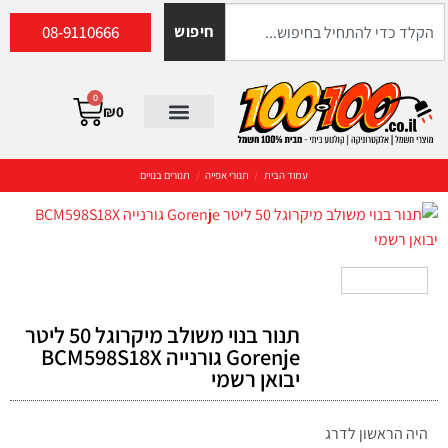
08-9110666
חיפוש
0
₪
0
עמוד הבית
/
תנורי אפייה
/
תנורים בנויים
תנור בנוי משולב מיקרוגל 50 ליטר
Gorenje גורנייה BCM598S18X
יבואן רשמי
היה הראשון לדרג