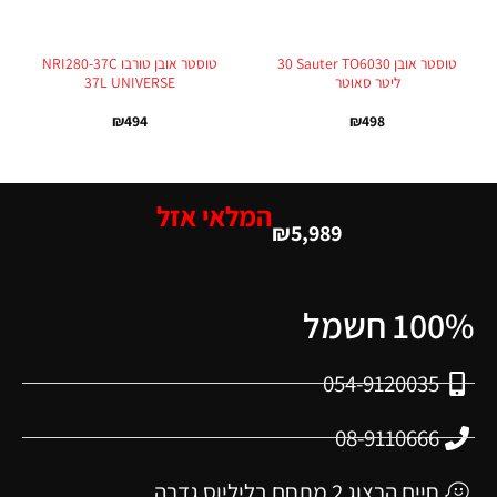
‏טוסטר אובן Sauter TO6030 ‏30
טוסטר אובן טורבו NRI280-37C
‏ליטר סאוטר
37L UNIVERSE
₪
494
₪
498
המלאי אזל
₪
5,989
100% חשמל
054-9120035
08-9110666
חיים הרצוג 2 מתחם בליליוס גדרה