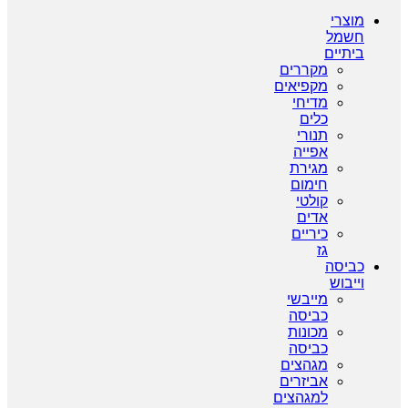
מוצרי
חשמל
ביתיים
מקררים
מקפיאים
מדיחי
כלים
תנורי
אפייה
מגירת
חימום
קולטי
אדים
כיריים
גז
כביסה
וייבוש
מייבשי
כביסה
מכונות
כביסה
מגהצים
אביזרים
למגהצים