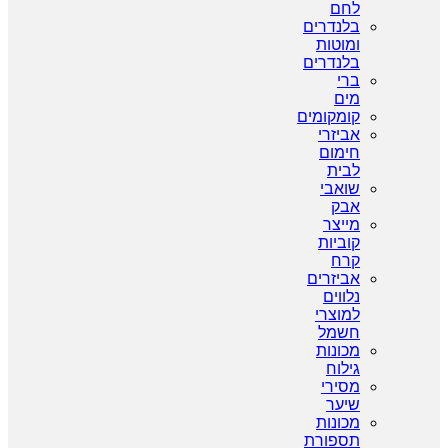
לחם
בלנדרים
ומוטות
בלנדרים
ברי
מים
קומקומים
אביזרי
חימום
לבית
שואבי
אבק
מייצר
קוביות
קרח
אביזרים
נלווים
למוצרי
חשמל
מכונות
גילוח
מסירי
שיער
מכונות
תספורת