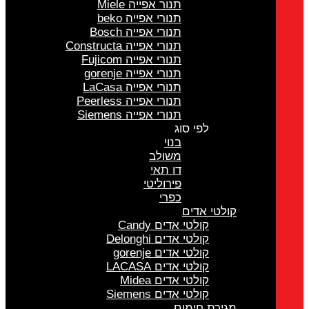
תנור אפייה Miele
תנורי אפייה beko
תנורי אפייה Bosch
תנורי אפייה Constructa
תנורי אפייה Fujicom
תנורי אפייה gorenje
תנורי אפייה LaCasa
תנורי אפייה Peerless
תנורי אפייה Siemens
לפי סוג
בנוי
משולב
דו תאי
פירוליטי
כפרי
קולטי אדים
קולטי אדים Candy
קולטי אדים Delonghi
קולטי אדים gorenje
קולטי אדים LACASA
קולטי אדים Midea
קולטי אדים Siemens
מגירת חימום