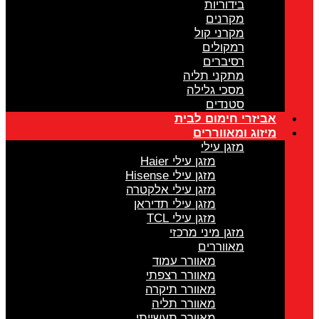
בידוריות
מקרנים
מקרני קול
רמקולים
רסיברים
מתקני תליה
מסכי גלילה
סטנדים
אביזרי חימום לבית
מיזוג ומאווררים
מזגן עילי
מזגן עילי Haier
מזגן עילי Hisense
מזגן עילי אלקטרה
מזגן עילי תדיראן
מזגן עילי TCL
מזגן מיני מרכזי
מאווררים
מאוורר עמוד
מאוורר רצפתי
מאוורר תיקרה
מאוורר תליה
מאוורר תעשייתי