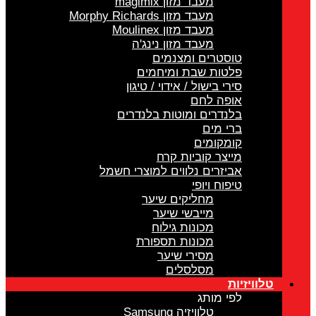
מעבד מזון magimix
מעבד מזון Morphy Richards
מעבד מזון Moulinex
מעבד מזון נינג'ה
טוסטרים ומצנמים
פלטות שבת ומיחמים
סירי בישול / אידוי / טיגון
אופה לחם
בלנדרים ומוטות בלנדרים
ברי מים
קומקומים
מייצר קוביות קרח
אביזרים נלווים למוצרי חשמל
טיפוח ויופי
מחליקים שיער
מייבשי שיער
מכונות גילוח
מכונות תספורת
מסירי שיער
מסלסלים
טלוויזיות
לפי מותג
טלוויזיה Samsung