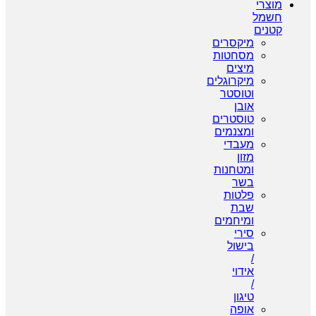
מוצרי
חשמל
קטנים
מיקסרים
מסחטות
מיצים
מיקרוגלים
וטוסטר
אובן
טוסטרים
ומצנמים
מעבדי
מזון
ומטחנות
בשר
פלטות
שבת
ומיחמים
סירי
בישול
/
אידוי
/
טיגון
אופה