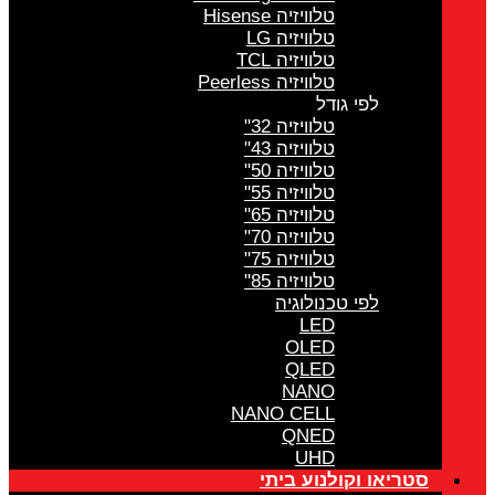
טלוויזיה Hisense
טלוויזיה LG
טלוויזיה TCL
טלוויזיה Peerless
לפי גודל
טלוויזיה 32"
טלוויזיה 43"
טלוויזיה 50"
טלוויזיה 55"
טלוויזיה 65"
טלוויזיה 70"
טלוויזיה 75"
טלוויזיה 85"
לפי טכנולוגיה
LED
OLED
QLED
NANO
NANO CELL
QNED
UHD
סטריאו וקולנוע ביתי