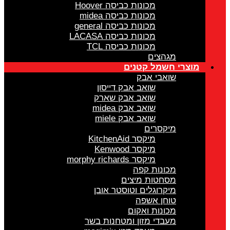
מכונות כביסה Hoover
מכונות כביסה midea
מכונות כביסה general
מכונות כביסה LACASA
מכונות כביסה TCL
מגהצים
מוצרי חשמל קטנים
שואבי אבק
שואב אבק דייסון
שואב אבק שארק
שואב אבק midea
שואב אבק miele
מיקסרים
מיקסר KitchenAid
מיקסר Kenwood
מיקסר morphy richards
מכונות קפה
מסחטות מיצים
מיקרוגלים וטוסטר אובן
טוחן אשפה
מכונות ואקום
מעבדי מזון ומטחנות בשר