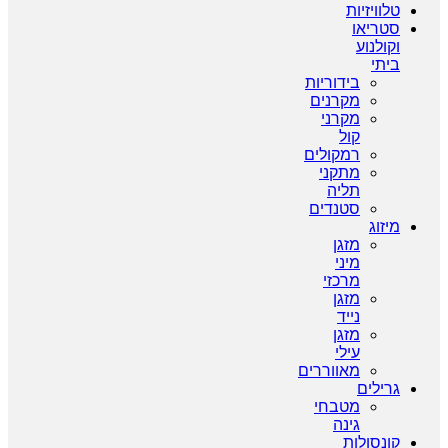
טלוויזיות
סטריאו
וקולנוע
ביתי
בידוריות
מקרנים
מקרני
קול
רמקולים
מתקני
תליה
סטנדים
מיזוג
מזגן
מיני
מרכזי
מזגן
נייד
מזגן
עילי
מאווררים
גרילים
מטבחי
גינה
קונסולות