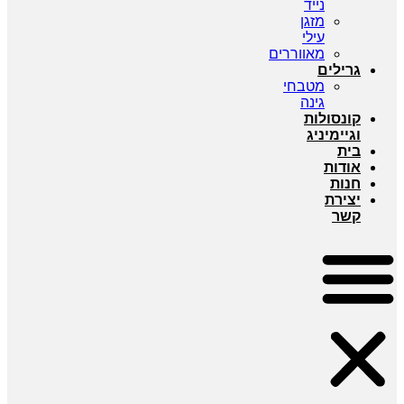
נייד
מזגן
עילי
מאווררים
גרילים
מטבחי
גינה
קונסולות
וגיימיניג
בית
אודות
חנות
יצירת
קשר