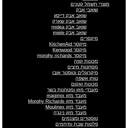
מוצרי חשמל קטנים
שואבי אבק
שואב אבק דייסון
שואב אבק שארק
שואב אבק midea
שואב אבק miele
מיקסרים
מיקסר KitchenAid
מיקסר Kenwood
מיקסר morphy richards
מכונות קפה
מסחטות מיצים
מיקרוגלים וטוסטר אובן
טוחן אשפה
מכונות ואקום
מעבדי מזון ומטחנות בשר
מעבד מזון magimix
מעבד מזון Morphy Richards
מעבד מזון Moulinex
מעבד מזון נינג'ה
טוסטרים ומצנמים
פלטות שבת ומיחמים