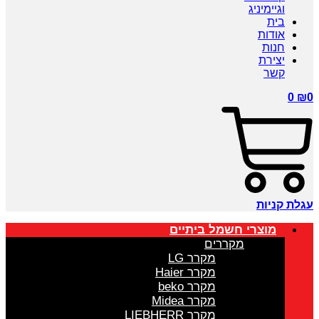
וגיימיניג
בית
אודות
חנות
יצירת
קשר
0
₪
0
עגלת קניות
מוצרי חשמל ביתיים
מקררים
מקרר LG
מקרר Haier
מקרר beko
מקרר Midea
מקרר LIEBHERR