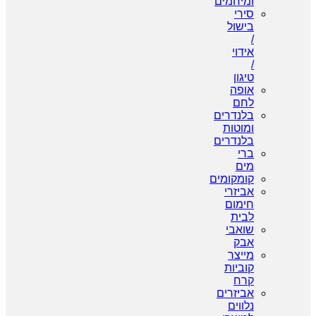
ומיחמים
סירי
בישול
/
אידוי
/
טיגון
אופה
לחם
בלנדרים
ומוטות
בלנדרים
ברי
מים
קומקומים
אביזרי
חימום
לבית
שואבי
אבק
מייצר
קוביות
קרח
אביזרים
נלווים