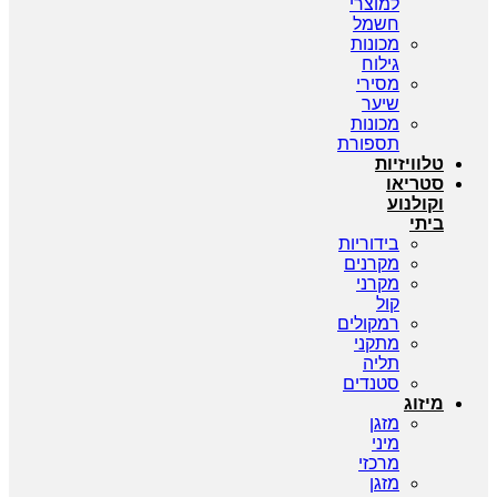
למוצרי
חשמל
מכונות
גילוח
מסירי
שיער
מכונות
תספורת
טלוויזיות
סטריאו
וקולנוע
ביתי
בידוריות
מקרנים
מקרני
קול
רמקולים
מתקני
תליה
סטנדים
מיזוג
מזגן
מיני
מרכזי
מזגן