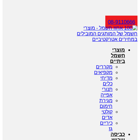
חיפוש
08-9110666
מוצרי
חשמל
ביתיים
מקררים
מקפיאים
מדיחי
כלים
תנורי
אפייה
מגירת
חימום
קולטי
אדים
כיריים
גז
כביסה
וייבוש