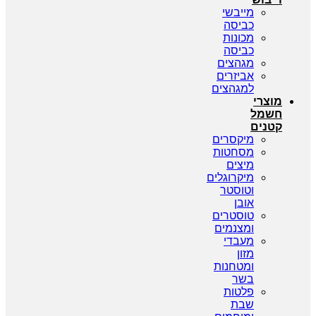
מייבשי
כביסה
מכונות
כביסה
מגהצים
אביזרים
למגהצים
מוצרי
חשמל
קטנים
מיקסרים
מסחטות
מיצים
מיקרוגלים
וטוסטר
אובן
טוסטרים
ומצנמים
מעבדי
מזון
ומטחנות
בשר
פלטות
שבת