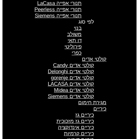
תנורי אפייה LaCasa
תנורי אפייה Peerless
תנורי אפייה Siemens
לפי סוג
בנוי
משולב
דו תאי
פירוליטי
כפרי
קולטי אדים
קולטי אדים Candy
קולטי אדים Delonghi
קולטי אדים gorenje
קולטי אדים LACASA
קולטי אדים Midea
קולטי אדים Siemens
מגירת חימום
כיריים
כיריים גז
כיריים גז מזכוכית
כיריים אינדוקציה
כיריים קרמיות